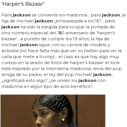
'Harper's Bazaar'
Paris
jackson
se convierte en madonna... paris
jackson
, la
hija de michael
jackson
¿embarazada a los 16?... paris
jackson
ha sido la elegida para ocupar la portada de
otro número especial del 1
5
0 aniversario de 'harper's
bazaar'... a puntito de cumplir los 19 años, la hija de
michael
jackson
sigue con su carrera de modelo y
activista (no hace falta más que ver su twitter para ver la
caña que mete a trump)... el caso es que hay algo muy
curioso en la sesión de fotos de harper's bazaar: el look
está inspirado por la mismísima madonna, reina del pop,
amiga de su padre, el rey del pop michael
jackson
...
¿significará esto algo? ¿se unirán los
jackson
con
madonna en algún tipo de acto benéfico?...