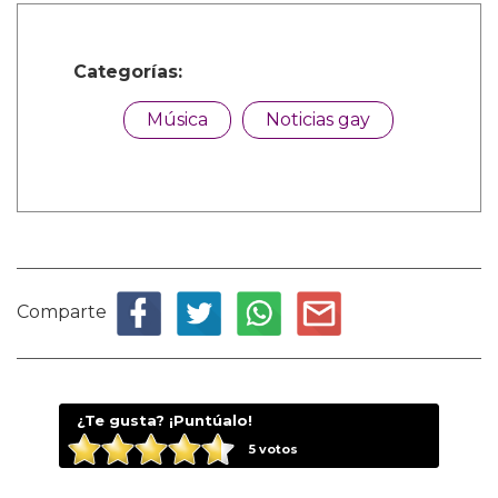
Categorías:
Música
Noticias gay
Comparte
¿Te gusta? ¡Puntúalo!
5
votos