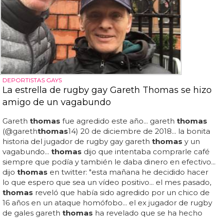
DEPORTISTAS GAYS
La estrella de rugby gay Gareth Thomas se hizo
amigo de un vagabundo
Gareth
thomas
fue agredido este año... gareth
thomas
(@gareth
thomas
14) 20 de diciembre de 2018... la bonita
historia del jugador de rugby gay gareth
thomas
y un
vagabundo...
thomas
dijo que intentaba comprarle café
siempre que podía y también le daba dinero en efectivo...
dijo
thomas
en twitter: "esta mañana he decidido hacer
lo que espero que sea un vídeo positivo... el mes pasado,
thomas
reveló que había sido agredido por un chico de
16 años en un ataque homófobo... el ex jugador de rugby
de gales gareth
thomas
ha revelado que se ha hecho