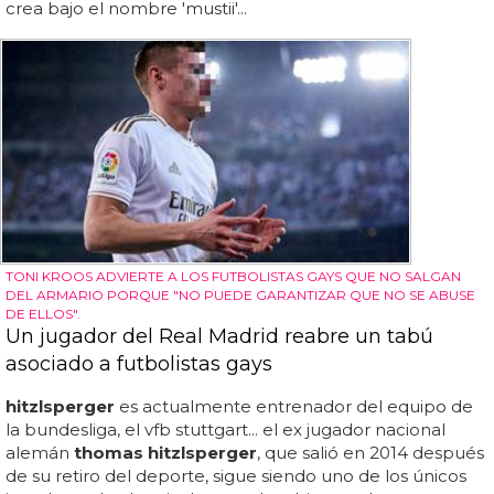
crea bajo el nombre 'mustii'...
TONI KROOS ADVIERTE A LOS FUTBOLISTAS GAYS QUE NO SALGAN
DEL ARMARIO PORQUE "NO PUEDE GARANTIZAR QUE NO SE ABUSE
DE ELLOS".
Un jugador del Real Madrid reabre un tabú
asociado a futbolistas gays
hitzlsperger
es actualmente entrenador del equipo de
la bundesliga, el vfb stuttgart... el ex jugador nacional
alemán
thomas hitzlsperger
, que salió en 2014 después
de su retiro del deporte, sigue siendo uno de los únicos