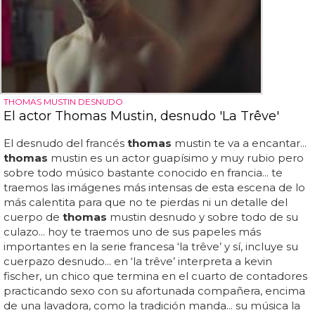
THOMAS MUSTIN DESNUDO
El actor Thomas Mustin, desnudo 'La Trêve'
El desnudo del francés
thomas
mustin te va a encantar...
thomas
mustin es un actor guapísimo y muy rubio pero
sobre todo músico bastante conocido en francia... te
traemos las imágenes más intensas de esta escena de lo
más calentita para que no te pierdas ni un detalle del
cuerpo de
thomas
mustin desnudo y sobre todo de su
culazo... hoy te traemos uno de sus papeles más
importantes en la serie francesa ‘la trêve’ y sí, incluye su
cuerpazo desnudo... en ‘la trêve’ interpreta a kevin
fischer, un chico que termina en el cuarto de contadores
practicando sexo con su afortunada compañera, encima
de una lavadora, como la tradición manda... su música la