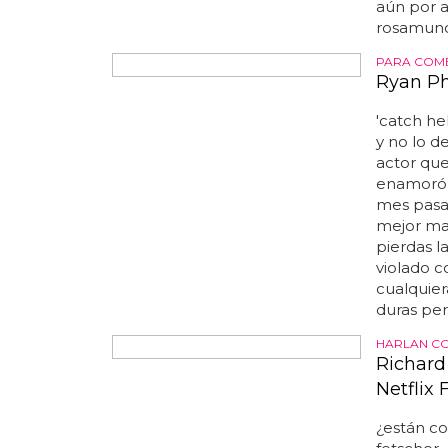
extenders
aún por a
rosamund 
PARA COM
Ryan Ph
'catch hel
y no lo d
actor que
enamoró c
mes pasa
mejor man
pierdas l
violado c
cualquiera
duras per
HARLAN CO
Richard
Netflix