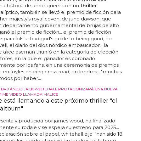
e erik j brown, all that's left in the world, que
na historia de amor queer con un
thriller
líptico, también se llevó el premio de ficción para
. her majesty's royal coven, de juno dawson, que
un departamento gubernamental de brujas de alto
ganó el premio de ficción... el premio de ficción
fue para loki: a bad god's guide to being good, de
ell, el diario del dios nórdico embaucador... la
de alice oseman triunfó en la categoría de elección
ctores, en la que el ganador es coronado
amente por los fans, en una ceremonia de premios
 en foyles charing cross road, en londres... "muchas
 todos por haber...
 BRITÁNICO JACK WHITEHALL PROTAGONIZARÁ UNA NUEVA
PRIME VIDEO LLAMADA MALICE
 está llamando a este próximo thriller "el
altburn"
 escrita y producida por james wood, ha finalizado
ente su rodaje y se espera su estreno para 2025...