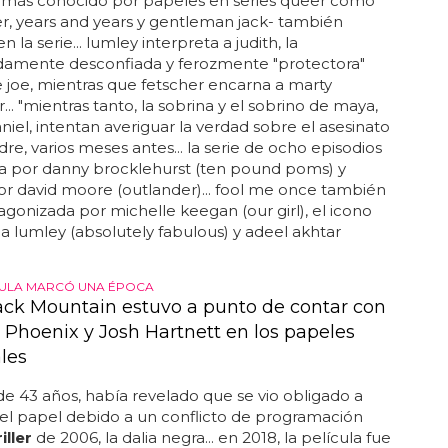
nectados los dos casos?"... el actor gay galés dino
 -más conocido por papeles en series queer como
, years and years y gentleman jack- también
 la serie... lumley interpreta a judith, la
damente desconfiada y ferozmente "protectora"
joe, mientras que fetscher encarna a marty
.. "mientras tanto, la sobrina y el sobrino de maya,
niel, intentan averiguar la verdad sobre el asesinato
re, varios meses antes... la serie de ocho episodios
ta por danny brocklehurst (ten pound poms) y
por david moore (outlander)... fool me once también
agonizada por michelle keegan (our girl), el icono
a lumley (absolutely fabulous) y adeel akhtar
CULA MARCÓ UNA ÉPOCA
ck Mountain estuvo a punto de contar con
 Phoenix y Josh Hartnett en los papeles
les
de 43 años, había revelado que se vio obligado a
el papel debido a un conflicto de programación