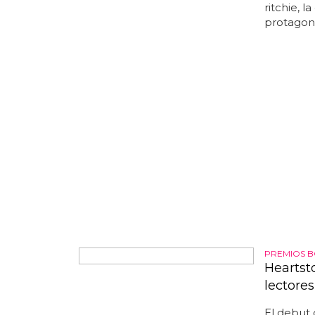
poder cele
ritchie, 
protagoni
PREMIOS B
Heartsto
lectores