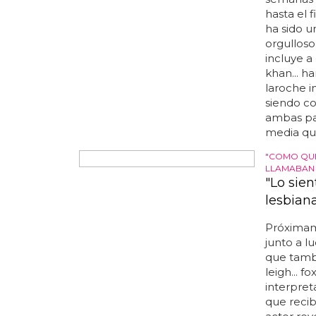
en una de
semanas i
hasta el 
ha sido u
orgulloso
incluye a 
khan... h
laroche in
siendo c
ambas par
media que
"COMO QUE
LLAMABAN 
"Lo sien
lesbian
Próximam
junto a l
que tambi
leigh... 
interpret