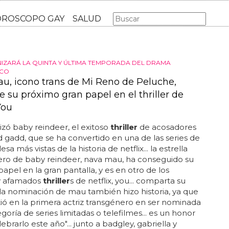
AS GAY
LGBT
MÚSICA
CINE Y TV
HOROSCOPO GA
ZARÁ LA QUINTA Y ÚLTIMA TEMPORADA DEL DRAMA
ICO
u, icono trans de Mi Reno de Peluche,
 su próximo gran papel en el thriller de
You
zó baby reindeer, el exitoso
thriller
de acosadores
d gadd, que se ha convertido en una de las series de
esa más vistas de la historia de netflix... la estrella
ero de baby reindeer, nava mau, ha conseguido su
apel en la gran pantalla, y es en otro de los
y afamados
thriller
s de netflix, you... comparta su
. la nominación de mau también hizo historia, ya que
tió en la primera actriz transgénero en ser nominada
goría de series limitadas o telefilmes... es un honor