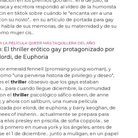
ió el aplauso universal de la crítica y fue nominada a
lación en los premios gotham... el 8 de julio, la
úsica y escritora respondió al vídeo de la humorista
cin en tiktok sobre cuándo le "encanta ver a una
con su novio"... en su artículo de portada para gay
x habla de sus memorias, de su maternidad y de su
mo mujer cis...
R LA PELÍCULA QUEER MÁS TAQUILLERA DEL AÑO
: El thriller erótico gay protagonizado por
lordi, de Euphoria
por emerald fennell (promising young woman), y
como "una perversa historia de privilegio y deseo",
es el
thriller
obsesivo que los gays estaban
.. para cuando llegue diciembre, la comunidad
con el
thriller
psicológico sáfico eileen, de anne
 y ahora con saltburn, una nueva película
zada por elordi, de euphoria, y barry keoghan, de
ees of inisherin... actualmente se prepara para
 elvis presley en priscilla, de sofia coppola... se
á primero en nueva york y los ángeles, antes de