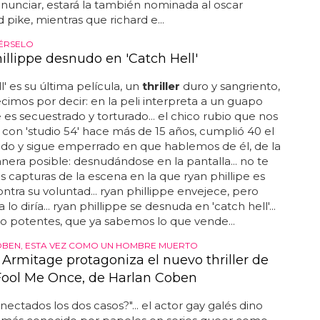
e el 1 de diciembre... junto a mulligan, en un papel
nunciar, estará la también nominada al oscar
pike, mientras que richard e...
ÉRSELO
illippe desnudo en 'Catch Hell'
l' es su última película, un
thriller
duro y sangriento,
ecimos por decir: en la peli interpreta a un guapo
 es secuestrado y torturado... el chico rubio que nos
on 'studio 54' hace más de 15 años, cumplió 40 el
do y sigue emperrado en que hablemos de él, de la
era posible: desnudándose en la pantalla... no te
as capturas de la escena en la que ryan phillipe es
ontra su voluntad... ryan phillippe envejece, pero
 lo diría... ryan phillippe se desnuda en 'catch hell'...
o potentes, que ya sabemos lo que vende...
BEN, ESTA VEZ COMO UN HOMBRE MUERTO
 Armitage protagoniza el nuevo thriller de
 Fool Me Once, de Harlan Coben