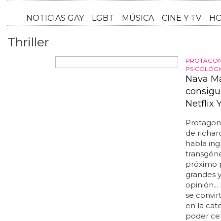
NOTICI
Thriller
PROTAGONI
PSICOLÓG
Nava Ma
consigue
Netflix 
Protagoni
de richar
habla ingl
transgén
próximo p
grandes 
opinión..
se convir
en la cate