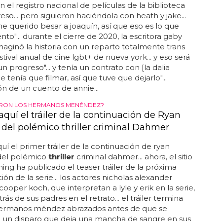
iller
de 2006, la dalia negra... en 2018, la película fue
n el registro nacional de películas de la biblioteca
eso... pero siguieron haciéndola con heath y jake...
e querido besar a joaquín, así que eso es lo que
to"... durante el cierre de 2020, la escritora gaby
aginó la historia con un reparto totalmente trans
stival anual de cine lgbt+ de nueva york... y eso será
n progreso"... y tenía un contrato con [la dalia
 tenía que filmar, así que tuve que dejarlo"...
n de un cuento de annie...
ERON LOS HERMANOS MENÉNDEZ?
aquí el tráiler de la continuación de Ryan
del polémico thriller criminal Dahmer
quí el primer tráiler de la continuación de ryan
el polémico
thriller
criminal dahmer... ahora, el sitio
ing ha publicado el teaser tráiler de la próxima
ión de la serie... los actores nicholas alexander
cooper koch, que interpretan a lyle y erik en la serie,
ás de sus padres en el retrato... el tráiler termina
hermanos méndez abrazados antes de que se