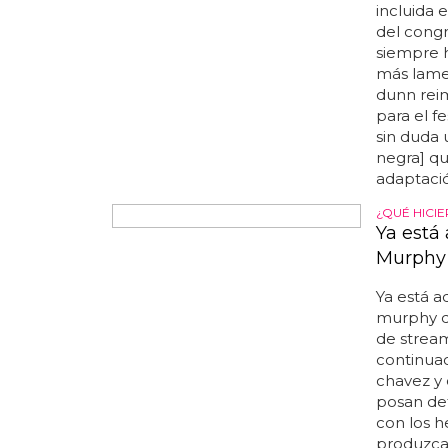
con el
thr
incluida e
del congr
siempre h
más lamen
dunn reim
para el fe
sin duda u
negra] que
adaptació
¿QUÉ HICI
Ya está 
Murphy 
Ya está a
murphy d
de stream
continuac
chavez y 
posan detr
con los 