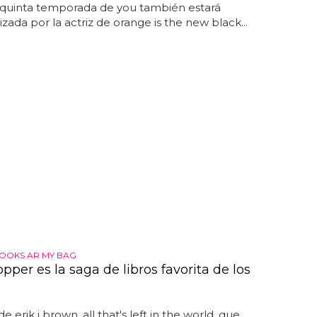
brarlo este año"... junto a badgley, gabriella y
la quinta temporada de you también estará
zada por la actriz de orange is the new black...
OOKS AR MY BAG
pper es la saga de libros favorita de los