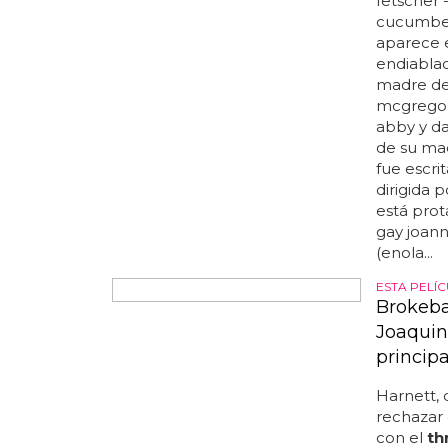
¿están co
fetscher
cucumber
aparece en
endiabla
madre de 
mcgregor.
abby y da
de su mad
fue escri
dirigida 
está prot
gay joann
(enola...
ESTA PELÍ
Brokeba
Joaquin
principa
Harnett, 
rechazar 