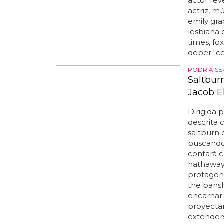
que recib
actor reve
actriz, m
emily gra
lesbiana 
times, fo
deber "co
PODRÍA SE
Saltburn
Jacob E
Dirigida 
descrita 
saltburn 
buscando.
contará 
hathaway,
protagoni
the bansh
encarnar a
proyectar