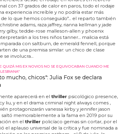
claración sobre el papel, whitehall dijo: "han sido 18
ncreíbles: desde el rodaje en londres en febrero
final con 37 grados de calor en paros, todo el rodaje
na experiencia increíble y no podría estar más
 de lo que hemos conseguido"... el reparto también
christine adams, raza jaffrey, rianna kellman y jade
arry gilby, teddie-rose malleson-allen y phoenix
terpretarán a los tres niños tanner... malicia está
omparada con saltburn, de emerald fennell, porque
ten de una premisa similar: un chico de clase
 se involucra...
 QUIZÁ MIS EX NOVIOS NO SE EQUIVOCABAN CUANDO ME
LESBIANA"
to mucho, chicos": Julia Fox se declara
a
ente aparecerá en el
thriller
psicológico presence,
ucy liu, y en el drama criminal night always comes ,
én protagonizarán vanessa kirby y jennifer jason
fox saltó memorablemente a la fama en 2019 por su
ación en el
thriller
policíaco gemas sin cortar, por el