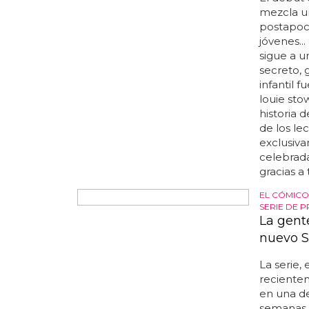
El debut d
mezcla u
postapoca
jóvenes..
sigue a 
secreto, 
infantil 
louie stow
historia 
de los le
exclusiv
celebrada
gracias a
EL CÓMICO
SERIE DE 
La gente
nuevo S
La serie,
recientem