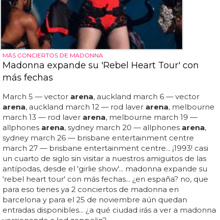
MÁS CONCIERTOS DE MADONNA
Madonna expande su 'Rebel Heart Tour' con
más fechas
March 5 — vector
arena
, auckland march 6 — vector
arena
, auckland march 12 — rod laver
arena
, melbourne
march 13 — rod laver
arena
, melbourne march 19 —
allphones
arena
, sydney march 20 — allphones
arena
,
sydney march 26 — brisbane entertainment centre
march 27 — brisbane entertainment centre... ¡1993! casi
un cuarto de siglo sin visitar a nuestros amiguitos de las
antípodas, desde el 'girlie show'... madonna expande su
'rebel heart tour' con más fechas... ¿en españa? no, que
para eso tienes ya 2 conciertos de madonna en
barcelona y para el 25 de noviembre aún quedan
entradas disponibles... ¿a qué ciudad irás a ver a madonna