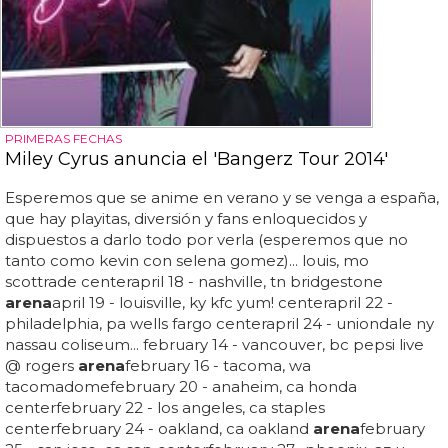
PRIMERAS FECHAS
Miley Cyrus anuncia el 'Bangerz Tour 2014'
Esperemos que se anime en verano y se venga a españa,
que hay playitas, diversión y fans enloquecidos y
dispuestos a darlo todo por verla (esperemos que no
tanto como kevin con selena gomez)... louis, mo
scottrade centerapril 18 - nashville, tn bridgestone
arena
april 19 - louisville, ky kfc yum! centerapril 22 -
philadelphia, pa wells fargo centerapril 24 - uniondale ny
nassau coliseum... february 14 - vancouver, bc pepsi live
@ rogers
arena
february 16 - tacoma, wa
tacomadomefebruary 20 - anaheim, ca honda
centerfebruary 22 - los angeles, ca staples
centerfebruary 24 - oakland, ca oakland
arena
february