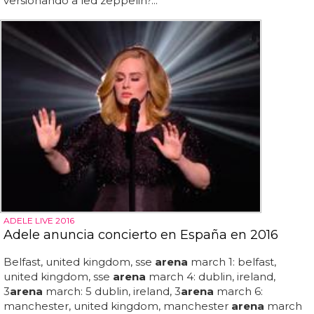
versionando a led zeppelin?...
ADELE LIVE 2016
Adele anuncia concierto en España en 2016
Belfast, united kingdom, sse
arena
march 1: belfast,
united kingdom, sse
arena
march 4: dublin, ireland,
3
arena
march: 5 dublin, ireland, 3
arena
march 6:
manchester, united kingdom, manchester
arena
march