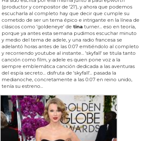
Ha sido escrita por ella misma junto a paul epworth
(productor y compositor de '21'), y ahora que podemos
escucharla al completo hay que decir que cumple su
cometido de ser un tema épico e intrigante en la línea de
clásicos como 'goldeneye' de
tina
turner... eso en teoría,
porque ya antes esta semana pudimos escuchar minuto
y medio del tema de adele, y una radio francesa se
adelantó horas antes de las 0:07 emitiéndolo al completo
y recorriendo youtube al instante... 'skyfall' se titula tanto
canción como film, y adele es quien pone voz a la
siempre emblemática canción dedicada a las aventuras
del espía secreto... disfruta de 'skyfall'... pasada la
medianoche, concretamente a las 0:07 en reino unido,
tenía su estreno...