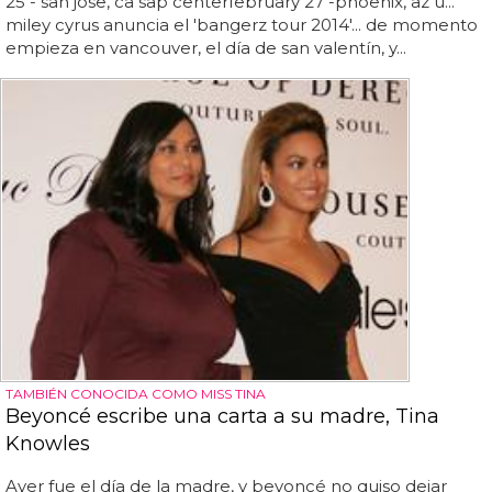
25 - san jose, ca sap centerfebruary 27 -phoenix, az u...
miley cyrus anuncia el 'bangerz tour 2014'... de momento
empieza en vancouver, el día de san valentín, y...
TAMBIÉN CONOCIDA COMO MISS TINA
Beyoncé escribe una carta a su madre, Tina
Knowles
Ayer fue el día de la madre, y beyoncé no quiso dejar