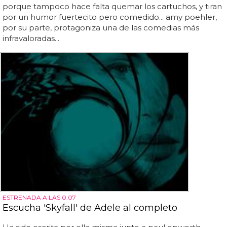
porque tampoco hace falta quemar los cartuchos, y tiran
por un humor fuertecito pero comedido... amy poehler,
por su parte, protagoniza una de las comedias más
infravaloradas...
ESTRENADA A LAS 0:07
Escucha 'Skyfall' de Adele al completo