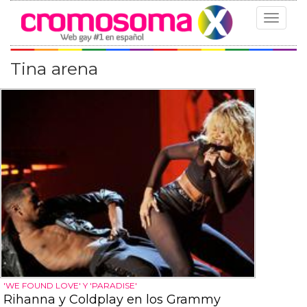
Toggle
navigat
Tina arena
'WE FOUND LOVE' Y 'PARADISE'
Rihanna y Coldplay en los Grammy