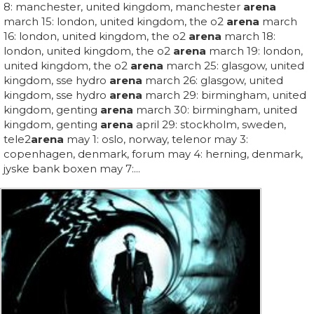
8: manchester, united kingdom, manchester
arena
march 15: london, united kingdom, the o2
arena
march
16: london, united kingdom, the o2
arena
march 18:
london, united kingdom, the o2
arena
march 19: london,
united kingdom, the o2
arena
march 25: glasgow, united
kingdom, sse hydro
arena
march 26: glasgow, united
kingdom, sse hydro
arena
march 29: birmingham, united
kingdom, genting
arena
march 30: birmingham, united
kingdom, genting
arena
april 29: stockholm, sweden,
tele2
arena
may 1: oslo, norway, telenor may 3:
copenhagen, denmark, forum may 4: herning, denmark,
jyske bank boxen may 7:...