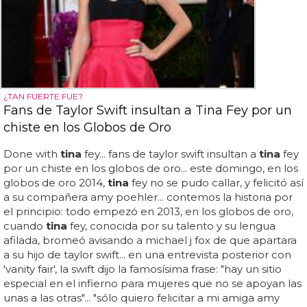
¿TAN FUERTE FUE?
Fans de Taylor Swift insultan a Tina Fey por un
chiste en los Globos de Oro
Done with
tina
fey... fans de taylor swift insultan a
tina
fey
por un chiste en los globos de oro... este domingo, en los
globos de oro 2014,
tina
fey no se pudo callar, y felicitó así
a su compañera amy poehler... contemos la historia por
el principio: todo empezó en 2013, en los globos de oro,
cuando
tina
fey, conocida por su talento y su lengua
afilada, bromeó avisando a michael j fox de que apartara
a su hijo de taylor swift... en una entrevista posterior con
'vanity fair', la swift dijo la famosísima frase: "hay un sitio
especial en el infierno para mujeres que no se apoyan las
unas a las otras"... "sólo quiero felicitar a mi amiga amy