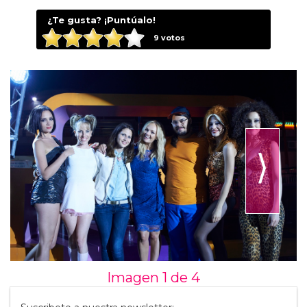
¿Te gusta? ¡Puntúalo!
9
votos
⟩
Imagen 1 de
4