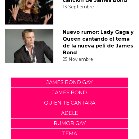
canción de James Bond
13 Septiembre
Nuevo rumor: Lady Gaga y
Queen cantando el tema
de la nueva peli de James
Bond
25 Noviembre
JAMES BOND GAY
JAMES BOND
QUIEN TE CANTARA
ADELE
RUMOR GAY
TEMA