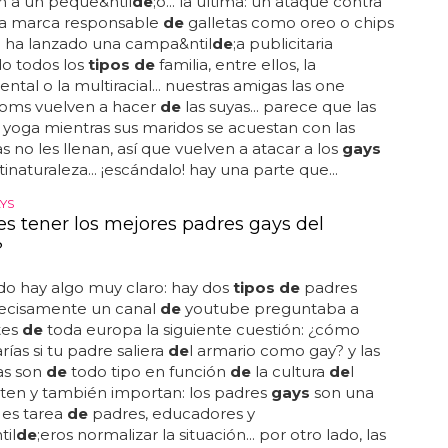
n a un peque&ntil
de
;o... la última: un ataque contra
 la marca responsable
de
galletas como oreo o chips
e ha lanzado una campa&ntil
de
;a publicitaria
o todos los
tipos de
familia, entre ellos, la
tal o la multiracial... nuestras amigas las one
moms vuelven a hacer
de
las suyas... parece que las
yoga mientras sus maridos se acuestan con las
as no les llenan, así que vuelven a atacar a los
gays
inaturaleza... ¡escándalo! hay una parte que...
YS
s tener los mejores padres gays del
?
do hay algo muy claro: hay dos
tipos de
padres
precisamente un canal
de
youtube preguntaba a
tes
de
toda europa la siguiente cuestión: ¿cómo
rías si tu padre saliera
de
l armario como gay? y las
as son
de
todo tipo en función
de
la cultura
de
l
xisten y también importan: los padres
gays
son una
. es tarea
de
padres, educadores y
il
de
;eros normalizar la situación... por otro lado, las