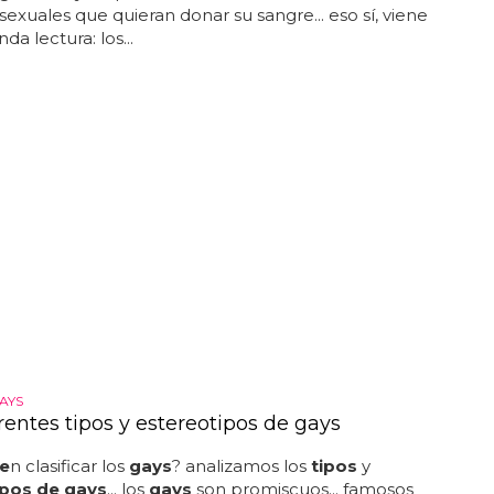
exuales que quieran donar su sangre... eso sí, viene
a lectura: los...
AYS
rentes tipos y estereotipos de gays
e
n clasificar los
gays
? analizamos los
tipos
y
ipos de gays
... los
gays
son promiscuos... famosos