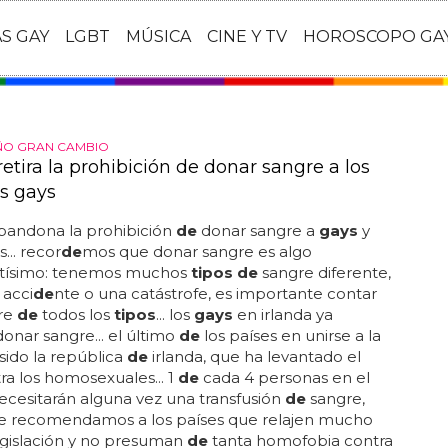
AS GAY
LGBT
MÚSICA
CINE Y TV
HOROSCOPO GA
ÑO GRAN CAMBIO
retira la prohibición de donar sangre a los
s gays
bandona la prohibición
de
donar sangre a
gays
y
... recor
de
mos que donar sangre es algo
tísimo: tenemos muchos
tipos de
sangre diferente,
 acci
de
nte o una catástrofe, es importante contar
re
de
todos los
tipos
... los
gays
en irlanda ya
donar sangre... el último
de
los países en unirse a la
sido la república
de
irlanda, que ha levantado el
ra los homosexuales... 1
de
cada 4 personas en el
cesitarán alguna vez una transfusión
de
sangre,
ue recomendamos a los países que relajen mucho
egislación y no presuman
de
tanta homofobia contra