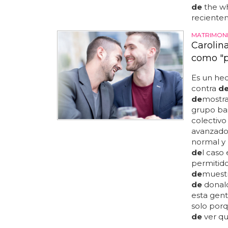
de
the wh
recientem
MATRIMON
Carolina
como "p
Es un he
contra
d
de
mostrar
grupo ba
colectivo
avanzado
normal y 
de
l caso
permitid
de
muestr
de
donald
esta gent
solo porq
de
ver que