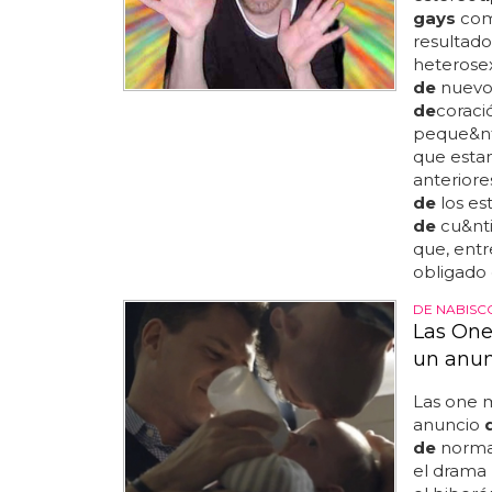
gays
com
resultado
heterose
de
nuevo,
de
coraci
peque&nt
que esta
anteriore
de
los es
de
cu&nti
que, entr
obligado q
DE NABISC
Las One
un anun
Las one m
anuncio
de
normal
el drama 