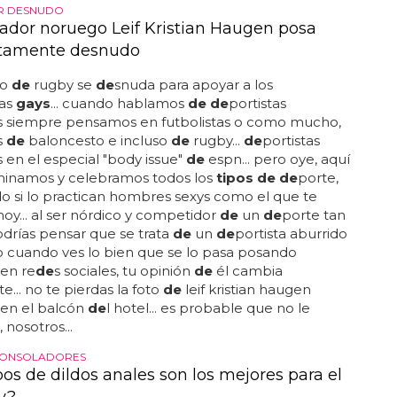
R DESNUDO
iador noruego Leif Kristian Haugen posa
tamente desnudo
po
de
rugby se
de
snuda para apoyar a los
tas
gays
... cuando hablamos
de de
portistas
 siempre pensamos en futbolistas o como mucho,
s
de
baloncesto e incluso
de
rugby...
de
portistas
 en el especial "body issue"
de
espn... pero oye, aquí
iminamos y celebramos todos los
tipos de de
porte,
o si lo practican hombres sexys como el que te
oy... al ser nórdico y competidor
de
un
de
porte tan
 podrías pensar que se trata
de
un
de
portista aburrido
 cuando ves lo bien que se lo pasa posando
en re
de
s sociales, tu opinión
de
él cambia
e... no te pierdas la foto
de
leif kristian haugen
en el balcón
de
l hotel... es probable que no le
 nosotros...
 CONSOLADORES
os de dildos anales son los mejores para el