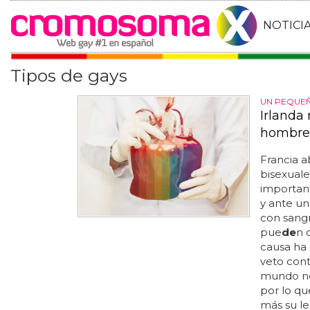
NOTICI
Tipos de gays
UN PEQUE
Irlanda 
hombre
Francia a
bisexuales
importan
y ante un
con sang
pue
de
n 
causa ha 
veto cont
mundo ne
por lo q
más su l