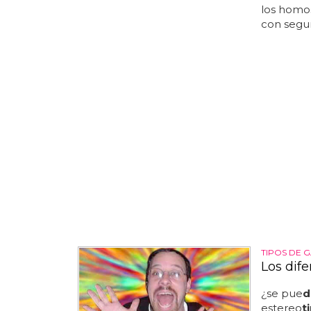
los homos
con segund
TIPOS DE G
Los dife
¿se pue
d
estereo
t