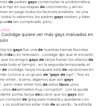
ones
de
padres
gays
contemplan la problemática
ra el hijo en sus etapas
de
crecimiento, y ahí es
tran en juego todos los factores posibles... es una
y todos lo sabemos: los padres
gays
existen, y lidiar
 pue
de
ser complicado, pero...
 LOTUS
r Coolidge quiere ver más gays malvados en
isión
tra los
gays
fue una
de
nuestras tramas favoritas
&ntil
de
;o en televisión... coolidge dijo que le encantó
que los amigos
gays de
tanya fueran los villanos
de
ada todo el tiempo... en la segunda temporada, el
e
de
coolidge, tanya mcquaid, está
de
vacaciones en
uando conoce a un grupo
de
"
gays de
lujo"... "eso es
ke white... bueno, digamos que son
gays
... pero mike white hizo
de
estos
tipos
unos
, unos
de
salmados muy corruptos"... con la ayuda
dante portia, tanya
de
scubre que los
gays
son
un complot
de
greg para matarla y quedarse con
... y no podríamos estar más
de
acuerdo... la estrella