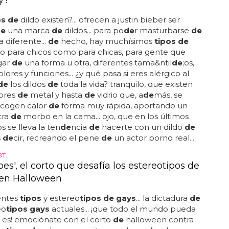
y?
os de
dildo existen?... ofrecen a justin bieber ser
de
una marca
de
dildos... para po
de
r masturbarse
de
 diferente...
de
hecho, hay muchísimos
tipos de
to para chicos como para chicas, para gente que
gar
de
una forma u otra, diferentes tama&ntil
de
;os,
lores y funciones... ¿y qué pasa si eres alérgico al
de
los dildos
de
toda la vida? tranquilo, que existen
ores
de
metal y hasta
de
vidrio que, a
de
más, se
 cogen calor
de
forma muy rápida, aportando un
tra
de
morbo en la cama... ojo, que en los últimos
os se lleva la ten
de
ncia
de
hacerte con un dildo
de
s
de
cir, recreando el pene
de
un actor porno real...
BT
es', el corto que desafía los estereotipos de
en Halloween
entes
tipos
y estereo
tipos de gays
... la dictadura
de
eo
tipos gays
actuales... ¡que todo el mundo pueda
 es! emociónate con el corto
de
halloween contra