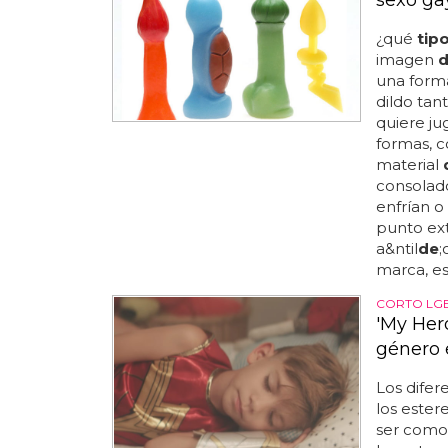
sexo ga
¿qué
tip
imagen
una forma
dildo tan
quiere ju
formas, co
material
consolad
enfrían o
punto ex
a&ntil
de
;
marca, e
CORTO LG
'My Hero
género 
Los difer
los ester
ser como