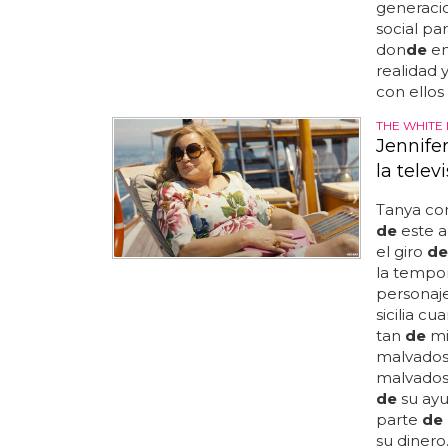
generaci
social pa
don
de
en
realidad 
con ellos
THE WHITE
Jennife
la telev
Tanya con
de
este a
el giro
de
la tempor
personaj
sicilia c
tan
de
mi
malvados'
malvados
de
su ayu
parte
de
su dinero