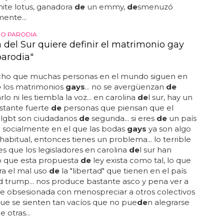
ite lotus, ganadora
de
un emmy,
de
smenuzó
ente...
IO PARODIA
 del Sur quiere definir el matrimonio gay
arodia"
cho que muchas personas en el mundo siguen en
e
los matrimonios
gays
... no se avergüenzan
de
lo ni les tiembla la voz... en carolina
de
l sur, hay un
stante fuerte
de
personas que piensan que el
 lgbt son ciudadanos
de
segunda... si eres
de
un país
 socialmente en el que las bodas
gays
ya son algo
habitual, entonces tienes un problema... lo terrible
 es que los legisladores en carolina
de
l sur han
o que esta propuesta
de
ley exista como tal, lo que
a el mal uso
de
la "libertad" que tienen en el país
 trump... nos produce bastante asco y pena ver a
e obsesionada con menospreciar a otros colectivos
ue se sienten tan vacíos que no pue
de
n alegrarse
 otras...