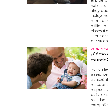
el biberó
nabisco,
ahoy, qu
incluyend
monoparen
million 
clases
de
secretari
por su ant
PADRES GA
¿Cómo e
mundo
Por un la
gays
... 
transeún
reacciona
respuest
país... e
realidad..
compa&nt