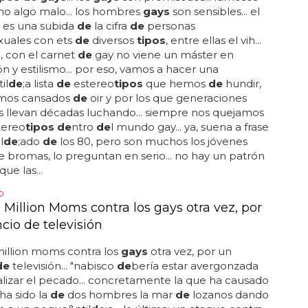
o algo malo... los hombres
gays
son sensibles... el
 es una subida
de
la cifra
de
personas
xuales con ets
de
diversos
tipos
, entre ellas el vih...
 con el carnet
de
gay no viene un máster en
ón y estilismo... por eso, vamos a hacer una
il
de
;a lista
de
estereo
tipos
que hemos
de
hundir,
mos cansados
de
oir y por los que generaciones
s llevan décadas luchando... siempre nos quejamos
tereo
tipos de
ntro
de
l mundo gay... ya, suena a frase
l
de
;ado
de
los 80, pero son muchos los jóvenes
e bromas, lo preguntan en serio... no hay un patrón
ue las...
O
 Million Moms contra los gays otra vez, por
cio de televisión
illion moms contra los
gays
otra vez, por un
de
televisión... "nabisco
de
bería estar avergonzada
izar el pecado... concretamente la que ha causado
ha sido la
de
dos hombres la mar
de
lozanos dando