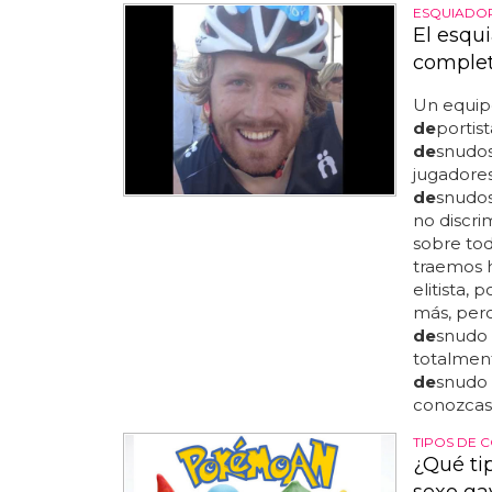
ESQUIADO
El esqu
comple
Un equi
de
portis
de
snudos
jugadore
de
snudos
no discr
sobre tod
traemos h
elitista,
más, pero
de
snudo 
totalment
de
snudo 
conozcas,
TIPOS DE
¿Qué tip