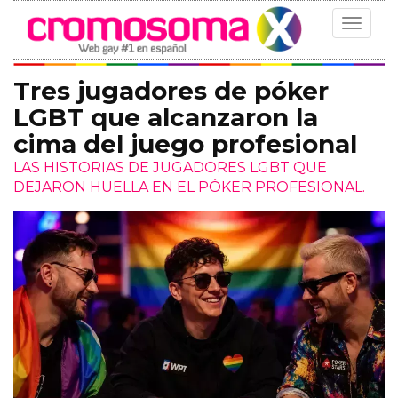
Toggle
navigat
Tres jugadores de póker
LGBT que alcanzaron la
cima del juego profesional
LAS HISTORIAS DE JUGADORES LGBT QUE
DEJARON HUELLA EN EL PÓKER PROFESIONAL.