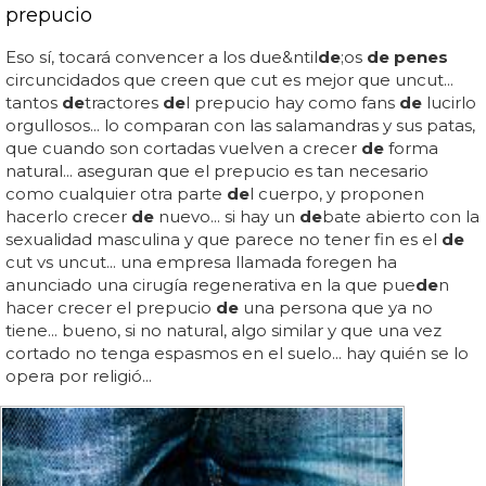
prepucio
Eso sí, tocará convencer a los due&ntil
de
;os
de penes
circuncidados que creen que cut es mejor que uncut...
tantos
de
tractores
de
l prepucio hay como fans
de
lucirlo
orgullosos... lo comparan con las salamandras y sus patas,
que cuando son cortadas vuelven a crecer
de
forma
natural... aseguran que el prepucio es tan necesario
como cualquier otra parte
de
l cuerpo, y proponen
hacerlo crecer
de
nuevo... si hay un
de
bate abierto con la
sexualidad masculina y que parece no tener fin es el
de
cut vs uncut... una empresa llamada foregen ha
anunciado una cirugía regenerativa en la que pue
de
n
hacer crecer el prepucio
de
una persona que ya no
tiene... bueno, si no natural, algo similar y que una vez
cortado no tenga espasmos en el suelo... hay quién se lo
opera por religió...