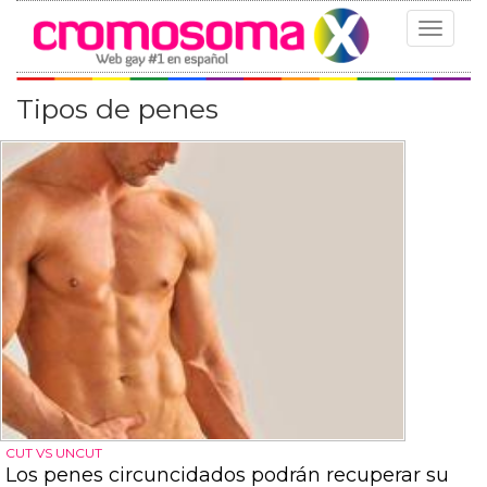
Toggle
navigat
Tipos de penes
CUT VS UNCUT
Los penes circuncidados podrán recuperar su