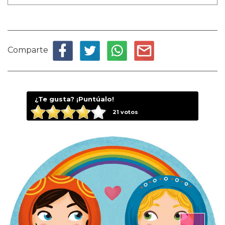
Comparte
¿Te gusta? ¡Puntúalo!
21
votos