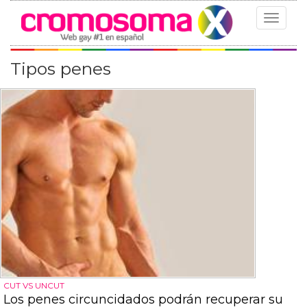
Toggle
navigat
Tipos penes
CUT VS UNCUT
Los penes circuncidados podrán recuperar su