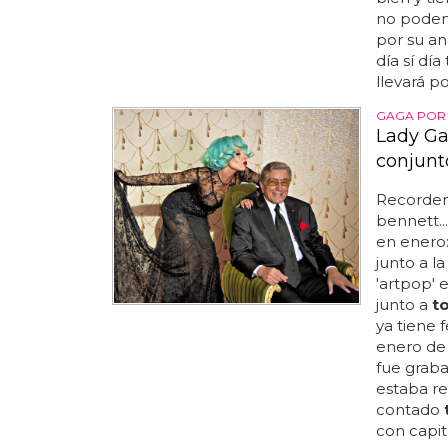
no podemo
por su a
día sí dí
llevará p
GAGA POR
Lady Ga
conjunt
Recordemo
bennett..
en enero:
junto a la
'artpop' 
junto a
t
ya tiene 
enero de 
fue grab
estaba r
contado
con capita