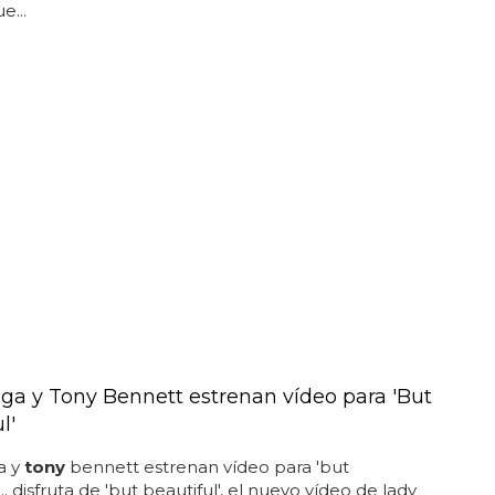
e...
ga y Tony Bennett estrenan vídeo para 'But
l'
a y
tony
bennett estrenan vídeo para 'but
... disfruta de 'but beautiful', el nuevo vídeo de lady