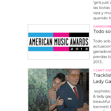
'girls ju
las botas
ripa y m
querido h
GANADORE
Todo so
Todo sob
actuacio
ganadore
pierdas t
2013...
'I CAN'T G
Trackli
Lady Ga
sophistic
& lady ga
beautiful
bennett &