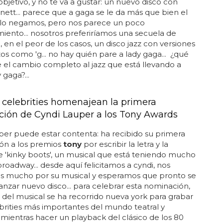
bjetivo, y no te va a gustar: un nuevo disco con
ett... parece que a gaga se le da más que bien el
o lo negamos, pero nos parece un poco
miento... nosotros preferiríamos una secuela de
o, en el peor de los casos, un disco jazz con versiones
s como 'g... no hay quién pare a lady gaga... ¿qué
 el cambio completo al jazz que está llevando a
 gaga?...
celebrities homenajean la primera
ión de Cyndi Lauper a los Tony Awards
per puede estar contenta: ha recibido su primera
ón a los premios
tony
por escribir la letra y la
 'kinky boots', un musical que está teniendo mucho
broadway... desde aquí felicitamos a cyndi, nos
s mucho por su musical y esperamos que pronto se
anzar nuevo disco... para celebrar esta nominación,
 del musical se ha recorrido nueva york para grabar
ebrities más importantes del mundo teatral y
o mientras hacer un playback del clásico de los 80