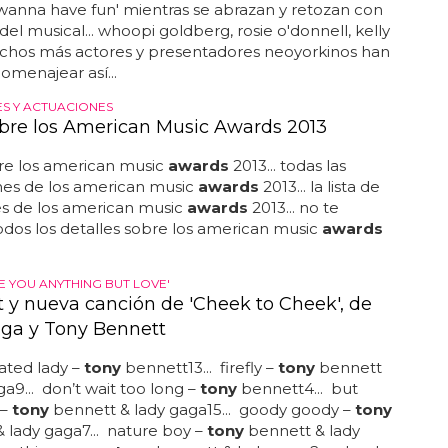
st wanna have fun' mientras se abrazan y retozan con
 del musical... whoopi goldberg, rosie o'donnell, kelly
uchos más actores y presentadores neoyorkinos han
omenajear así...
S Y ACTUACIONES
bre los American Music Awards 2013
re los american music
awards
2013... todas las
nes de los american music
awards
2013... la lista de
s de los american music
awards
2013... no te
odos los detalles sobre los american music
awards
IVE YOU ANYTHING BUT LOVE'
st y nueva canción de 'Cheek to Cheek', de
ga y Tony Bennett
ated lady –
tony
bennett13... firefly –
tony
bennett
ga9... don’t wait too long –
tony
bennett4... but
 –
tony
bennett & lady gaga15... goody goody –
tony
 lady gaga7... nature boy –
tony
bennett & lady