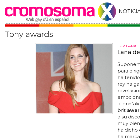
NOTICI
Tony awards
LUV LANA!
Lana de
Suponemos
para diri
ha tenido
rey ha ga
revelació
emocionad
align="al
brit
awar
a su disc
muy bien.
ha dicho 
ha marcad