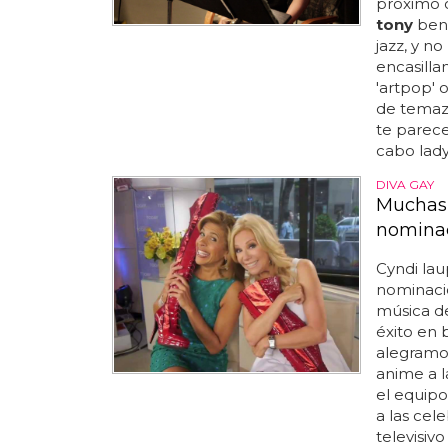
próximo o
tony
benn
jazz, y n
encasilla
'artpop' 
de temazo
te parece
cabo lady
DIVA GAY
Muchas 
nominac
Cyndi lau
nominaci
música de
éxito en 
alegramo
anime a l
el equipo
a las cel
televisiv