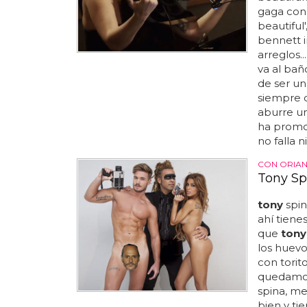
gaga co
beautiful
bennett i
arreglos.
va al bañ
de ser un 
siempre 
aburre un
ha promoc
no falla n
CON ORIA
Tony Sp
tony
spin
ahí tiene
que
tony
los huevo
con torito
quedamos
spina, me
bien y ti