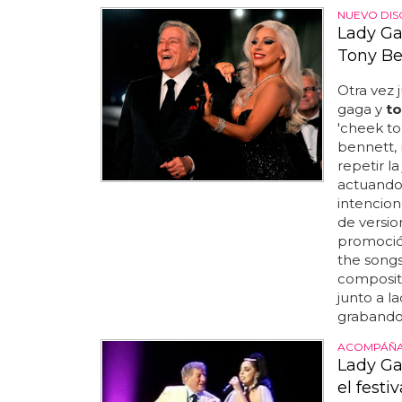
NUEVO DIS
Lady Ga
Tony Be
Otra vez 
gaga y
t
'cheek to
bennett, 
repetir la
actuando 
intencion
de versio
promoción 
the songs
composito
junto a l
grabando 
ACOMPÁÑAM
Lady Ga
el festi