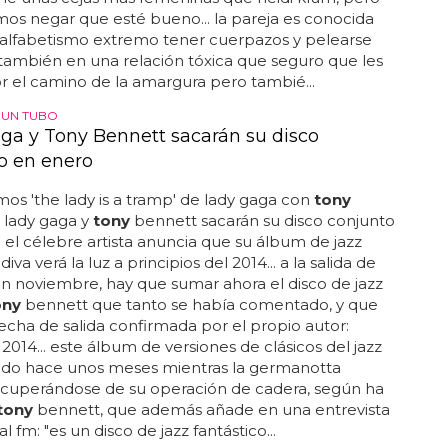
s negar que esté bueno... la pareja es conocida
nalfabetismo extremo tener cuerpazos y pelearse
a también en una relación tóxica que seguro que les
or el camino de la amargura pero tambié...
 UN TUBO
ga y Tony Bennett sacarán su disco
o en enero
s 'the lady is a tramp' de lady gaga con
tony
. lady gaga y
tony
bennett sacarán su disco conjunto
 el célebre artista anuncia que su álbum de jazz
 diva verá la luz a principios del 2014... a la salida de
en noviembre, hay que sumar ahora el disco de jazz
ony
bennett que tanto se había comentado, y que
fecha de salida confirmada por el propio autor:
2014... este álbum de versiones de clásicos del jazz
ado hace unos meses mientras la germanotta
ecuperándose de su operación de cadera, según ha
tony
bennett, que además añade en una entrevista
l fm: "es un disco de jazz fantástico...