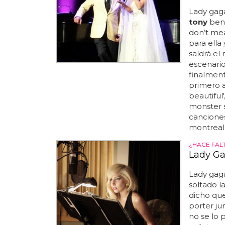
Lady gag
tony
benn
don’t mea
para ella
saldrá el
escenario
finalmente
primero 
beautiful
monster so
cancione
montreal:
¿HACE FAL
Lady Ga
Lady gag
soltado l
dicho que
porter ju
no se lo 