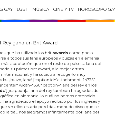
AS GAY
LGBT
MÚSICA
CINE Y TV
HOROSCOPO GA
l Rey gana un Brit Award
 que ha utilizado los brit
awards
como podio
girse a todos sus fans europeos y quizás en alemania
 más aceptación que en el resto de países... lana del
nado su primer brit award, a la mejor artista
n internacional, y ha subido a recogerlo muy
a... ¡bravo, lana! [caption id="attachment_14735"
igncenter" width="630" caption="lana del rey en los
ds
"][/caption]... lana del rey también ha agradecido
ográfica en alemania, lo cuál no hemos entendido
.. ha agradecido el apoyo recibido por los ingleses y
que sin ellos estaría perdida... menudo disco que se
o la tía... nos alegramos infinitamente por lana del