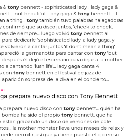
a &
tony
bennett - sophisticated lady... lady gaga &
ett - but beautiful... lady gaga &
tony
bennett - it
n a thing...
tony
también tuvo palabras halagadoras
 y confirmó que su disco juntos, 'cheek to cheek',
 mes de siempre... luego volvió
tony
bennett al
 para dedicarle 'sophisticated lady' a lady gaga, y
 volvieron a cantar juntos 'it don't mean a thing'...
apareció la germanotta para cantar con
tony
'but
', después él dejó el escenario para dejar a la mother
la cantando 'lush life'... lady gaga canta 4
s con
tony
bennett en el festival de jazz de
 aparición sorpresa de la diva en el concierto...
TA?
ga prepara nuevo disco con Tony Bennett
a prepara nuevo disco con
tony
bennett... quién ha
a bomba ha sido el propio
tony
bennett, que ha
 están grabando un disco de versiones de cole
ntos... la mother monster lleva unos meses de relax y
puede permitir, así que ya tiene puesto el ojo en su