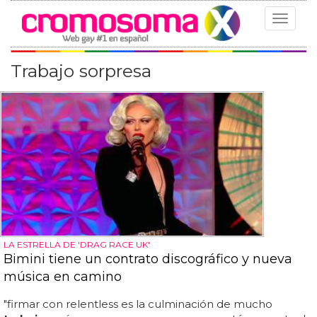
Toggle
navigat
Trabajo sorpresa
LA ESTRELLA DE 'DRAG RACE UK'
Bimini tiene un contrato discográfico y nueva
música en camino
"firmar con relentless es la culminación de mucho