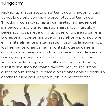
'Kingdom'
Nick jonas, sin camiseta en el
trailer
de 'kingdom'... aquí
tienes la galería con las mejores fotos del
trailer
de
'kingdom', con nick jonas sin camiseta... la imagen del
simpático chico disney rapado, marcando músculo y
peleando nos parece un muy buen giro para su carrera
profesional... que se marque un zac efron y promocione
el film literalmente sin camiseta... nosotros le apoyamos...
los hermanos jonas ya han afrontado que su carrera
como banda tiene menos futuro que el disco de azealia
banks, así que siguen con sus proyectitos en solitario a
ver si suena la campana... el último ha sido nick jonas,
nuestro segundo hermano favorito (joe, te seguimos
queriendo mucho) que escala posiciones apareciendo sin
camiseta en la peli 'kingdom', en la que interpreta...