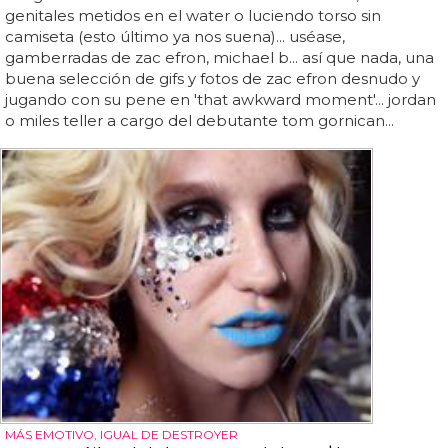
genitales metidos en el water o luciendo torso sin
camiseta (esto último ya nos suena)... uséase,
gamberradas de zac efron, michael b... así que nada, una
buena selección de gifs y fotos de zac efron desnudo y
jugando con su pene en 'that awkward moment'... jordan
o miles teller a cargo del debutante tom gornican...
MÁS EMOTIVO, IGUAL DE DESTROYER