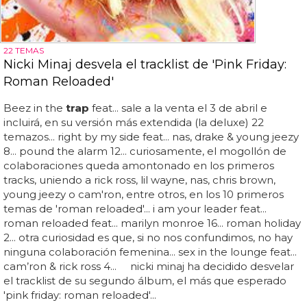
22 TEMAS
Nicki Minaj desvela el tracklist de 'Pink Friday:
Roman Reloaded'
Beez in the
trap
feat... sale a la venta el 3 de abril e
incluirá, en su versión más extendida (la deluxe) 22
temazos... right by my side feat... nas, drake & young jeezy
8... pound the alarm 12... curiosamente, el mogollón de
colaboraciones queda amontonado en los primeros
tracks, uniendo a rick ross, lil wayne, nas, chris brown,
young jeezy o cam'ron, entre otros, en los 10 primeros
temas de 'roman reloaded'... i am your leader feat...
roman reloaded feat... marilyn monroe 16... roman holiday
2... otra curiosidad es que, si no nos confundimos, no hay
ninguna colaboración femenina... sex in the lounge feat...
cam’ron & rick ross 4... nicki minaj ha decidido desvelar
el tracklist de su segundo álbum, el más que esperado
'pink friday: roman reloaded'...