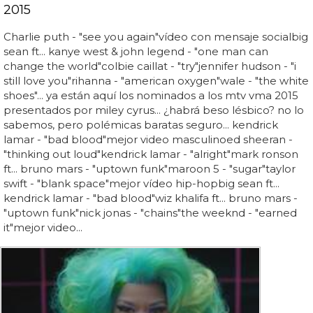
2015
Charlie puth - "see you again"vídeo con mensaje socialbig
sean ft... kanye west & john legend - "one man can
change the world"colbie caillat - "try"jennifer hudson - "i
still love you"rihanna - "american oxygen"wale - "the white
shoes"... ya están aquí los nominados a los mtv vma 2015
presentados por miley cyrus... ¿habrá beso lésbico? no lo
sabemos, pero polémicas baratas seguro... kendrick
lamar - "bad blood"mejor video masculinoed sheeran -
"thinking out loud"kendrick lamar - "alright"mark ronson
ft... bruno mars - "uptown funk"maroon 5 - "sugar"taylor
swift - "blank space"mejor vídeo hip-hopbig sean ft...
kendrick lamar - "bad blood"wiz khalifa ft... bruno mars -
"uptown funk"nick jonas - "chains"the weeknd - "earned
it"mejor video...