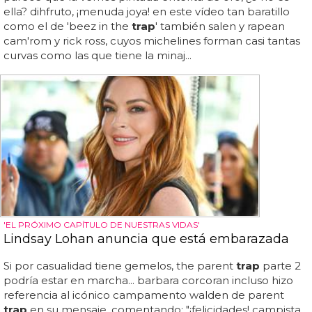
ella? dihfruto, ¡menuda joya! en este vídeo tan baratillo
como el de 'beez in the
trap
' también salen y rapean
cam'rom y rick ross, cuyos michelines forman casi tantas
curvas como las que tiene la minaj...
'EL PRÓXIMO CAPÍTULO DE NUESTRAS VIDAS'
Lindsay Lohan anuncia que está embarazada
Si por casualidad tiene gemelos, the parent
trap
parte 2
podría estar en marcha... barbara corcoran incluso hizo
referencia al icónico campamento walden de parent
trap
en su mensaje, comentando: "¡felicidades! campista