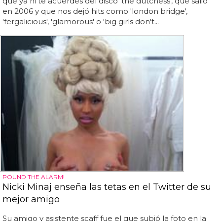
que ya ni te acuerdes del disco 'the dutchess', que salió
en 2006 y que nos dejó hits como 'london bridge',
'fergalicious', 'glamorous' o 'big girls don't...
POUND THE ALARM!
Nicki Minaj enseña las tetas en el Twitter de su
mejor amigo
Su amigo y asistente scaff fue el que subió la foto en la