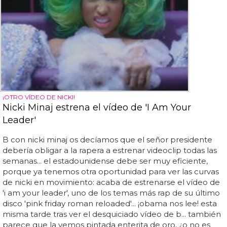
¡OTRO VÍDEO DE NICKI!
Nicki Minaj estrena el vídeo de 'I Am Your
Leader'
B con nicki minaj os decíamos que el señor presidente
debería obligar a la rapera a estrenar videoclip todas las
semanas... el estadounidense debe ser muy eficiente,
porque ya tenemos otra oportunidad para ver las curvas
de nicki en movimiento: acaba de estrenarse el vídeo de
'i am your leader', uno de los temas más rap de su último
disco 'pink friday roman reloaded'... ¡obama nos lee! esta
misma tarde tras ver el desquiciado vídeo de b... también
parece que la vemos pintada enterita de oro, ¿o no es