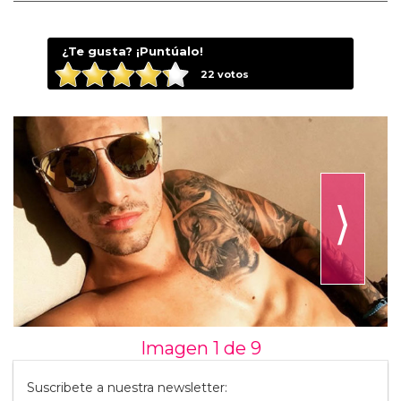
¿Te gusta? ¡Puntúalo!
22
votos
⟩
Imagen 1 de
9
Suscribete a nuestra newsletter: