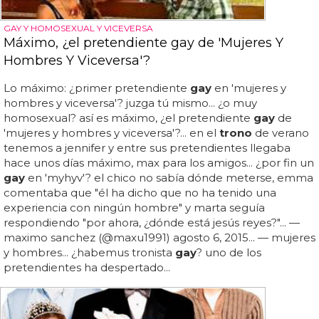
GAY Y HOMOSEXUAL Y VICEVERSA
Máximo, ¿el pretendiente gay de 'Mujeres Y
Hombres Y Viceversa'?
Lo máximo: ¿primer pretendiente
gay
en 'mujeres y
hombres y viceversa'? juzga tú mismo... ¿o muy
homosexual? así es máximo, ¿el pretendiente
gay
de
'mujeres y hombres y viceversa'?... en el
trono
de verano
tenemos a jennifer y entre sus pretendientes llegaba
hace unos días máximo, max para los amigos... ¿por fin un
gay
en 'myhyv'? el chico no sabía dónde meterse, emma
comentaba que "él ha dicho que no ha tenido una
experiencia con ningún hombre" y marta seguía
respondiendo "por ahora, ¿dónde está jesús reyes?"... —
maximo sanchez (@maxu1991) agosto 6, 2015... — mujeres
y hombres... ¿habemus tronista
gay
? uno de los
pretendientes ha despertado...