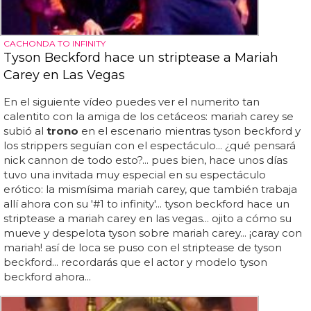
CACHONDA TO INFINITY
Tyson Beckford hace un striptease a Mariah
Carey en Las Vegas
En el siguiente vídeo puedes ver el numerito tan
calentito con la amiga de los cetáceos: mariah carey se
subió al
trono
en el escenario mientras tyson beckford y
los strippers seguían con el espectáculo... ¿qué pensará
nick cannon de todo esto?... pues bien, hace unos días
tuvo una invitada muy especial en su espectáculo
erótico: la mismísima mariah carey, que también trabaja
allí ahora con su '#1 to infinity'... tyson beckford hace un
striptease a mariah carey en las vegas... ojito a cómo su
mueve y despelota tyson sobre mariah carey... ¡caray con
mariah! así de loca se puso con el striptease de tyson
beckford... recordarás que el actor y modelo tyson
beckford ahora...