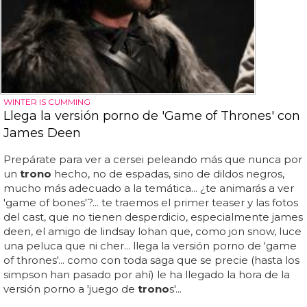
WINTER IS CUMMING
Llega la versión porno de 'Game of Thrones' con
James Deen
Prepárate para ver a cersei peleando más que nunca por
un
trono
hecho, no de espadas, sino de dildos negros,
mucho más adecuado a la temática... ¿te animarás a ver
'game of bones'?... te traemos el primer teaser y las fotos
del cast, que no tienen desperdicio, especialmente james
deen, el amigo de lindsay lohan que, como jon snow, luce
una peluca que ni cher... llega la versión porno de 'game
of thrones'... como con toda saga que se precie (hasta los
simpson han pasado por ahí) le ha llegado la hora de la
versión porno a 'juego de
trono
s'...