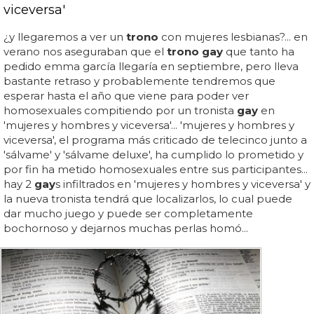
viceversa'
¿y llegaremos a ver un
trono
con mujeres lesbianas?... en
verano nos aseguraban que el
trono gay
que tanto ha
pedido emma garcía llegaría en septiembre, pero lleva
bastante retraso y probablemente tendremos que
esperar hasta el año que viene para poder ver
homosexuales compitiendo por un tronista
gay
en
'mujeres y hombres y viceversa'... 'mujeres y hombres y
viceversa', el programa más criticado de telecinco junto a
'sálvame' y 'sálvame deluxe', ha cumplido lo prometido y
por fin ha metido homosexuales entre sus participantes...
hay 2
gay
s infiltrados en 'mujeres y hombres y viceversa' y
la nueva tronista tendrá que localizarlos, lo cual puede
dar mucho juego y puede ser completamente
bochornoso y dejarnos muchas perlas homó...