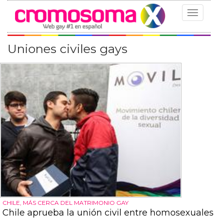
Toggle
navigat
Uniones civiles gays
CHILE, MÁS CERCA DEL MATRIMONIO GAY
Chile aprueba la unión civil entre homosexuales