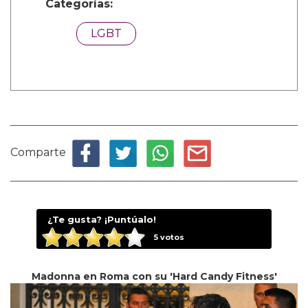
Categorías:
LGBT
Comparte
¿Te gusta? ¡Puntúalo!
5
votos
Madonna en Roma con su 'Hard Candy Fitness'