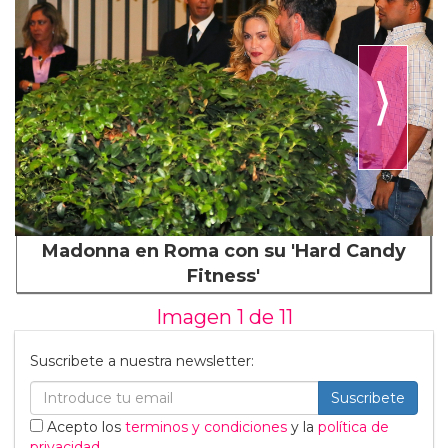
⟩
Madonna en Roma con su 'Hard Candy
Fitness'
Imagen 1 de
11
Suscribete a nuestra newsletter:
Suscribete
Acepto los
terminos y condiciones
y la
política de
privacidad
.