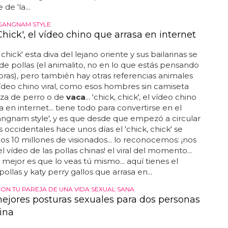
de 'la...
GANGNAM STYLE
Chick', el vídeo chino que arrasa en internet
 chick' esta diva del lejano oriente y sus bailarinas se
 de pollas (el animalito, no en lo que estás pensando
oras), pero también hay otras referencias animales
ídeo chino viral, como esos hombres sin camiseta
za de perro o de
vaca
... 'chick, chick', el vídeo chino
a en internet... tiene todo para convertirse en el
ngnam style', y es que desde que empezó a circular
s occidentales hace unos días el 'chick, chick' se
los 10 millones de visionados... lo reconocemos: ¡nos
l vídeo de las pollas chinas! el viral del momento...
 mejor es que lo veas tú mismo... aquí tienes el
ollas y katy perry gallos que arrasa en...
CON TU PAREJA DE UNA VIDA SEXUAL SANA
mejores posturas sexuales para dos personas
ina