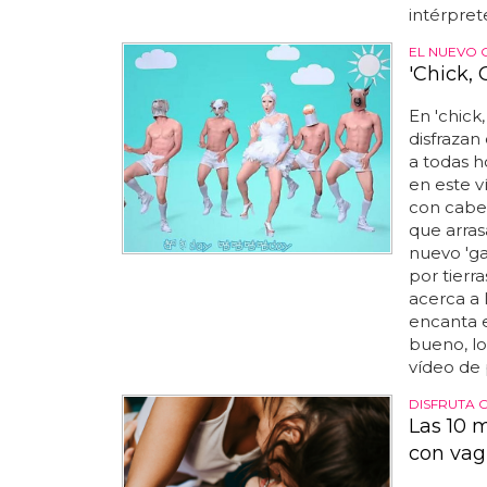
intérprete 
EL NUEVO 
'Chick, 
En 'chick,
disfrazan
a todas h
en este v
con cabe
que arras
nuevo 'ga
por tierra
acerca a 
encanta e
bueno, lo
vídeo de p
DISFRUTA 
Las 10 
con vag