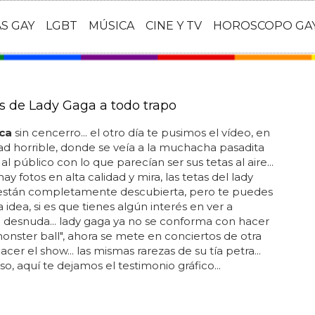
AS GAY
LGBT
MÚSICA
CINE Y TV
HOROSCOPO GA
as de Lady Gaga a todo trapo
ca
sin cencerro... el otro día te pusimos el vídeo, en
ad horrible, donde se veía a la muchacha pasadita
al público con lo que parecían ser sus tetas al aire...
ay fotos en alta calidad y mira, las tetas del lady
están completamente descubierta, pero te puedes
 idea, si es que tienes algún interés en ver a
 desnuda... lady gaga ya no se conforma con hacer
"monster ball", ahora se mete en conciertos de otra
cer el show... las mismas rarezas de su tía petra...
so, aquí te dejamos el testimonio gráfico...