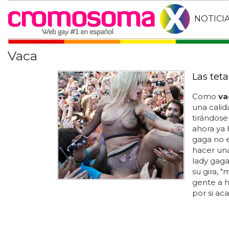
NOTICI
Vaca
Las tet
Como
va
una calid
tirándose 
ahora ya h
gaga no 
hacer una
lady gaga
su gira, 
gente a ha
por si aca