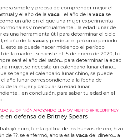
anera simple y precisa de comprender mejor el
strual y el año de la
vaca
... el año de la
vaca
se
 como un año en el que una mujer experimenta
hormonales y menstrualmente... la edad lunar de
 es una herramienta útil para determinar el ciclo
, el año de la
vaca
y predecir el próximo período
... esto se puede hacer midiendo el período
 de la madre... si naciste el 15 de enero de 2020, tu
pre será el año del ratón... para determinar la edad
una mujer, se necesita un calendario lunar chino...
ue se tenga el calendario lunar chino, se puede
 el año lunar correspondiente a la fecha de
o de la mujer y calcular su edad lunar
diente... en conclusión, para saber tu edad en el
...
ADO SU OPINIÓN APOYANDO EL MOVIMIENTO #FREEBRITNEY
le en defensa de Britney Spears
"trabajó duro, fue la gallina de los huevos de oro, hizo
 de ??, se enfermó, ahora es la
vaca
del dinero... a