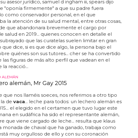
su asesor jurídico, samuel d ingham iii, spears dijo
se "oponía firmemente" a que su padre fuera
do como conservador personal, en el que
ba la atención de su salud mental, entre otras cosas,
de que abandonara brevemente el cargo por
e salud en 2019... quienes conocen en detalle el
subrayado que las curatelas suelen limitar en gran
 que dice, si es que dice algo, la persona bajo el
obre quiénes son sus tutores... cher se ha convertido
 las figuras de más alto perfil que vadean en el
e la reacció...
 ALEMÁN
ero alemán, Mr Gay 2015
e que nos llaméis soeces, nos referimos a otro tipo
 la de
vaca
... leche para todos: un lechero alemán es
15... el elegido en el certamen que tuvo lugar este
mana en sudáfrica ha sido el representante alemán,
 que viene cargado de leche... resulta que klaus
 la monada de chaval que ha ganado, trabaja como
está muy orgulloso de ello y con su coronación