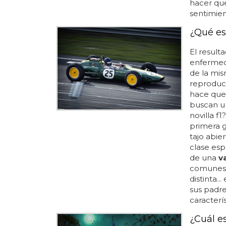
hacer que
sentimien
¿Qué es
El result
enfermed
de la mism
reproducc
hace que 
buscan 
novilla f1
primera 
tajo abier
clase esp
de una
v
comunes 
distinta.
sus padre
característ
¿Cuál e