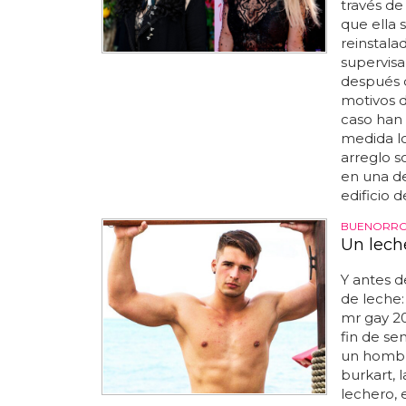
través de 
que ella 
reinstala
supervisa
después 
motivos d
caso han 
medida lo
arreglo s
en una de
edificio d
BUENORRO
Un lech
Y antes d
de leche:
mr gay 20
fin de se
un hombre
burkart,
lechero, 