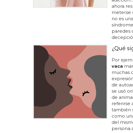
ahora res
meterse 
no es una
síndromes
paredes c
decepción
¿Qué si
Por ejem
vaca
mana
muchas co
expresió
de autoac
se usó or
de animal
referirse
también s
como una
del mismo
persona c