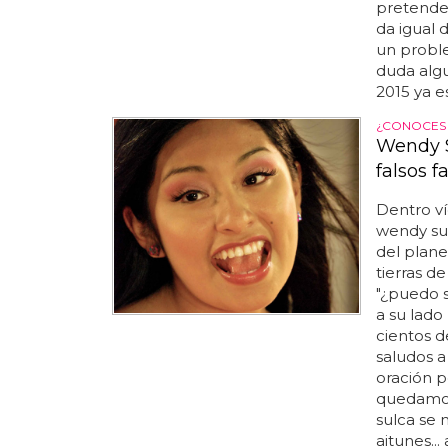
pretende
da igual 
un proble
duda algu
2015 ya e
¿CONOCES 
Wendy S
falsos f
Dentro ví
wendy su
del plane
tierras d
"¿puedo s
a su lado 
cientos d
saludos a
oración p
quedamos 
sulca se
aitunes...