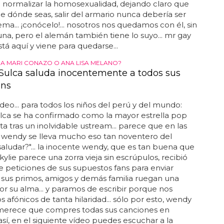
 normalizar la homosexualidad, dejando claro que
de dónde seas, salir del armario nunca debería ser
ma... ¡conócelo!... nosotros nos quedamos con él, sin
na, pero el alemán también tiene lo suyo... mr gay
stá aquí y viene para quedarse...
A MARI CONAZO O ANA LISA MELANO?
ulca saluda inocentemente a todos sus
ans
deo... para todos los niños del perú y del mundo:
lca se ha confirmado como la mayor estrella pop
ta tras un inolvidable ustream... parece que en las
e wendy se lleva mucho eso tan noventero del
aludar?"... la inocente wendy, que es tan buena que
kylie parece una zorra vieja sin escrúpulos, recibió
e peticiones de sus supuestos fans para enviar
 sus primos, amigos y demás familia ruegan una
or su alma... y paramos de escribir porque nos
afónicos de tanta hilaridad... sólo por esto, wendy
 merece que compres todas sus canciones en
 así, en el siguiente vídeo puedes escuchar a la