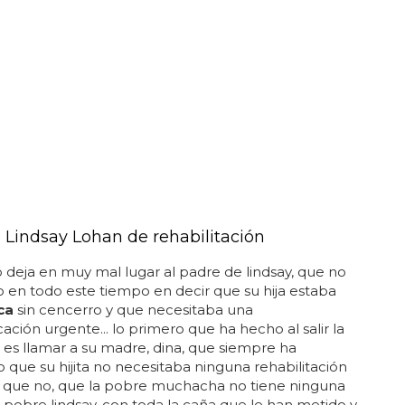
 Lindsay Lohan de rehabilitación
 deja en muy mal lugar al padre de lindsay, que no
 en todo este tiempo en decir que su hija estaba
ca
sin cencerro y que necesitaba una
cación urgente... lo primero que ha hecho al salir la
 es llamar a su madre, dina, que siempre ha
 que su hijita no necesitaba ninguna rehabilitación
. que no, que la pobre muchacha no tiene ninguna
.. pobre lindsay, con toda la caña que le han metido y