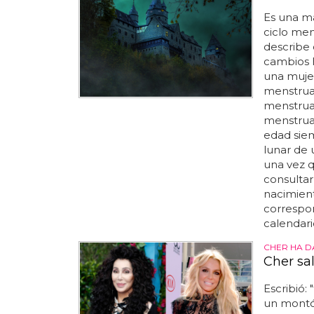
Es una m
ciclo men
describe
cambios 
una mujer
menstrual
menstrual
menstrual
edad siem
lunar de 
una vez q
consultar
nacimient
correspon
calendario
CHER HA D
Cher sa
Escribió: 
un montón