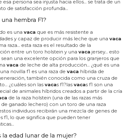
 esa persona sea injusta hacia ellos... se trata de un
to de satisfacción profunda...
 una hembra F1?
ado es una
vaca
que es más resistente a
ades y capaz de producir más leche que una
vaca
a raza... esta raza es el resultado de la
ión entre un toro holstein y una
vaca
jersey... esto
sean una excelente opción para los granjeros que
una
vaca
de leche de alta producción... ¿qué es una
?una novilla f1 es una raza de
vaca
híbrida de
generación, también conocida como una cruza de
to... ¿cuáles son las
vaca
s f1?las
vaca
s f1 son una
ecial de animales híbridos creados a partir de la cría
aca
de la raza holstein (una de las razas más
de ganado lechero) con un toro de una raza
.. estos individuos recibirán una mezcla de genes de
s f1, lo que significa que pueden tener
icas...
s la edad lunar de la mujer?