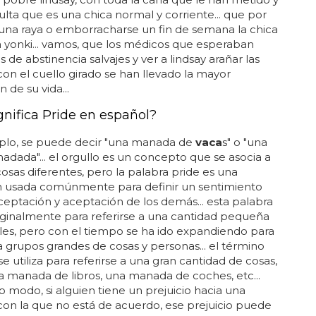
ulta que es una chica normal y corriente... que por
una raya o emborracharse un fin de semana la chica
 yonki... vamos, que los médicos que esperaban
 de abstinencia salvajes y ver a lindsay arañar las
on el cuello girado se han llevado la mayor
 de su vida...
gnifica Pride en español?
plo, se puede decir "una manada de
vaca
s" o "una
dada"... el orgullo es un concepto que se asocia a
sas diferentes, pero la palabra pride es una
n usada comúnmente para definir un sentimiento
eptación y aceptación de los demás... esta palabra
iginalmente para referirse a una cantidad pequeña
es, pero con el tiempo se ha ido expandiendo para
 a grupos grandes de cosas y personas... el término
e utiliza para referirse a una gran cantidad de cosas,
 manada de libros, una manada de coches, etc...
 modo, si alguien tiene un prejuicio hacia una
on la que no está de acuerdo, ese prejuicio puede