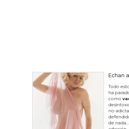
Echan a
Todo esto
ha parado
como
va
desintoxi
no-adicta
defendido
de nada..
adicción.