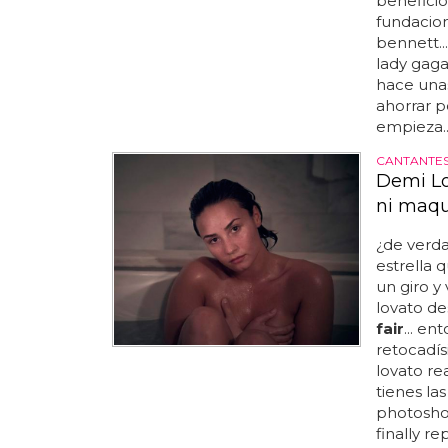
beneficio
fundacio
bennett..
lady gag
hace una
ahorrar p
empieza..
CANTANTE
Demi Lo
ni maqu
¿de verd
estrella 
un giro y
lovato de
fair
... e
retocadís
lovato rea
tienes la
photoshop
finally re