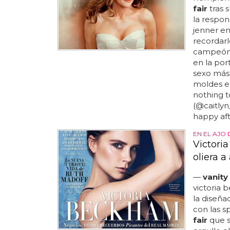
fair
tras s
la respon
jenner e
recordarl
campeón 
en la po
sexo más
moldes en
nothing to
(@caitlyn_
happy afte
EN EL AJO
Victori
oliera a
—
vanity 
victoria 
la diseña
con las s
fair
que s