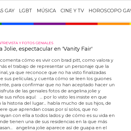
AS GAY
LGBT
MÚSICA
CINE Y TV
HOROSCOPO GA
NTREVISTA Y FOTOS GENIALES
 Jolie, espectacular en 'Vanity Fair'
omenta cómo es vivir con brad pitt, como valora y
ás el trabajo de representar un personaje que la
final, ya que reconoce que no ha visto finalizadas
e sus películas, y cuenta cómo se leen los guiones
te, para confirmar que no han aceptado hacer un
disfruta de las geniales fotos de angelina jolie y
 sus niños aquí: ... por lo visto les insiste en que
la historia del lugar... habla mucho de sus hijos, de
re que aprendan cosas por sí solos, que no
ayan con ella a todos lados y de cómo es su vida en
nde tienen una de sus residencias en la que más
san... angelina jolie aparece así de guapa en el