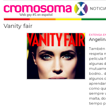
NOTICI
Vanity fair
EXTENSA E
Angelina
También c
respeta m
película 
algunas d
mutuamen
bodrio... 
algunos de
aprendan 
como quie
siempre v
malta, do
tiempo pa