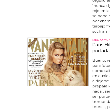
orgullo e
"nunca di
rojo en l
se pone h
beckham.
trabajo f
such an in
MEDIO MUN
Paris Hi
portada 
Bueno, ya
para fotos
como sali
en cualqu
a dejarse
prepara l
nada... s
ser porta
tremenda,
teteras, 