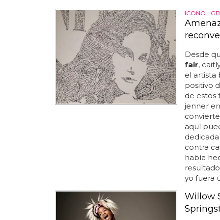
ICONO LGB
Amenaza
reconve
Desde qu
fair
, cai
el artista
positivo 
de estos 
jenner e
convierte
aquí pue
dedicada 
contra ca
había hec
resultado.
yo fuera u
Willow 
Springs