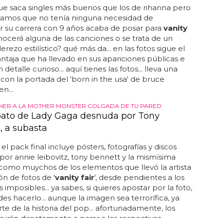
ue saca singles más buenos que los de rihanna pero
amos que no tenía ninguna necesidad de
 su carrera con 9 años acaba de posar para
vanity
conocerá alguna de las canciones o se trata de un
rezo estilístico? qué más da... en las fotos sigue el
ntaja que ha llevado en sus apariciones públicas e
 detalle curioso... aquí tienes las fotos... lleva una
con la portada del 'born in the usa' de bruce
n...
NER A LA MOTHER MONSTER COLGADA DE TU PARED
bato de Lady Gaga desnuda por Tony
, a subasta
el pack final incluye pósters, fotografías y discos
por annie leibovitz, tony bennett y la mismísima
 como muychos de los elementos que llevó la artista
ón de fotos de '
vanity fair
', desde pendientes a los
imposibles... ya sabes, si quieres apostar por la foto,
es hacerlo... aunque la imagen sea terrorífica, ya
te de la historia del pop... afortunadamente, los