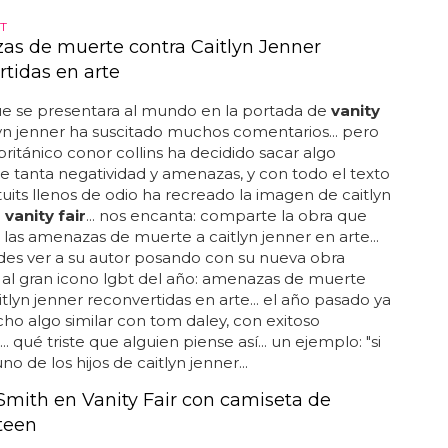
T
s de muerte contra Caitlyn Jenner
rtidas en arte
e se presentara al mundo en la portada de
vanity
tlyn jenner ha suscitado muchos comentarios... pero
 británico conor collins ha decidido sacar algo
de tanta negatividad y amenazas, y con todo el texto
tuits llenos de odio ha recreado la imagen de caitlyn
n
vanity fair
... nos encanta: comparte la obra que
 las amenazas de muerte a caitlyn jenner en arte...
des ver a su autor posando con su nueva obra
al gran icono lgbt del año: amenazas de muerte
itlyn jenner reconvertidas en arte... el año pasado ya
ho algo similar con tom daley, con exitoso
.. qué triste que alguien piense así... un ejemplo: "si
no de los hijos de caitlyn jenner...
Smith en Vanity Fair con camiseta de
teen