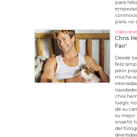
paris hilt
empezado
conmocio
paris, no s
CHRIS HE
Chris H
Fair'
Desde lue
feliz sim
peor pop 
mucha son
intensida
navidades
chris hems
luego, no
de su cam
su mejor 
enseñó ha
del fotóg
divertidas.