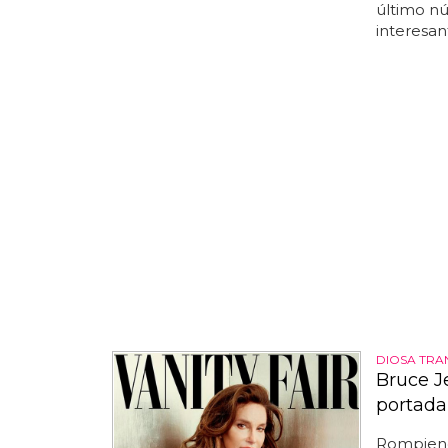
último n
interesant
DIOSA TRA
Bruce J
portada
Rompiendo