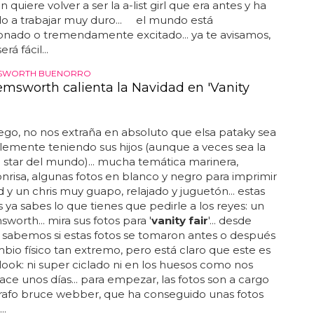
on quiere volver a ser la a-list girl que era antes y ha
 a trabajar muy duro... el mundo está
nado o tremendamente excitado... ya te avisamos,
erá fácil...
MSWORTH BUENORRO
emsworth calienta la Navidad en 'Vanity
go, no nos extraña en absoluto que elsa pataky sea
plemente teniendo sus hijos (aunque a veces sea la
star del mundo)... mucha temática marinera,
risa, algunas fotos en blanco y negro para imprimir
d y un chris muy guapo, relajado y juguetón... estas
 ya sabes lo que tienes que pedirle a los reyes: un
worth... mira sus fotos para '
vanity fair
'... desde
 sabemos si estas fotos se tomaron antes o después
bio físico tan extremo, pero está claro que este es
look: ni super ciclado ni en los huesos como nos
ce unos días... para empezar, las fotos son a cargo
rafo bruce webber, que ha conseguido unas fotos
..