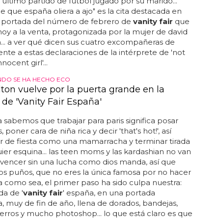
l último partido de fútbol jugado por su marido...
je que españa oliera a ajo" es la cita destacada en
a portada del número de febrero de
vanity fair
que
oy a la venta, protagonizada por la mujer de david
.. a ver qué dicen sus cuatro excompañeras de
rente a estas declaraciones de la intérprete de 'not
nocent girl'...
DO SE HA HECHO ECO
lton vuelve por la puerta grande en la
de 'Vanity Fair España'
 sabemos que trabajar para paris significa posar
, poner cara de niña rica y decir 'that's hot!', así
r de fiesta como una mamarracha y terminar tirada
ier esquina... las teen moms y las kardashian no van
 vencer sin una lucha como dios manda, así que
os puños, que no eres la única famosa por no hacer
ea como sea, el primer paso ha sido culpa nuestra:
da de '
vanity fair
' españa, en una portada
 muy de fin de año, llena de dorados, bandejas,
perros y mucho photoshop... lo que está claro es que