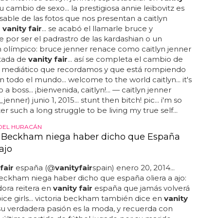
u cambio de sexo... la prestigiosa annie leibovitz es
sable de las fotos que nos presentan a caitlyn
n
vanity fair
... se acabó el llamarle bruce y
e por ser el padrastro de las kardashian o un
olímpico: bruce jenner renace como caitlyn jenner
rtada de
vanity fair
... así se completa el cambio de
 mediático que recordamos y que está rompiendo
 todo el mundo... welcome to the world caitlyn... it's
 a boss... ¡bienvenida, caitlyn!... — caitlyn jenner
jenner) junio 1, 2015... stunt then bitch! pic... i'm so
r such a long struggle to be living my true self...
 DEL HURACÁN
a Beckham niega haber dicho que España
 ajo
fair
españa (@
vanity
fair
spain) enero 20, 2014...
beckham niega haber dicho que españa oliera a ajo:
dora reitera en
vanity fair
españa que jamás volverá
pice girls... victoria beckham también dice en
vanity
u verdadera pasión es la moda, y recuerda con