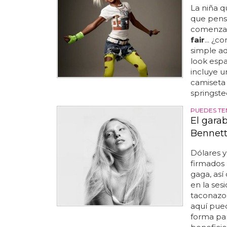
La niña q
que pens
comenzar
fair
... ¿
simple ade
look espa
incluye un
camiseta 
springstee
PUEDES TE
El gara
Bennett
Dólares y 
firmados 
gaga, así
en la sesi
taconazos 
aquí pued
forma par