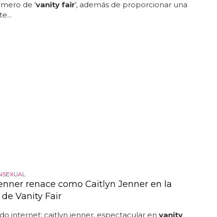
úmero de '
vanity fair
', además de proporcionar una
e...
NSEXUAL
enner renace como Caitlyn Jenner en la
 de Vanity Fair
 internet: caitlyn jenner, espectacular en
vanity