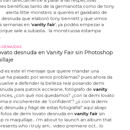
s irán directamente a parar a las respectivas
nes benéficas tanto de la germanotta como de tony
. alerta little monsters: si queréis el garabato de
a desnuda que elaboró tony bennett y que vimos
s semanas en '
vanity fair
', ya podéis empezar a
orque sale a subasta... la monstruosa estampa
.
S DESNUDAS
vato desnuda en Vanity Fair sin Photoshop
illaje
ad es este el mensaje que quiere mandar una
que ha pasado por serios problemas? pues ahora da
 vuelve a defender la belleza real posando demi
snuda para patrick ecclesine, fotógrafo de
vanity
ntonces, ¿con qué nos quedamos? ¿con la demi lovato
ima e incoherente de 'confident'? ¿o con la demi
l, desnuda y frágil de estas fotografía? aquí abajo
s fotos de demi lovato desnuda en
vanity fair
sin
 ni maquillaje... i’m about to launch an album that
presents who i truly am... video premiere oct... lo