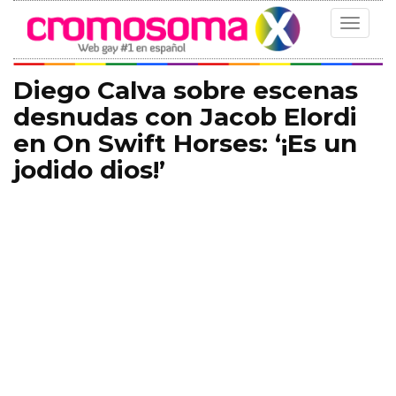
Toggle
navigat
Diego Calva sobre escenas
desnudas con Jacob Elordi
en On Swift Horses: ‘¡Es un
jodido dios!’