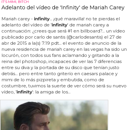
IT'S MIMI, BITCH
Adelanto del vídeo de 'Infinity' de Mariah Carey
Mariah carey -
infinity
... ¡qué maravilla! no te pierdas el
adelanto del vídeo de '
infinity
' de mariah carey a
continuación: ¿crees que será #1 en billboard?... un vídeo
publicado por carlo de santis (@carlodesantis) el 27 de
abr de 2015 a la(s) 7:19 pdt... el evento de anuncio de la
nueva residencia de mariah carey en las vegas ha sido un
locurón, con todos sus fans aclamando y gritando a la
reina del photoshop, incapaces de ver las 7 diferencias
entre su diva y la portada de su disco que tenían justo
detrás... pero entre tanto griterío en caesars palace y
mimi de lo más pizpireta y embutida, como de
costumbre, tuvimos la suerte de ver cómo será su nuevo
vídeo, '
infinity
': la amiga de los...