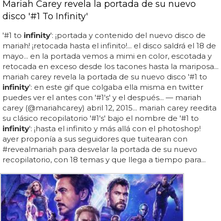
Mariah Carey revela la portada de su nuevo
disco '#1 To Infinity'
'#1 to
infinity
': ¡portada y contenido del nuevo disco de
mariah! ¡retocada hasta el infinito!... el disco saldrá el 18 de
mayo... en la portada vemos a mimi en color, escotada y
retocada en exceso desde los tacones hasta la mariposa...
mariah carey revela la portada de su nuevo disco '#1 to
infinity
': en este gif que colgaba ella misma en twitter
puedes ver el antes con '#1's' y el después... — mariah
carey (@mariahcarey) abril 12, 2015... mariah carey reedita
su clásico recopilatorio '#1's' bajo el nombre de '#1 to
infinity
': ¡hasta el infinito y más allá con el photoshop!
ayer proponía a sus seguidores que tuitearan con
#revealmariah para desvelar la portada de su nuevo
recopilatorio, con 18 temas y que llega a tiempo para...