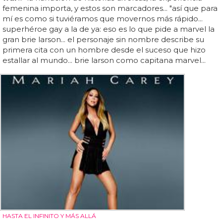
femenina importa, y estos son marcadores... "así que para
mí es como si tuviéramos que movernos más rápido...
superhéroe gay a la de ya: eso es lo que pide a marvel la
gran brie larson... el personaje sin nombre describe su
primera cita con un hombre desde el suceso que hizo
estallar al mundo... brie larson como capitana marvel...
HASTA EL INFINITO Y MÁS ALLÁ