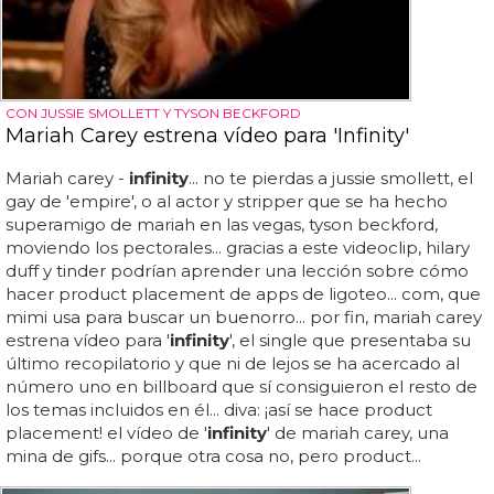
CON JUSSIE SMOLLETT Y TYSON BECKFORD
Mariah Carey estrena vídeo para 'Infinity'
Mariah carey -
infinity
... no te pierdas a jussie smollett, el
gay de 'empire', o al actor y stripper que se ha hecho
superamigo de mariah en las vegas, tyson beckford,
moviendo los pectorales... gracias a este videoclip, hilary
duff y tinder podrían aprender una lección sobre cómo
hacer product placement de apps de ligoteo... com, que
mimi usa para buscar un buenorro... por fin, mariah carey
estrena vídeo para '
infinity
', el single que presentaba su
último recopilatorio y que ni de lejos se ha acercado al
número uno en billboard que sí consiguieron el resto de
los temas incluidos en él... diva: ¡así se hace product
placement! el vídeo de '
infinity
' de mariah carey, una
mina de gifs... porque otra cosa no, pero product...