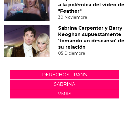
a la polémica del vídeo de
"Feather"
30 Noviembre
Sabrina Carpenter y Barry
Keoghan supuestamente
'tomando un descanso' de
su relación
05 Diciembre
DERECHOS TRANS
SABRINA
VMAS
MTV VMAS 2018
VMAS 2017 ACTUACIONES
MENSAJE DEL REY