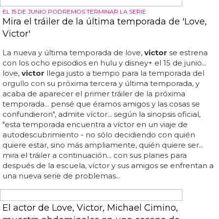
ESTÁ SERÁ LA ÚLTIMA TEMPORADA DE LA SERIE
Todo lo que sabemos sobre la tercera
temporada de "Love, Victor"
La última temporada de love,
victor
se estrenará en star
el 15 de junio... al final de la segunda temporada,
victor
tiene que elegir entre volver con benji o seguir sus
nuevos sentimientos por otro chico, rahim... love,
victor
también está protagonizada por rachel hilson, anthony
turpel, bebe wood, mason gooding, isabella ferreira,
mateo fernández, james martínez, ana ortiz, anthony
keyvan y ava capri... a lo largo de dos temporadas, hemos
visto a
victor
crecer en sí mismo y encontrar la amistad,
la aceptación y el amor como persona gay que es... el
streamer desveló hoy en su presentación en los tca que
love,
victor
terminará tras su última temporada de ocho
episodios, que se estrenará el 15 de junio...