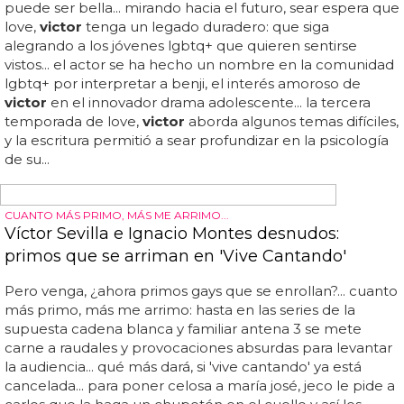
EL IMPRESIONANTE NOVIO DE LUKE EVANS
El chulazo novio de Luke Evans
El guapo actor del hobbit luke evans, empezó una
relación sentimental con el también actor víctor turpin a
principios de 2018 y desde entonces nos quedamos
prendados de uno de los actores mas sexys del mundo...
ambos han participado en la película murder mistery de
netflix... ha sido criado en una familia con conectada a la
música, fue miembro de coros y bandas en sus
adolescencia, en medellín, colombia... pero parece que
evans ya ha pasado página, y aunque no es con el