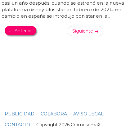
-y más recientemente heartstopper- están desafiando
esos tropos... ava capri espera que love,
victor
haga que
las personas queer se sientan vistas... una de las cosas
más llamativas de love,
victor
es que está llena de
historias felices de maricas... también se habló con los
creadores de love,
victor
sobre su final "agridulce", y con
george sears sobre cómo "lloró" la serie... durante la
mayor parte de su emisión, love,
victor
se centró
principalmente en sus dos protagonistas masculinos gay,
pero por fin tiene una representación femenina queer... a
los fans se les rompió el corazón cuando se anunció...