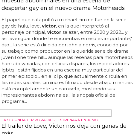
EL 15 DE JUNIO PODREMOS TERMINAR LA SERIE
Mira el tráiler de la última temporada de 'Love,
Victor'
La nueva y última temporada de love,
victor
se estrena
con los ocho episodios en hulu y disney+ el 15 de junio...
love,
victor
llega justo a tiempo para la temporada del
orgullo con su próxima tercera y última temporada, y
acaba de aparecer el primer tráiler de la próxima
temporada... pensé que éramos amigos y las cosas se
confundieron", admite víctor... según la sinopsis oficial,
"esta temporada encuentra a víctor en un viaje de