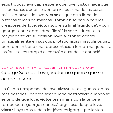
LA SEGUNDA TEMPORADA SE ESTRENARÁ EN JUNIO
El trailer de Love, Victor nos deja con ganas de
más
La primera temporada del spin-off de love, simon
terminó con un cliffhanger monumental, ya que
victor
salió del armario ante su familia... el tráiler de la segunda
temporada de love,
victor
por fin ha aparecido antes de
su estreno en hulu y star en junio... los fans han esperado
con ansia durante todo un año, y ahora han podido echar
un primer vistazo a lo que sucede a continuación... el clip
de la montaña rusa insinúa una nueva temporada tan
emotiva como la primera, con víctor enfrentándose a
problemas como su madre aceptando su sexualidad,
teniendo sexo por primera vez y tratando de encontrar
"el nivel perfecto de gay que mantenga a todos felices"...
aptaker lo calificó como "un lugar realmente cargado, a
menudo aterrador"...