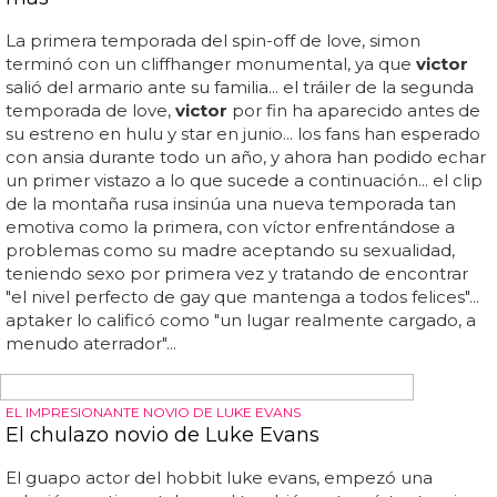
autodescubrimiento - no sólo decidiendo con quién
quiere estar, sino más ampliamente, quién quiere ser...
mira el tráiler a continuación... con sus planes para
después de la escuela, víctor y sus amigos se enfrentan a
una nueva serie de problemas...
El actor de Love, Victor, Michael Cimino,
muestra abdominales en una escena de
despertar gay en el nuevo drama Motorheads
El papel que catapultó a michael cimino fue en la serie