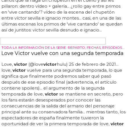
modelo vasco, lo ha hecho con este pedazo de actor y
cantante colombiano... mucho ha pasado ya desde que
acabo su relación con uno de nuestros modelos más
internacionales jon kortajarena... turpin tiene un cuerpazo
impresionante, se ve que se cuida mucho...
"PARA MI FUE TERAPÉUTICO REALIZAR ESTE PAPEL"
La actriz Ava Capri de Love Victor habla sobre la
representación femenina queer
La tercera temporada de love,
victor
se transmite en
disney... afortunadamente, programas como love ,
victor