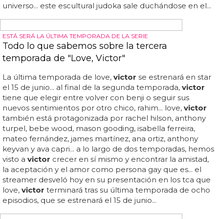
¿es un verdadero dios griego? lo cierto es que las fotos de
víctor faubel desnudo te van a poner a mil, con ese
imponente culo mojado mientras el agua se desliza por
todo su cuerpo... el culazo de un dios, el del judoka víctor
faubel desnudo... para ver las fotos del judoka víctor
faubel desnudo tendrás que hacer clic aquí, gracias a
eroticco x... pero hoy nos quedamos con uno de los
"dioses del estadio" de este año, que es el judoka víctor
faubel desnudo... llega la temporada de ver multitud de
fotos de deportistas desnudos, ya que ya podemos ver las
primeras imágenes de deportistas desnudos en 'dieux du
stade 2017', uno de los calendarios más ardientes del
universo... este escultural judoka sale duchándose en el...