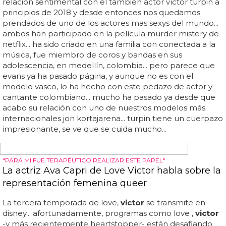
gay de hulu, love,
victor
, en la que interpretó al
personaje principal,
victor
salazar, entre 2020 y 2022... y
así, averiguar dónde te encuentras en eso es importante,"
dijo... la serie está dirigida por john a norris, conocido por
su trabajo como productor en la querida serie de drama
juvenil one tree hill... aunque las reseñas para motorheads
han sido variadas, con críticas dispares, los espectadores
lgbtq+ están fijados en una escena muy particular del
primer episodio... en el clip, que actualmente circula en
las redes sociales, cimino es filmado desde abajo mientras
está completamente sin camiseta, mostrando sus
impresionantes abdominales... la sinopsis oficial del
programa...