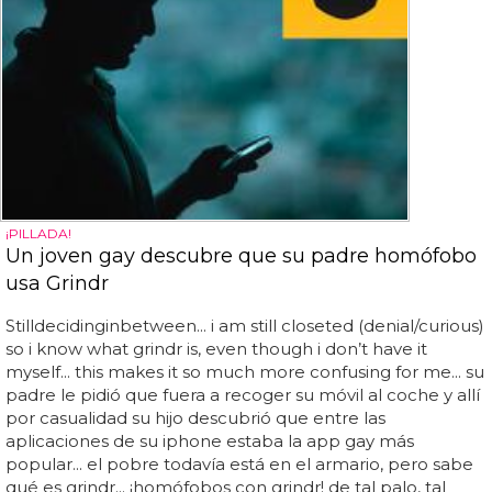
¡PILLADA!
Un joven gay descubre que su padre homófobo
usa Grindr
Stilldecidinginbetween... i am still closeted (denial/curious)
so i know what grindr is, even though i don’t have it
myself... this makes it so much more confusing for me... su
padre le pidió que fuera a recoger su móvil al coche y allí
por casualidad su hijo descubrió que entre las
aplicaciones de su iphone estaba la app gay más
popular... el pobre todavía está en el armario, pero sabe
qué es grindr... ¡homófobos con grindr! de tal palo, tal