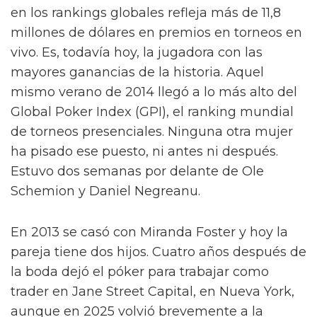
en los rankings globales refleja más de 11,8
millones de dólares en premios en torneos en
vivo. Es, todavía hoy, la jugadora con las
mayores ganancias de la historia. Aquel
mismo verano de 2014 llegó a lo más alto del
Global Poker Index (GPI), el ranking mundial
de torneos presenciales. Ninguna otra mujer
ha pisado ese puesto, ni antes ni después.
Estuvo dos semanas por delante de Ole
Schemion y Daniel Negreanu.
En 2013 se casó con Miranda Foster y hoy la
pareja tiene dos hijos. Cuatro años después de
la boda dejó el póker para trabajar como
trader en Jane Street Capital, en Nueva York,
aunque en 2025 volvió brevemente a la