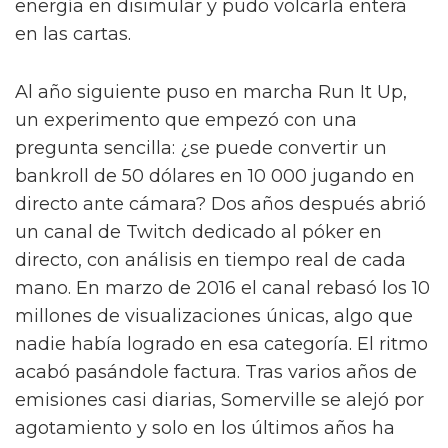
energía en disimular y pudo volcarla entera
en las cartas.
Al año siguiente puso en marcha Run It Up,
un experimento que empezó con una
pregunta sencilla: ¿se puede convertir un
bankroll de 50 dólares en 10 000 jugando en
directo ante cámara? Dos años después abrió
un canal de Twitch dedicado al póker en
directo, con análisis en tiempo real de cada
mano. En marzo de 2016 el canal rebasó los 10
millones de visualizaciones únicas, algo que
nadie había logrado en esa categoría. El ritmo
acabó pasándole factura. Tras varios años de
emisiones casi diarias, Somerville se alejó por
agotamiento y solo en los últimos años ha