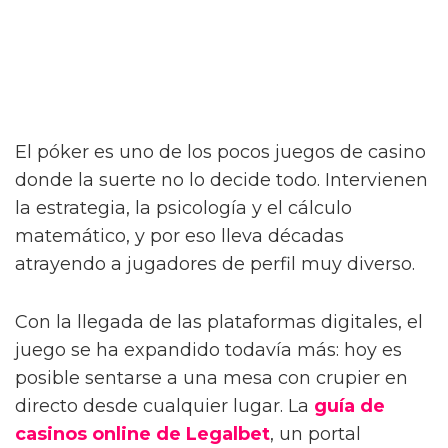
El póker es uno de los pocos juegos de casino
donde la suerte no lo decide todo. Intervienen
la estrategia, la psicología y el cálculo
matemático, y por eso lleva décadas
atrayendo a jugadores de perfil muy diverso.
Con la llegada de las plataformas digitales, el
juego se ha expandido todavía más: hoy es
posible sentarse a una mesa con crupier en
directo desde cualquier lugar. La
guía de
casinos online de Legalbet
, un portal