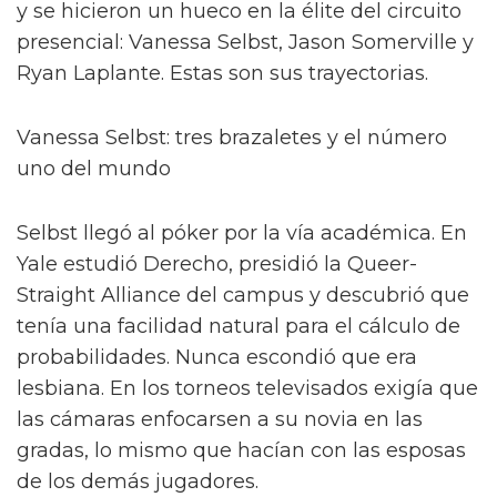
y se hicieron un hueco en la élite del circuito
presencial: Vanessa Selbst, Jason Somerville y
Ryan Laplante. Estas son sus trayectorias.
Vanessa Selbst: tres brazaletes y el número
uno del mundo
Selbst llegó al póker por la vía académica. En
Yale estudió Derecho, presidió la Queer-
Straight Alliance del campus y descubrió que
tenía una facilidad natural para el cálculo de
probabilidades. Nunca escondió que era
lesbiana. En los torneos televisados exigía que
las cámaras enfocarsen a su novia en las
gradas, lo mismo que hacían con las esposas
de los demás jugadores.