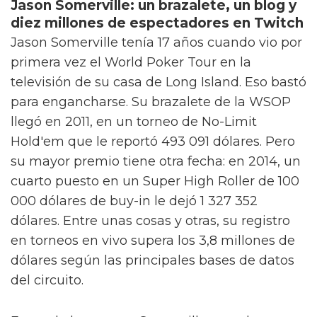
Jason Somerville: un brazalete, un blog y
diez millones de espectadores en Twitch
Jason Somerville tenía 17 años cuando vio por
primera vez el World Poker Tour en la
televisión de su casa de Long Island. Eso bastó
para engancharse. Su brazalete de la WSOP
llegó en 2011, en un torneo de No-Limit
Hold'em que le reportó 493 091 dólares. Pero
su mayor premio tiene otra fecha: en 2014, un
cuarto puesto en un Super High Roller de 100
000 dólares de buy-in le dejó 1 327 352
dólares. Entre unas cosas y otras, su registro
en torneos en vivo supera los 3,8 millones de
dólares según las principales bases de datos
del circuito.