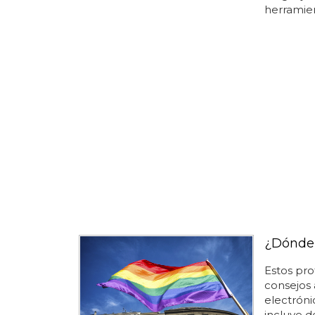
herramient
¿Dónde 
Estos pr
consejos 
electróni
incluye d