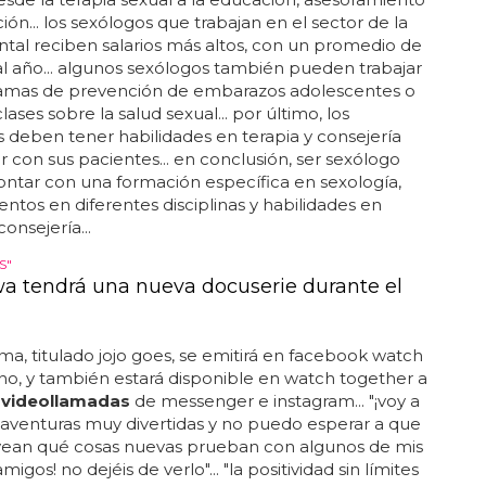
ión... los sexólogos que trabajan en el sector de la
tal reciben salarios más altos, con un promedio de
l año... algunos sexólogos también pueden trabajar
amas de prevención de embarazos adolescentes o
ases sobre la salud sexual... por último, los
 deben tener habilidades en terapia y consejería
ar con sus pacientes... en conclusión, ser sexólogo
ontar con una formación específica en sexología,
ntos en diferentes disciplinas y habilidades en
consejería...
S"
wa tendrá una nueva docuserie durante el
ma, titulado jojo goes, se emitirá en facebook watch
no, y también estará disponible en watch together a
e
videollamadas
de messenger e instagram... "¡voy a
s aventuras muy divertidas y no puedo esperar a que
 vean qué cosas nuevas prueban con algunos de mis
igos! no dejéis de verlo"... "la positividad sin límites