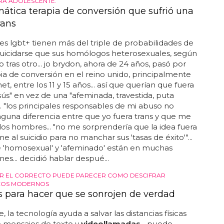
RA ADOLESCENTE.
mática terapia de conversión que sufrió una
rans
es lgbt+ tienen más del triple de probabilidades de
suicidarse que sus homólogos heterosexuales, según
o tras otro... jo brydon, ahora de 24 años, pasó por
ia de conversión en el reino unido, principalmente
et, entre los 11 y 15 años... así que querían que fuera
ús" en vez de una "afeminada, travestida, puta
"... "los principales responsables de mi abuso no
nguna diferencia entre que yo fuera trans y que me
 los hombres... "no me sorprendería que la idea fuera
 al suicidio para no manchar sus 'tasas de éxito'"...
e 'homosexual' y 'afeminado' están en muchas
nes... decidió hablar despué...
R EL CORRECTO PUEDE PARECER COMO DESCIFRAR
ICOS MODERNOS
is para hacer que se sonrojen de verdad
, la tecnología ayuda a salvar las distancias físicas
 mensajes de texto y
videollamadas
... puede