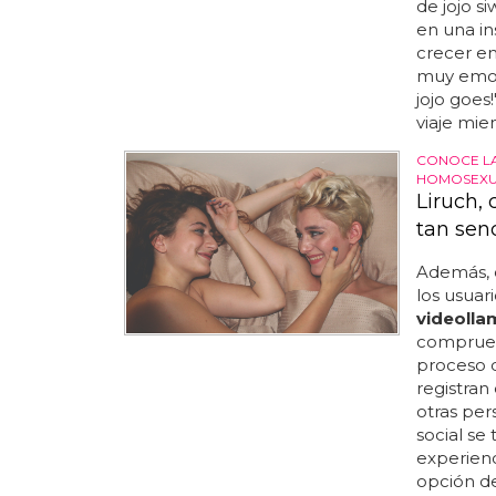
de jojo s
en una in
crecer en 
muy emoc
jojo goes!
viaje mien
CONOCE LA
HOMOSEXU
Liruch,
tan senc
Además, c
los usuar
videoll
comprueba
proceso de
registra
otras per
social se 
experienc
opción d