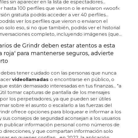
iles sin aparecer en la lista de espectadores...
r hasta 100 perfiles que vieron o le enviaron «woof»:
sión gratuita podrás acceder a ver 40 perfiles...
odrás ver los perfiles que vieron o enviaron el
no solo eso, si no que también, podrás ver el historial
nversaciones completo, incluyendo imágenes (que...
arios de Grindr deben estar atentos a esta
a roja' para mantenerse seguros, advierte
rto
 debes tener cuidado con las personas que nunca
hacer
videollamadas
o encontrarse en público, o
que están demasiado interesadas en tus finanzas... "a
útil tomar capturas de pantalla de los mensajes
por los perpetradores, ya que pueden ser útiles
rmar sobre el asunto o escalarlo a las fuerzas del
grindr ofrece opciones para bloquear e informar a los
 y sus consejos de seguridad aconsejan a los usuarios
en publicar información personal como números de
o direcciones, y que compartan información solo
nas en quienes confían... en 2022, la aplicación