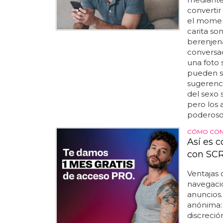
convertir
el moment
carita son
berenjena
conversac
una foto s
pueden se
sugerenci
del sexo s
pero los 
poderosos
CÓMO CONS
Así es 
con SC
Ventajas 
navegació
anuncios.
anónima: 
discreció