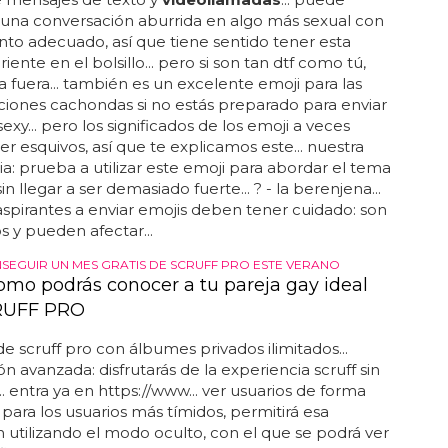
 una conversación aburrida en algo más sexual con
o adecuado, así que tiene sentido tener esta
riente en el bolsillo... pero si son tan dtf como tú,
 fuera... también es un excelente emoji para las
iones cachondas si no estás preparado para enviar
exy... pero los significados de los emoji a veces
r esquivos, así que te explicamos este... nuestra
a: prueba a utilizar este emoji para abordar el tema
in llegar a ser demasiado fuerte... ? - la berenjena...
aspirantes a enviar emojis deben tener cuidado: son
 y pueden afectar...
EGUIR UN MES GRATIS DE SCRUFF PRO ESTE VERANO
como podrás conocer a tu pareja gay ideal
RUFF PRO
de scruff pro con álbumes privados ilimitados...
n avanzada: disfrutarás de la experiencia scruff sin
.. entra ya en https://www... ver usuarios de forma
para los usuarios más tímidos, permitirá esa
n utilizando el modo oculto, con el que se podrá ver