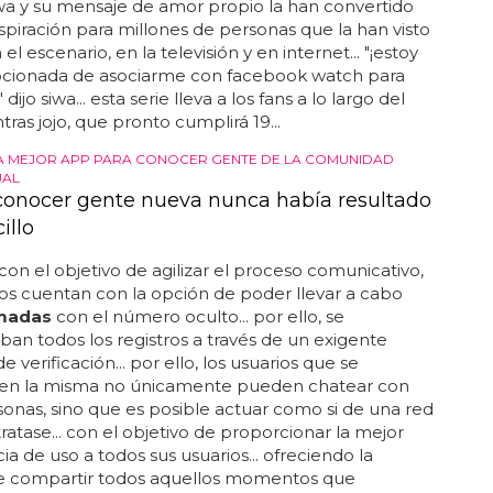
iwa y su mensaje de amor propio la han convertido
spiración para millones de personas que la han visto
el escenario, en la televisión y en internet... "¡estoy
ionada de asociarme con facebook watch para
" dijo siwa... esta serie lleva a los fans a lo largo del
tras jojo, que pronto cumplirá 19...
 MEJOR APP PARA CONOCER GENTE DE LA COMUNIDAD
AL
 conocer gente nueva nunca había resultado
illo
on el objetivo de agilizar el proceso comunicativo,
ios cuentan con la opción de poder llevar a cabo
amadas
con el número oculto... por ello, se
n todos los registros a través de un exigente
 verificación... por ello, los usuarios que se
n en la misma no únicamente pueden chatear con
sonas, sino que es posible actuar como si de una red
tratase... con el objetivo de proporcionar la mejor
ia de uso a todos sus usuarios... ofreciendo la
e compartir todos aquellos momentos que