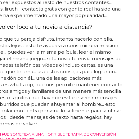
ser expuestos al resto de nuestros contantes...
s, liruch - contacta gratis con gente real ha sido una
e ha experimentado una mayor popularidad...
olver loco a tu novio a distancia?
o que tu pareja disfruta, intenta hacerlo con ella,
tés lejos... esto te ayudará a construir una relación
e... puedes ver la misma película, leer el mismo
ugar el mismo juego... si tu novio te envía mensajes de
amadas telefónicas, vídeos o incluso cartas, es una
e que te ama... usa estos consejos para lograr una
exión con él... una de las aplicaciones más
s es whatsapp, que nos permite mantener contacto
ros amigos y familiares de una manera más sencilla
. esto significa que hay que evitar escribir mensajes
aburridos que puedan ahuyentar al hombre... esto
hablar con la otra persona lo suficiente para sentirse
s... desde mensajes de texto hasta regalos, hay
rmas de volver...
 FUE SOMETIDA A UNA HORRIBLE TERAPIA DE CONVERSIÓN