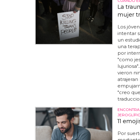
CUANDO E
La trau
mujer t
Los jóven
intentar 
un estudi
una terap
por intern
"como jes
lujuriosa
vieron ni
atrajeran
empujarme
"creo qu
traduccio
ENCONTRA
JEROGLÍF
11 emoj
Por suerte
mediante