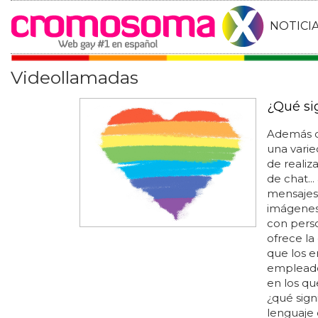
NOTICI
Videollamadas
¿Qué si
Además d
una varie
de realiz
de chat..
mensajes 
imágenes,
con pers
ofrece la
que los 
empleados
en los qu
¿qué sign
lenguaje 