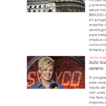
y prevenc
salud men
$89,000 a
en progr
enseñar cl
sexólogos
para trat
implica c
conocimie
terapia y 
"JOJO GOE
JoJo Si
verano
El progra
este vera
través d
vivir una
mis fans
mejores am