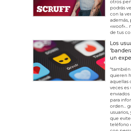
otros perf
podrás ve
con la ver
además, p
«woof»... 
de tus co
Los usu
'bander
un expe
“también
quieren 
aquellas 
veces es 
enviados 
para info
orden... 
usuarios,
que evit
teléfono 
con perso