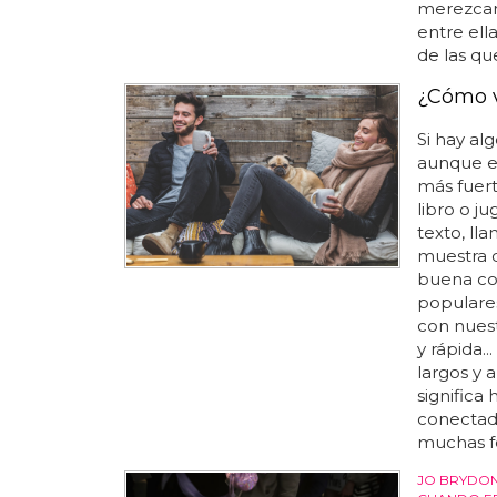
merezcan 
entre ella
de las qu
¿Cómo v
Si hay alg
aunque es
más fuert
libro o j
texto, ll
muestra d
buena con
populare
con nuest
y rápida..
largos y 
significa 
conectado
muchas fo
JO BRYDON