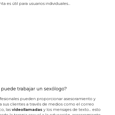
a es útil para usuarios individuales...
puede trabajar un sexólogo?
ofesionales pueden proporcionar asesoramiento y
a sus clientes a través de medios como el correo
co, las
videollamadas
y los mensajes de texto... esto
esde la terapia sexual a la educación, asesoramiento