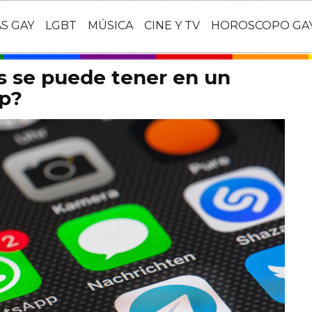
AS GAY
LGBT
MÚSICA
CINE Y TV
HOROSCOPO GA
 se puede tener en un
p?