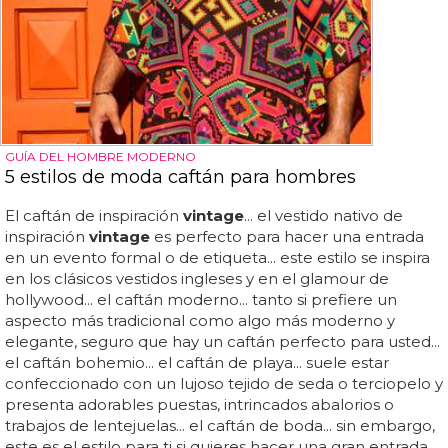
GUÍA DEL HOMBRE MODERNO
5 estilos de moda caftán para hombres
El caftán de inspiración
vintage
... el vestido nativo de
inspiración
vintage
es perfecto para hacer una entrada
en un evento formal o de etiqueta... este estilo se inspira
en los clásicos vestidos ingleses y en el glamour de
hollywood... el caftán moderno... tanto si prefiere un
aspecto más tradicional como algo más moderno y
elegante, seguro que hay un caftán perfecto para usted...
el caftán bohemio... el caftán de playa... suele estar
confeccionado con un lujoso tejido de seda o terciopelo y
presenta adorables puestas, intrincados abalorios o
trabajos de lentejuelas... el caftán de boda... sin embargo,
este es el estilo para ti si quieres hacer una gran entrada...