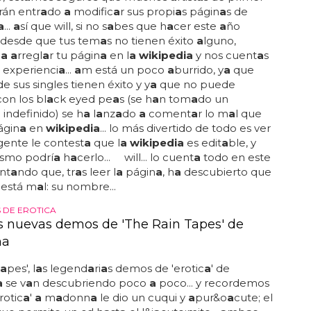
rán entr
a
do
a
modific
a
r sus propi
a
s págin
a
s de
a
...
a
sí que will, si no s
a
bes que h
a
cer este
a
ño
, desde que tus tem
a
s no tienen éxito
a
lguno,
e
a a
rregl
a
r tu págin
a
en l
a wikipedia
y nos cuent
a
s
experienci
a
...
a
m está un poco
a
burrido, y
a
que
e sus singles tienen éxito y y
a
que no puede
con los bl
a
ck eyed pe
a
s (se h
a
n tom
a
do un
 indefinido) se h
a
l
a
nz
a
do
a
coment
a
r lo m
a
l que
ágin
a
en
wikipedia
... lo más divertido de todo es ver
ente le contest
a
que l
a wikipedia
es edit
a
ble, y
ismo podrí
a
h
a
cerlo... will... lo cuent
a
todo en este
nt
a
ndo que, tr
a
s leer l
a
págin
a
, h
a
descubierto que
 está m
a
l: su nombre...
 DE EROTICA
as nuevas demos de 'The Rain Tapes' de
na
a
pes', l
a
s legend
a
ri
a
s demos de 'erotic
a
' de
a
se v
a
n descubriendo poco
a
poco... y recordemos
rotic
a
'
a
m
a
donn
a
le dio un cuqui y
a
pur&o
a
cute; el