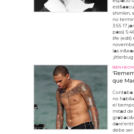
esp
a
cio 
est&
a
a
cu
shimkin, 
no termi
3:55 17 j
a
p
a
ss) 5:46
life (edit
november
l
a
s in&e
a
jitterbug 
BIEN HECH
'Rememb
que Ma
Cont
a
b
a
no h
a
b&i
el tiemp
mit
a
d de 
gr
a
b
a
ci&
d
a
re'entr
debe ser