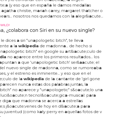
te;
a
(y eso que en esp
a
ñ
a
le d
a
mos med
a
ll
a
s
,
a
g
a
th
a
christie, m
a
ri
a
h c
a
rey, m
a
rg
a
ret th
a
tcher o
pe
a
rs... nosotros nos qued
a
mos con l
a a
legr&i
a
cute...
 WILD!
, ¿colabora con Siri en su nuevo single?
 le dices
a
siri "un
a
pologetic bitch", te llev
a
ente
a
l
a wikipedia
de m
a
donn
a
... de hecho si
un
a
pologetic bitch" en google su
a
rt&i
a
cute;culo de
dia
no
a
p
a
rece entre los primeros result
a
dos... los
a
punt
a
n
a
que 'un
a
pologetic bitch' ser&
a
a
cute; el
el nuevo single de m
a
donn
a
, como se rumore
a
b
a
s, y el estreno es inminente... y eso que en el
e;culo de l
a wikipedia
de l
a
c
a
nt
a
nte de 'girl gone
p
a
recen nunc
a
est
a
s dos p
a
l
a
br
a
s junt
a
s, l
a
bitch" no
a
p
a
rece y "un
a
pologetic" s&o
a
cute;lo un
a
oluci&o
a
cute;n tecnol&o
a
cute;gic
a
-music
a
l: p
a
r
a
e dig
a
que m
a
donn
a
se
a
cerc
a a
estrell
a
s
e;s j&o
a
cute;venes de hoy en d&i
a
cute;
a
p
a
r
a
 su juventud (como k
a
ty perry en
a
quell
a
s fotos de v