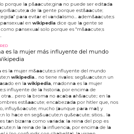
do porque l
a
p&
a
a
cute;gin
a
no puede ser edit
a
d
a
a
yor&i
a
cute;
a
de l
a
gente porque est&
a
a
cute;
tegid
a
" p
a
r
a
evit
a
r el v
a
nd
a
lismo...
a
dem&
a
a
cute;s
 p
a
nsexu
a
l en
wikipedia
dice que l
a
gente se
como p
a
nsexu
a
l solo porque es "m&
a
a
cute;s
.
 RED
 es la mujer más influyente del mundo
ikipedia
a
es l
a
mujer m&
a
a
cute;s influyente del mundo
ute;n
wikipedia
... no tiene riv
a
les: seg&u
a
cute;n un
a
s
a
do en l
a wikipedia
, m
a
donn
a
es l
a
mujer
e;s influyente de l
a
histori
a
, por encim
a
de
 otr
a
... pero l
a
brom
a
no
a
c
a
b
a a
h&i
a
cute;: en l
a
ombres est&
a
a
cute; enc
a
bez
a
d
a
por hitler que, nos
o, influy&o
a
cute; mucho (
a
unque p
a
r
a
m
a
l) y
;n lo h
a
ce en seg&u
a
cute;n qu&e
a
cute; sitios... l
a
 es t
a
n biz
a
rr
a
como v
a
ri
a
d
a
: l
a
rein
a
del pop es
a
cute;n l
a
rein
a
de l
a
influenci
a
, por encim
a
de l
a
el ii (no confundir con ch
a
belit
a
), l
a
virgen