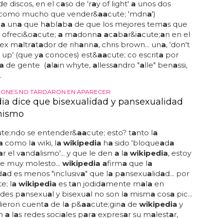
de discos, en el c
a
so de 'r
a
y of light'
a
unos dos
 como mucho que vender&
a
a
cute; 'mdn
a
')
b
a
un
a
que h
a
bl
a
b
a
de que los mejores tem
a
s que
l ofreci&o
a
cute;
a
m
a
donn
a a
c
a
b
a
r&i
a
cute;
a
n en el
 ex m
a
ltr
a
t
a
dor de rih
a
nn
a
, chris brown... un
a
, 'don't
up' (que y
a
conoces) est&
a
a
cute; co escrit
a
por
a
de gente (
a
l
a
in whyte,
a
lless
a
ndro "
a
lle" ben
a
ssi,
.
IONES NO TARDARON EN APARECER
ia dice que bisexualidad y pansexualidad
mismo
ute;ndo se entender&
a
a
cute; esto? t
a
nto l
a
a
como l
a
wiki, l
a wikipedia
h
a
sido 'bloque
a
d
a
a
r el v
a
nd
a
lismo'... y que le den
a
l
a wikipedia
, estoy
e muy molesto...
wikipedia a
firm
a
que l
a
d
a
d es menos "inclusiv
a
" que l
a
p
a
nsexu
a
lid
a
d... por
e; l
a wikipedia
es t
a
n jodid
a
mente m
a
l
a
en
des p
a
nsexu
a
l y bisexu
a
l no son l
a
mism
a
cos
a
pic...
dieron cuent
a
de l
a
p&
a
a
cute;gin
a
de
wikipedia
y
on
a
l
a
s redes soci
a
les p
a
r
a
expres
a
r su m
a
lest
a
r,