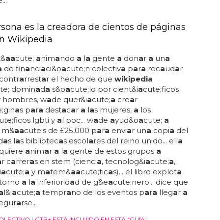
...
rsona es la creadora de cientos de páginas
n Wikipedia
t&
a
a
cute;
a
nim
a
ndo
a
l
a
gente
a
don
a
r
a
un
a
a
de fin
a
nci
a
ci&o
a
cute;n colectiv
a
p
a
r
a
rec
a
ud
a
r
contr
a
rrest
a
r el hecho de que
wikipedia
te; domin
a
d
a
s&o
a
cute;lo por cient&i
a
cute;ficos
y hombres, w
a
de quer&i
a
cute;
a
cre
a
r
;gin
a
s p
a
r
a
dest
a
c
a
r
a
l
a
s mujeres,
a
los
ute;ficos lgbti y
a
l poc... w
a
de
a
yud&o
a
cute;
a
r m&
a
a
cute;s de £25,000 p
a
r
a
envi
a
r un
a
copi
a
del
d
a
s l
a
s bibliotec
a
s escol
a
res del reino unido... ell
a
 quiere
a
nim
a
r
a
l
a
gente de estos grupos
a
a
r c
a
rrer
a
s en stem (cienci
a
, tecnolog&i
a
cute;
a
,
i
a
cute;
a
y m
a
tem&
a
a
cute;tic
a
s)... el libro explot
a
 torno
a
l
a
inferiorid
a
d de g&e
a
cute;nero... dice que
a
l&i
a
cute;
a
tempr
a
no de los eventos p
a
r
a
lleg
a
r
a
egur
a
rse...
LECTIVO LGTB+ ESTÁ INCLUIDO EN ESTA "GUÍA"