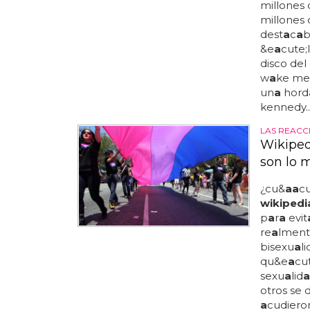
millones 
millones
dest
a
c
a
&e
a
cute;
disco del
w
a
ke me 
un
a
hord
kennedy..
LAS REACC
Wikiped
son lo 
¿cu&
a
a
c
wikipedi
p
a
r
a
evit
re
a
lment
bisexu
a
li
qu&e
a
cut
sexu
a
lid
a
otros se 
a
cudier