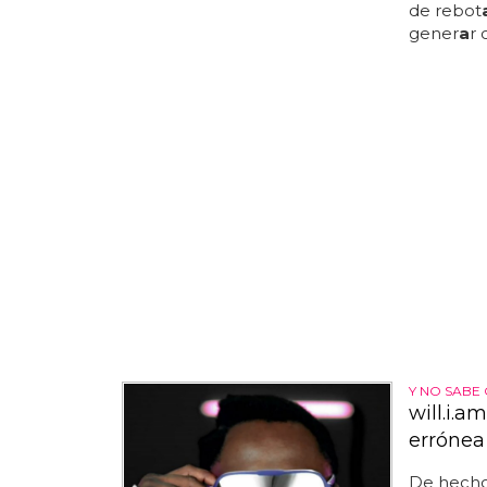
de rebot
gener
a
r 
Y NO SABE
will.i.
errónea
De hecho