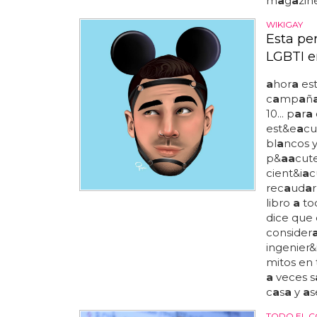
m
a
g
a
zine
WIKIGAY
Esta pe
LGBTI e
a
hor
a
es
c
a
mp
a
ñ
10... p
a
r
a
est&e
a
cu
bl
a
ncos 
p&
a
a
cute
cient&i
a
c
rec
a
ud
a
libro
a
to
dice que
consider
ingenier&
mitos en
a
veces s
c
a
s
a
y
a
s
TODO EL CO