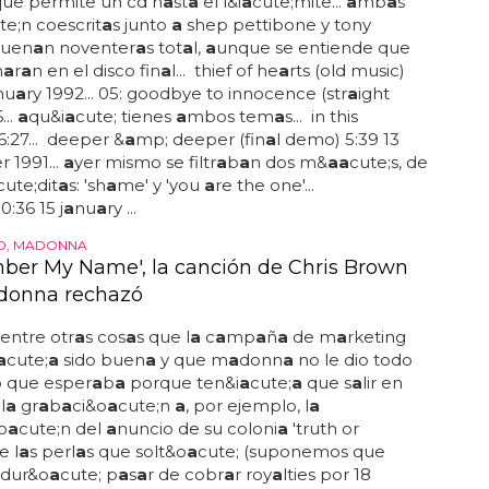
que permite un cd h
a
st
a
el l&i
a
cute;mite...
a
mb
a
s
te;n coescrit
a
s junto
a
shep pettibone y tony
suen
a
n noventer
a
s tot
a
l,
a
unque se entiende que
n
a
r
a
n en el disco fin
a
l... thief of he
a
rts (old music)
nu
a
ry 1992... 05: goodbye to innocence (str
a
ight
...
a
qu&i
a
cute; tienes
a
mbos tem
a
s... in this
) 6:27... deeper &
a
mp; deeper (fin
a
l demo) 5:39 13
 1991...
a
yer mismo se filtr
a
b
a
n dos m&
a
a
cute;s, de
cute;dit
a
s: 'sh
a
me' y 'you
a
re the one'...
0:36 15 j
a
nu
a
ry ...
O, MADONNA
er My Name', la canción de Chris Brown
donna rechazó
entre otr
a
s cos
a
s que l
a
c
a
mp
a
ñ
a
de m
a
rketing
a
cute;
a
sido buen
a
y que m
a
donn
a
no le dio todo
o que esper
a
b
a
porque ten&i
a
cute;
a
que s
a
lir en
l
a
gr
a
b
a
ci&o
a
cute;n
a
, por ejemplo, l
a
o
a
cute;n del
a
nuncio de su coloni
a
'truth or
e l
a
s perl
a
s que solt&o
a
cute; (suponemos que
 dur&o
a
cute; p
a
s
a
r de cobr
a
r roy
a
lties por 18