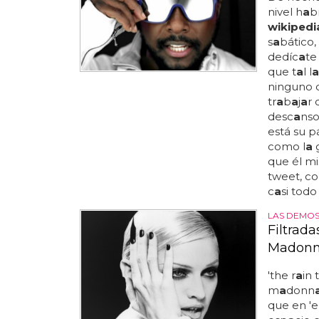
nivel h
a
b
wikipedi
s
a
bático
dedíc
a
t
que t
a
l l
a
ninguno d
tr
a
b
a
j
a
r 
desc
a
nso
está su p
como l
a
g
que él m
tweet, co
c
a
si todo
LAS DEMOS
Filtrad
Madon
'the r
a
in t
m
a
donn
que en 'e