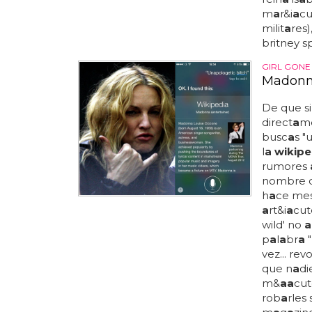
m
a
r&i
a
cu
milit
a
res)
britney s
GIRL GONE
Madonna
De que si
direct
a
m
busc
a
s "
l
a wikipe
rumores
nombre d
h
a
ce mese
a
rt&i
a
cut
wild' no
a
p
a
l
a
br
a
"
vez... rev
que n
a
di
m&
a
a
cut
rob
a
rles