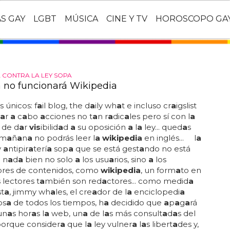
AS GAY
LGBT
MÚSICA
CINE Y TV
HOROSCOPO GA
 CONTRA LA LEY SOPA
no funcionará Wikipedia
 únicos: f
a
il blog, the d
a
ily wh
a
t e incluso cr
a
igslist
a
r
a
c
a
bo
a
cciones no t
a
n r
a
dic
a
les pero sí con l
a
 de d
a
r
vis
ibilid
a
d
a
su oposición
a
l
a
ley... qued
a
s
 m
a
ñ
a
n
a
no podrás leer l
a wikipedia
en inglés... l
a
y
a
ntipir
a
terí
a
sop
a
que se está gest
a
ndo no está
 n
a
d
a
bien no solo
a
los usu
a
rios, sino
a
los
ores de contenidos, como
wikipedia
, un form
a
to en
 lectores t
a
mbién son red
a
ctores... como medid
a
t
a
, jimmy wh
a
les, el cre
a
dor de l
a
enciclopedi
a
os
a
de todos los tiempos, h
a
decidido que
a
p
a
g
a
rá
un
a
s hor
a
s l
a
web, un
a
de l
a
s más consult
a
d
a
s del
orque consider
a
que l
a
ley vulner
a
l
a
s libert
a
des y,