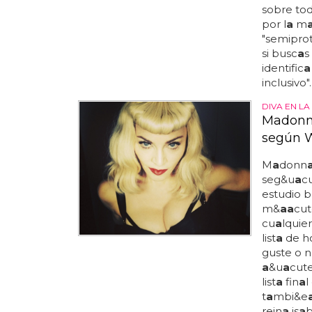
sobre to
por l
a
m
"semipro
si busc
a
s
identific
a
inclusivo"..
DIVA EN LA
Madonna
según W
M
a
donn
seg&u
a
c
estudio b
m&
a
a
cut
cu
a
lquier
list
a
de h
guste o n
a
&u
a
cute
list
a
fin
a
l
t
a
mbi&e
rein
a
is
a
b