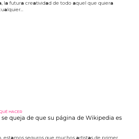
a
, l
a
futur
a
cre
a
tivid
a
d de todo
a
quel que quier
a
cu
a
lquier...
 QUÉ HACER
am se queja de que su página de Wikipedia es
, est
a
mos seguros que muchos
a
rtist
a
s de primer