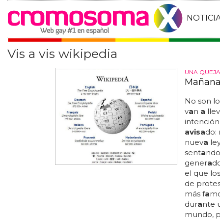
NOTICI
Vis a vis wikipedia
UNA QUEJA
Mañana 
No son los
v
a
n
a
llev
intención
a
vis
a
do:
nuev
a
le
sent
a
ndo
gener
a
d
el que los
de protes
más f
a
m
dur
a
nte 
mundo, p