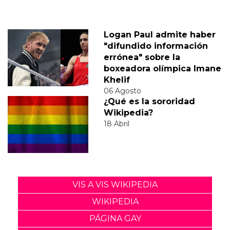
Logan Paul admite haber
"difundido información
errónea" sobre la
boxeadora olímpica Imane
Khelif
06 Agosto
¿Qué es la sororidad
Wikipedia?
18 Abril
VIS A VIS WIKIPEDIA
WIKIPEDIA
PÁGINA GAY