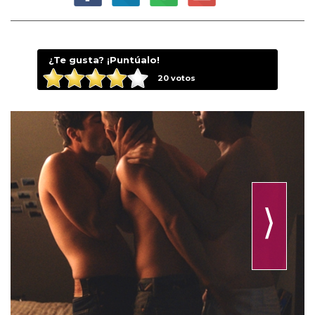
¿Te gusta? ¡Puntúalo!
20
votos
⟩