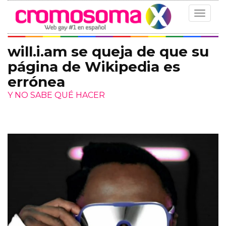
Toggle
navigat
will.i.am se queja de que su
página de Wikipedia es
errónea
Y NO SABE QUÉ HACER