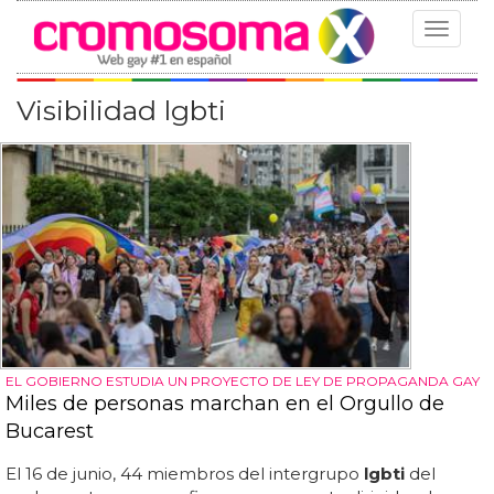
Toggle
navigat
Visibilidad lgbti
EL GOBIERNO ESTUDIA UN PROYECTO DE LEY DE PROPAGANDA GAY
Miles de personas marchan en el Orgullo de
Bucarest
El 16 de junio, 44 miembros del intergrupo
lgbti
del