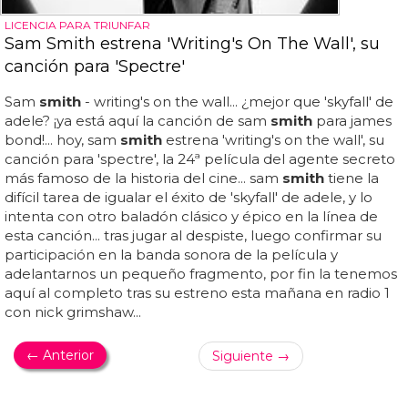
LICENCIA PARA TRIUNFAR
Sam Smith estrena 'Writing's On The Wall', su
canción para 'Spectre'
Sam
smith
- writing's on the wall... ¿mejor que 'skyfall' de
adele? ¡ya está aquí la canción de sam
smith
para james
bond!... hoy, sam
smith
estrena 'writing's on the wall', su
canción para 'spectre', la 24ª película del agente secreto
más famoso de la historia del cine... sam
smith
tiene la
difícil tarea de igualar el éxito de 'skyfall' de adele, y lo
intenta con otro baladón clásico y épico en la línea de
esta canción... tras jugar al despiste, luego confirmar su
participación en la banda sonora de la película y
adelantarnos un pequeño fragmento, por fin la tenemos
aquí al completo tras su estreno esta mañana en radio 1
con nick grimshaw...
← Anterior
Siguiente →