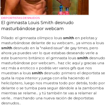
DEPORTISTAS DESNUDOS
El gimnasta Louis Smith desnudo
masturbándose por webcam
Pillado: el gimnasta olímpico louis
smith
en pelotas y
masturbándose delante de su webcam... ya vimos a louis
smith
desnudo en la "naked issue" de gay times, pero
ahora ya puedes ver lo que estabas deseando verle a
este buenorro británico: el gimnasta louis
smith
desnudo
masturbándose por webcam... haz clic aquí y gracias una
vez más a eroticco x podrás ver varios gifs que nos
muestran a louis
smith
desnudo: primero el deportista se
quita la ropa interior y juega con ella haciendo el
helicóptero, luego nos muestra todo por detrás, todo por
delante o se tumba para seguir dándole a la zambomba
mientras se relame... y tú también te vas a relamer al
verle... marchando una nueva ración de deportistas
desnudos...