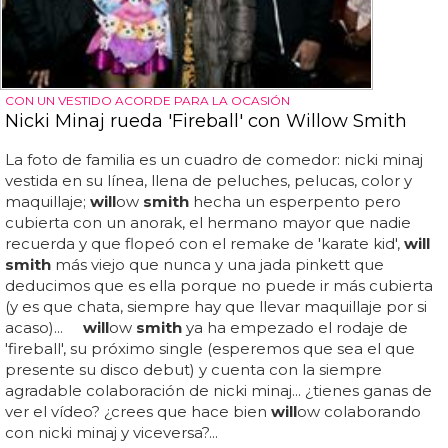
CON UN VESTIDO ACORDE PARA LA OCASIÓN
Nicki Minaj rueda 'Fireball' con Willow Smith
La foto de familia es un cuadro de comedor: nicki minaj
vestida en su línea, llena de peluches, pelucas, color y
maquillaje;
will
ow
smith
hecha un esperpento pero
cubierta con un anorak, el hermano mayor que nadie
recuerda y que flopeó con el remake de 'karate kid',
will
smith
más viejo que nunca y una jada pinkett que
deducimos que es ella porque no puede ir más cubierta
(y es que chata, siempre hay que llevar maquillaje por si
acaso)...
will
ow
smith
ya ha empezado el rodaje de
'fireball', su próximo single (esperemos que sea el que
presente su disco debut) y cuenta con la siempre
agradable colaboración de nicki minaj... ¿tienes ganas de
ver el vídeo? ¿crees que hace bien
will
ow colaborando
con nicki minaj y viceversa?...