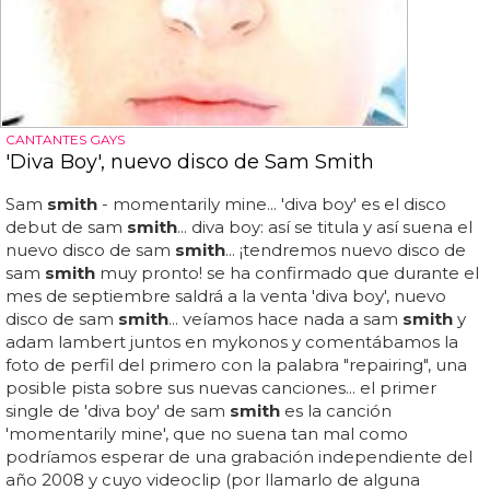
CANTANTES GAYS
'Diva Boy', nuevo disco de Sam Smith
Sam
smith
- momentarily mine... 'diva boy' es el disco
debut de sam
smith
... diva boy: así se titula y así suena el
nuevo disco de sam
smith
... ¡tendremos nuevo disco de
sam
smith
muy pronto! se ha confirmado que durante el
mes de septiembre saldrá a la venta 'diva boy', nuevo
disco de sam
smith
... veíamos hace nada a sam
smith
y
adam lambert juntos en mykonos y comentábamos la
foto de perfil del primero con la palabra "repairing", una
posible pista sobre sus nuevas canciones... el primer
single de 'diva boy' de sam
smith
es la canción
'momentarily mine', que no suena tan mal como
podríamos esperar de una grabación independiente del
año 2008 y cuyo videoclip (por llamarlo de alguna