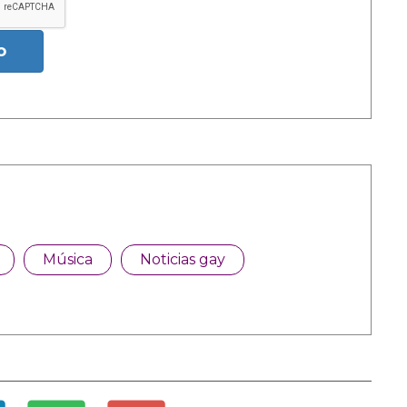
o
Música
Noticias gay