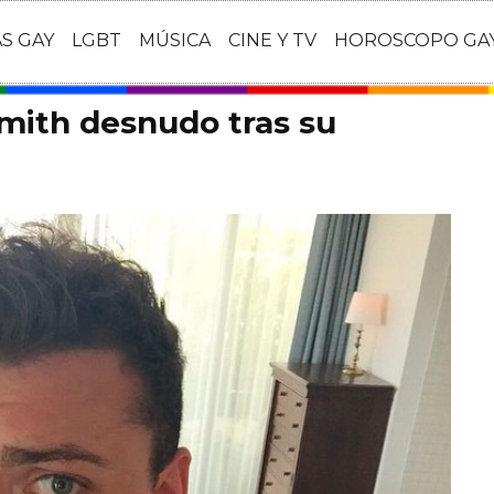
AS GAY
LGBT
MÚSICA
CINE Y TV
HOROSCOPO GA
mith desnudo tras su