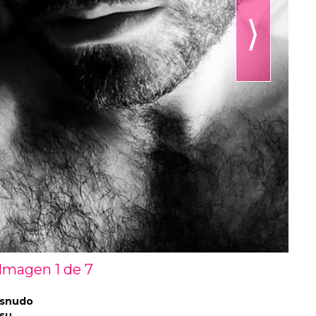
⟩
Imagen 1 de
7
esnudo
su