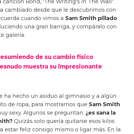
canción Bond, 'The Writing's In The Wall'.
 ha cambiado desde que le descubrimos con
 Recuerda cuando vimos a
Sam Smith pillado
 luciendo una gran barriga, y compáralo con
e galería.
resumiendo de su cambio físico
desnudo muestra su impresionante
se ha hecho un asiduo al gimnasio y a algún
erito de ropa, para mostrarnos que
Sam Smith
uy sexy. Algunos se preguntan:
¿es sana la
ith?
Quizás solo quería quitarse esos kilos
 estar feliz consigo mismo o ligar más. En la