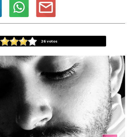
26
votos