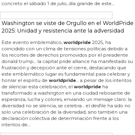
WORLD PRIDE 2017
Pasos de peatones arcoíris y semáforos con
parejas gays para celebrar el World Pride en
Madrid
madrid
acogerá el world pride y el euro pride en
2017
...
madrid
, sede del world pride en
2017
... semáforos con
parejas gays + pasos de peatones arcoíris en
madrid
durante el world pride
2017
... las celebraciones del
orgullo lgbt en
madrid
este año prometen ser las más
espectaculares y multitudinarias de la historia... entre el
23 de junio y el 2 de julio se celebrará el world pride, el
orgullo lgbt mundial en
madrid
... es por eso que
habrá pasos de peatones arcoíris y semáforos con