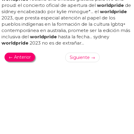
OLIVIERI, QUE TAMBIÉN ES MIEMBRO DE LA COMUNIDAD LGBTQ+,
INTERVINO PARA DEFENDER A LA VÍCTIMA
Anulada la condena a un hombre que impidió
una agresión homófoba en el WorldPride de
Sídney
Se ha anulado la condena a un hombre que había sido
detenido por impedir una agresión homófoba durante el
worldpride
de sídney... mirco olivieri, de 30 años, fue
acusado por la policía de nueva gales del sur tras
intervenir en un ataque anti-lgbtq+ que presenció en las
calles de darlinghurst, sídney, en enero de 2023, cuando
la ciudad australiana acogía el
worldpride
... cuando la
policía llegó al lugar, olivieri fue detenido junto con los