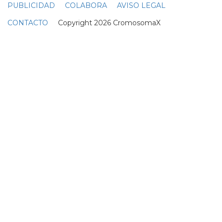
dos hombres, a pesar de las protestas de schmidt...
olivieri, que trabaja como asesor de moda, según el
sydney morning herald, caminaba por oxford street
cuando presenció cómo dos hombres corpulentos
acosaban a un joven gay... pero, cuando intervino, fue
arrojado...
¿HOMOFOBIA EN TVE?