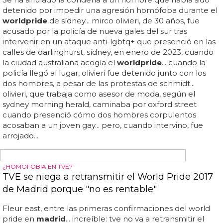
WORLD PRIDE 2017
Las cifras de record del World Pride 2017 de
Madrid
Llega el emoji del world pride
madrid 2017
... ¿cuánto
dinero ganará
madrid
con su world pride?... estamos en
plena semana del orgullo, en esta ocasión somos