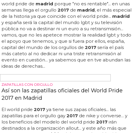
literalmente la capital del mundo gay, ya que celebramos
en
madrid
el world pride
2017
... 8 parejas se casarán en
"the wedding bus" de fox durante la manifestación del
world pride
2017
... los números saldrán positivos seguro,
ya que los cálculos aseguran que de los 200 millones de
euros que nos costará, se nos retornarán 300... este
sábado arrancará el momento más álgido de las
celebraciones con el tradicional desfile del orgullo que
contara ni más ni menos que con 52 carrozas que
celebrarán la diversidad...