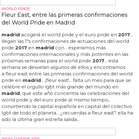
parejas gays para celebrar el world pride en
madrid
... otra
medida anunciada es que metro de
madrid
abrirá 24
horas al día por primera vez en el world pride
2017
, en
concreto el sábado 1 de julio, día grande de este...
Washington se viste de Orgullo en el WorldPride
2025: Unidad y resistencia ante la adversidad
Este evento emblemático,
worldpride
2025, ha
coincidido con un clima de tensiones políticas debido a
los recortes de derechos promovidos por el presidente