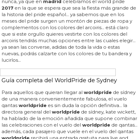
WORLD PRIDE
Llega el emoji del World Pride Madrid 2017
— world pride
madrid
(@
worldpride
2017
) 22 de junio de
2017
...
madrid
acogerá el world pride y el euro pride en
2017
... pasos de peatones arcoíris y semáforos con
parejas gays para celebrar el world pride en
madrid
... el
evento del año no podía quedarse sin él: ¡ya tenemos
emoji oficial del world pride
madrid 2017
!... tienes que
utilizar el hashtag #
worldpride
2017
para ver el iconito
del que han considera símbolo de una "puerta abierta a
la diversidad", la madrileña puerta de alcalá que vemos
dibujada en el logo del world pride
madrid 2017
...
millones de visitantes asolarán las calles de la capital y ya
casi todo está listo para el que promete ser uno de los
eventos gays más multitudinarios del añ...