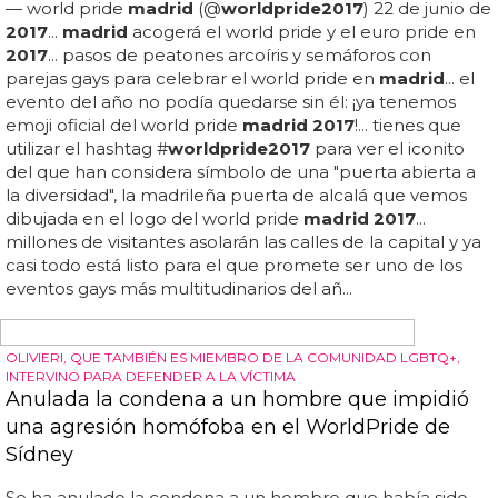
WORLD PRIDE
Fleur East, entre las primeras confirmaciones
del World Pride en Madrid
madrid
acogerá el world pride y el euro pride en
2017
...
llegan las 1ªs confirmaciones de actuaciones del world
pride
2017
en
madrid
con... esperamos más
confirmaciones internacionales y más potentes en las
próximas semanas para el world pride
2017
... esta
semana se desvelan algunos de ellos y encontramos
a fleur east entre las primeras confirmaciones del world
pride en
madrid
... ¡fleur east!... falta un mes para que se
celebre el orgullo lgbt más grande del mundo en
madrid
, que este año concentra las celebraciones del
world pride y del euro pride al mismo tiempo,
convirtiendo la capital española en capital del colectivo
lgbt de todo el planeta... ¿recuerdas a fleur east? ella ha
sido la última gran estrella salida...