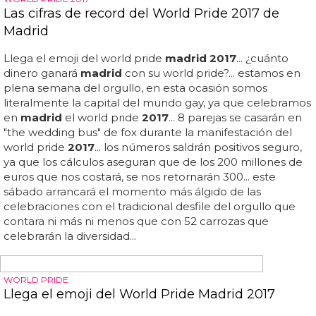
donald trump... la capital pride alliance ha manifestado su
frustración y decepción ante el cierre, destacando que
este emblemático lugar es fundamental para celebrar y
honrar el espíritu de
worldpride
... a pesar de los intentos
de silenciar esta celebración, el
worldpride
ha
transformado a washington en una ciudad rebosante de
esperanza, lucha y colores, enviando un mensaje claro: la
diversidad no se silencia, se celebra... el desfile ha sido no
solo una celebración de la diversidad, sino también una
declaración colectiva de determinación frente a los
intentos de...