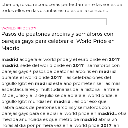
2017, 'A Quién Le Importa'
World pride
madrid 2017
: himno oficial - a quién le
importa (world pride
madrid 2017
version)...
madrid
acogerá el world pride y el euro pride en
2017
...
madrid
,
sede del world pride en
2017
... ya se había anunciado
hace un par de meses que el mayor himno gay de
españa se reinventaría por enésima vez para convertirse
en la canción emblema del orgullo lgbt más grande de
madrid
... y ahora por fin se ha estrenado, más vale tarde
que nunca: escucha el himno oficial del world pride
madrid 2017
, 'a quién le importa', que vas a bailar mucho
durante este fin de semana... alaska, marta sánchez,
chenoa, rosa... reconocerás perfectamente las voces de
todos ellos en las distintas estrofas de la canción...