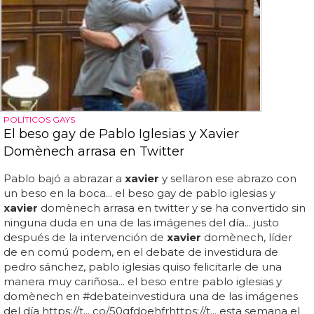
POLÍTICOS GAYS
El beso gay de Pablo Iglesias y Xavier
Domènech arrasa en Twitter
Pablo bajó a abrazar a
xavier
y sellaron ese abrazo con
un beso en la boca... el beso gay de pablo iglesias y
xavier
domènech arrasa en twitter y se ha convertido sin
ninguna duda en una de las imágenes del día... justo
después de la intervención de
xavier
domènech, líder
de en comú podem, en el debate de investidura de
pedro sánchez, pablo iglesias quiso felicitarle de una
manera muy cariñosa... el beso entre pablo iglesias y
domènech en #debateinvestidura una de las imágenes
del día https://t... co/50qfdoehfrhttps://t... esta semana el