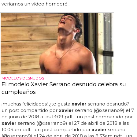
veríamos un vídeo homoeró...
MODELOS DESNUDOS
El modelo Xavier Serrano desnudo celebra su
cumpleaños
¡muchas felicidades! ¿te gusta
xavier
serrano desnudo?...
un post compartido por
xavier
serrano (@xserrano9) el 7
de junio de 2018 a las 13:09 pdt... un post compartido por
xavier
serrano (@xserrano9) el 27 de abril de 2018 a las
10:04am pdt... un post compartido por
xavier
serrano
(@xserrano9) el 24 de abril de 2018 a las 8:33am pdt... un