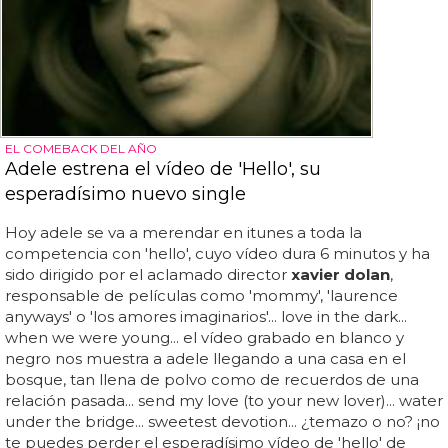
EL COMEBACK DEL AÑO
Adele estrena el vídeo de 'Hello', su
esperadísimo nuevo single
Hoy adele se va a merendar en itunes a toda la
competencia con 'hello', cuyo vídeo dura 6 minutos y ha
sido dirigido por el aclamado director
xavier dolan
,
responsable de películas como 'mommy', 'laurence
anyways' o 'los amores imaginarios'... love in the dark...
when we were young... el vídeo grabado en blanco y
negro nos muestra a adele llegando a una casa en el
bosque, tan llena de polvo como de recuerdos de una
relación pasada... send my love (to your new lover)... water
under the bridge... sweetest devotion... ¿temazo o no? ¡no
te puedes perder el esperadísimo vídeo de 'hello' de