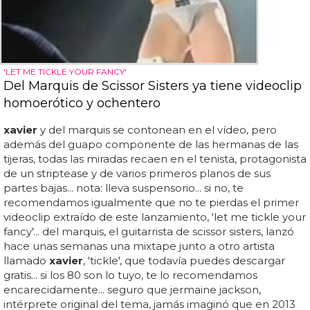
'LET ME TICKLE YOUR FANCY'
Del Marquis de Scissor Sisters ya tiene videoclip
homoerótico y ochentero
xavier
y del marquis se contonean en el vídeo, pero
además del guapo componente de las hermanas de las
tijeras, todas las miradas recaen en el tenista, protagonista
de un striptease y de varios primeros planos de sus
partes bajas... nota: lleva suspensorio... si no, te
recomendamos igualmente que no te pierdas el primer
videoclip extraído de este lanzamiento, 'let me tickle your
fancy'... del marquis, el guitarrista de scissor sisters, lanzó
hace unas semanas una mixtape junto a otro artista
llamado
xavier
, 'tickle', que todavía puedes descargar
gratis... si los 80 son lo tuyo, te lo recomendamos
encarecidamente... seguro que jermaine jackson,
intérprete original del tema, jamás imaginó que en 2013