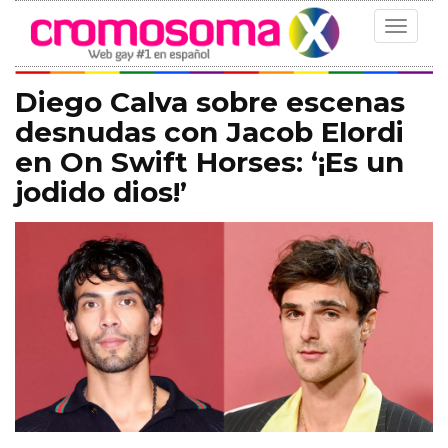
Toggle
navigat
Diego Calva sobre escenas
desnudas con Jacob Elordi
en On Swift Horses: ‘¡Es un
jodido dios!’