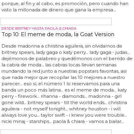
Los covers en
youtube
podrían tener los días contados...
por lo visto, fullscreen disfruta de miles de millones de
visitas diarias de vídeos alojados en
youtube
versionando
temas de nuestras popstars favoritas... según hemos leído
en rolling stone, las grandes discográficas han
amenazado a una empresa llamada fullscreen, por
beneficiarse en exceso de diversos clips colgados en
youtube
que vulneran los derechos de autor...
esperemos que el juicio termine de forma favorable para
nosotros, los espectadores, y podamos seguir disfrutando
de momentazos
youtube
ros como estos... hasta el
momento, las discográficas se han mantenido permisivas
porque, al fin y al cabo, es promoción, pero cuando han
visto la millonada de dinero que gana la empresa...