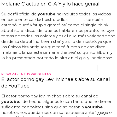
JUICIOS, TERRORISMO Y ESTRELLAS POP
Los 10 momentos más impactantes de la
historia de la televisión
El veredicto de o... sony electronics y nielsen han
elaborado, en función a las audiencias y a una encuesta
entre más de 1000 personas de diferentes ámbitos, la
lista de los momentos más impactantes de la televisión
de los últimos 50 años... el challenger estalla en el
espacio... el huracán katrina... el funeral de lady di... el
vertido de bp en el golfo de mexico... la persecución a o...
la muerte de whitney houston... nosotros te dejamos con
los 10 primeros más un bonus, el 11, porque le tenemos
un cariño especial... tsunami en japón... la muerte de
osama bin laden...