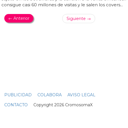
gay! la plataforma de vídeo recuerda un montón de
vídeos que seguro que te suenan... google, tan
gayfriendly como siempre después de añadir el arcoíris a
su búsqueda, nos emociona con una breve recopilación
de vídeos lgtb, entre lo emotivo y el humor... ¡feliz orgullo
gay!... menos de 2 minutos nos sirven para recordar
momentos como la pareja de lesbianas...