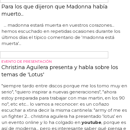
DESDE BRITNEY HASTA PAOLA & CHIARA
Top 10: El meme de moda, la Goat Version
Desde madonna a christina aguilera, sin olvidarnos de
britney spears, lady gaga o katy perry... lady gaga - judas...
dejémonos de palabreo y quedémonos con el berrido de
la cabra de moda... las cabras locas llevan semanas
inundando la red junto a nuestras popstars favoritas, así
que nada mejor que recopilar las 10 mejores a nuestro
parecer... eso sí, el número 1 lo reservamos para una
banda un poco más latina... es el meme de moda... katy
perry - firework... rihanna - diamonds... madonna - girl
gone wild... britney spears - till the world ends... christina
aguilera - not myself tonight... whitney houston - i will