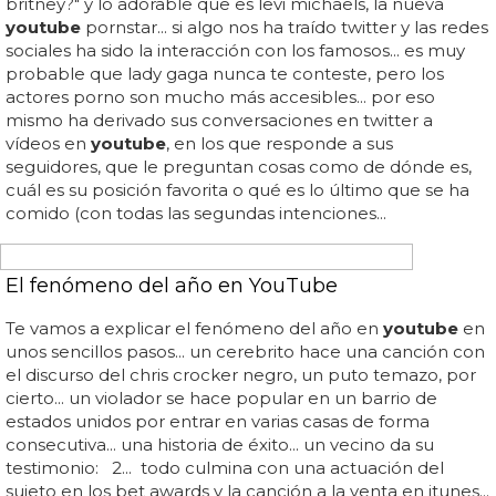
EMOCIONANTE RECOPILATORIO
Youtube celebra el Orgullo Gay recopilando los
mejores vídeos LGTB
Todo clásicos de
youtube
... en la descripción del
siguiente vídeo tienes enlaces a todos y cada uno de los
vídeos que se muestran, y en el canal de
youtube
en
youtube
(valga la redundancia) tienes más bajo el lema
#proudtolove...
youtube
celebra el orgullo gay
recopilando los mejores vídeos lgtb: ¡feliz día del orgullo