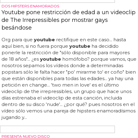
estoy preparada para trabajar con max martin, en los 90
no", etc etc... lo vamos a reconocer: es un coñazo
escuchar a xtina decir la misma cantinela: "army of me es
un fighter 2... christina aguilera ha presentado 'lotus' en
un evento online y lo ha colgado en
youtube
, porque es
así de moderna... pero es interesante saber qué piensa e
intentar descubrir quién le escribe los guiones que repite
una y otra vez en sus entrevistas... a nosotros el álbum nos
encantó, así que imagínate a ella... te dejamos con una
intro genial y el comentario a unos cuantos de los temas
de 'lotus', en los que oirás siempre la misma cantinela...