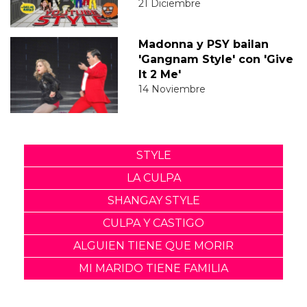
21 Diciembre
Madonna y PSY bailan
'Gangnam Style' con 'Give
It 2 Me'
14 Noviembre
STYLE
LA CULPA
SHANGAY STYLE
CULPA Y CASTIGO
ALGUIEN TIENE QUE MORIR
MI MARIDO TIENE FAMILIA