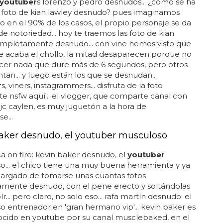
youtuber
s lorenzo y pedro desnudos... ¿cómo se ha
la foto de kian lawley desnudo? pues imaginamos
 en el 90% de los casos, el propio personaje se da
e notoriedad... hoy te traemos las foto de kian
ompletamente desnudo... con vine hemos visto que
e acaba el chollo, la mitad desaparecen porque no
cer nada que dure más de 6 segundos, pero otros
ntan... y luego están los que se desnudan...
r
s, viners, instagrammers... disfruta de la foto
e nsfw aquí... el vlogger, que comparte canal con
jc caylen, es muy juguetón a la hora de
e...
aker desnudo, el youtuber musculoso
 on fire: kevin baker desnudo, el
youtuber
... el chico tiene una muy buena herramienta y ya
cargado de tomarse unas cuantas fotos
mente desnudo, con el pene erecto y soltándolas
... pero claro, no solo eso... rafa martín desnudo: el
 entrenador en 'gran hermano vip'... kevin baker es
cido en youtube por su canal musclebaked, en el