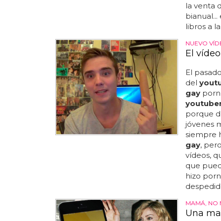
la venta 
bianual..
libros a 
NUEVO VÍD
El víde
El pasado
del
yout
gay
porn 
youtube
porque du
jóvenes m
siempre 
gay
, per
vídeos, q
que puede
hizo por
despedido
MAMÁ, NO 
Una mad