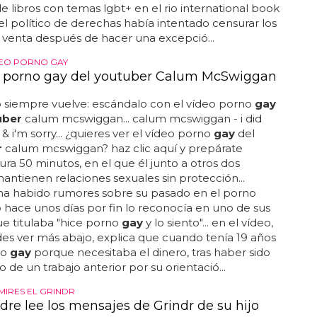
de libros con temas lgbt+ en el rio international book
. el político de derechas había intentado censurar los
la venta después de hacer una excepció...
EO PORNO GAY
o porno gay del youtuber Calum McSwiggan
 siempre vuelve: escándalo con el vídeo porno
gay
uber
calum mcswiggan... calum mcswiggan - i did
& i'm sorry... ¿quieres ver el vídeo porno
gay
del
r
calum mcswiggan? haz clic aquí y prepárate
ra 50 minutos, en el que él junto a otros dos
antienen relaciones sexuales sin protección...
ha habido rumores sobre su pasado en el porno
o hace unos días por fin lo reconocía en uno de sus
ue titulaba "hice porno
gay
y lo siento"... en el vídeo,
s ver más abajo, explica que cuando tenía 19 años
no
gay
porque necesitaba el dinero, tras haber sido
 de un trabajo anterior por su orientació...
MIRES EL GRINDR
re lee los mensajes de Grindr de su hijo