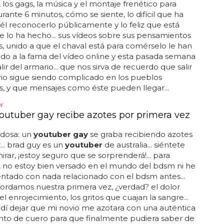
 los gags, la música y el montaje frenético para
urante 6 minutos, cómo se siente, lo difícil que ha
 él reconocerlo públicamente y lo feliz que está
 lo ha hecho... sus vídeos sobre sus pensamientos
s, unido a que el chaval está para comérselo le han
do a la fama del vídeo online y esta pasada semana
lir del armario... que nos sirva de recuerdo que salir
io sigue siendo complicado en los pueblos
, y que mensajes como éste pueden llegar...
Y
Youtuber gay recibe azotes por primera vez
ldosa: un
youtuber gay
se graba recibiendo azotes
z... brad guy es un
youtuber
de australia... siéntete
mirar, ¡estoy seguro que se sorprenderá!... para
 no estoy bien versado en el mundo del bdsm ni he
ntado con nada relacionado con el bdsm antes...
ordamos nuestra primera vez, ¿verdad? el dolor
el enrojecimiento, los gritos que cuajan la sangre...
dí dejar que mi novio me azotara con una auténtica
nto de cuero para que finalmente pudiera saber de