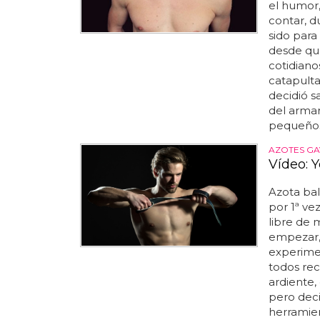
el humor,
contar, d
sido para
desde que
cotidiano
catapulta
decidió sa
del armar
pequeños
AZOTES GA
Vídeo: 
Azota ba
por 1ª ve
libre de 
empezar,
experime
todos rec
ardiente, 
pero deci
herramie