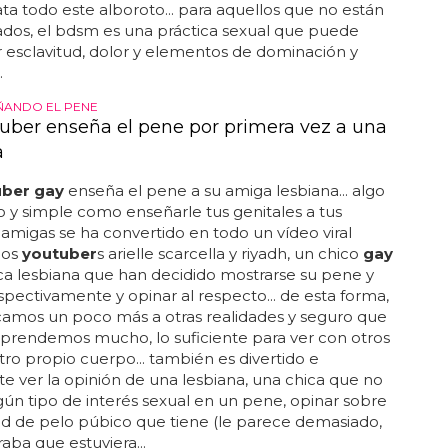
ata todo este alboroto... para aquellos que no están
zados, el bdsm es una práctica sexual que puede
r esclavitud, dolor y elementos de dominación y
.
ÑANDO EL PENE
uber enseña el pene por primera vez a una
a
uber gay
enseña el pene a su amiga lesbiana... algo
o y simple como enseñarle tus genitales a tus
amigas se ha convertido en todo un vídeo viral
 los
youtuber
s arielle scarcella y riyadh, un chico
gay
ca lesbiana que han decidido mostrarse su pene y
spectivamente y opinar al respecto... de esta forma,
camos un poco más a otras realidades y seguro que
aprendemos mucho, lo suficiente para ver con otros
tro propio cuerpo... también es divertido e
te ver la opinión de una lesbiana, una chica que no
gún tipo de interés sexual en un pene, opinar sobre
ad de pelo púbico que tiene (le parece demasiado,
raba que estuviera...