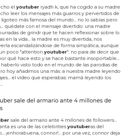
echo el
youtuber
ryadh k, que ha cogido a su madre
echo leer los mensajes más guarros y pervertidos de
 ligoteo más famosa del mundo... no lo sabías pero
s... quédate con el mensaje divertido: una madre
urradas de grindr que te hacen reflexionar sobre lo
s en la vida... la madre es muy divertida, nos
verla escandalizándose de forma simpática, aunque
s un poco "attention
youtuber
": no para de decir que
or qué hace esto y se hace bastante insoportable...
haberlo visto todo en el mundo de las parodias de
pero hoy añadimos una más: a nuestra madre leyendo
jes... el vídeo que esperabas: mamá leyendo los
..
uber sale del armario ante 4 millones de
s
uber
sale del armario ante 4 millones de followers...
anta es una de las celebrities
youtuber
as del
. ¡enhorabuena, connor!... por una vez, connor deja