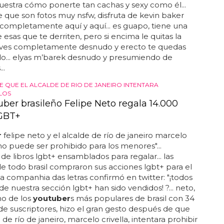
estra cómo ponerte tan cachas y sexy como él...
 que son fotos muy nsfw, disfruta de kevin baker
ompletamente aquí y aquí... es guapo, tiene una
e esas que te derriten, pero si encima le quitas la
o ves completamente desnudo y erecto te quedas
do... elyas m’barek desnudo y presumiendo de
..
E QUE EL ALCALDE DE RIO DE JANEIRO INTENTARA
LOS
uber brasileño Felipe Neto regala 14.000
LGBT+
r
felipe neto y el alcalde de río de janeiro marcelo
. no puede ser prohibido para los menores"...
e libros lgbt+ ensamblados para regalar... las
 de todo brasil compraron sus acciones lgbt+ para el
 la companhia das letras confirmó en twitter: "¡todos
 de nuestra sección lgbt+ han sido vendidos! ?... neto,
no de los
youtuber
s más populares de brasil con 34
de suscriptores, hizo el gran gesto después de que
 de río de janeiro, marcelo crivella, intentara prohibir