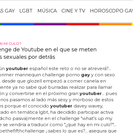
AS GAY
LGBT
MÚSICA
CINE Y TV
HOROSCOPO GA
N MI CULO?
lenge de Youtube en el que se meten
s sexuales por detrás
gún
youtuber
español este reto o no se atreverá?...
 primer mannequin challenge porno
gay
y con sexo
... desde que glozell empezó a comer canela en
gente ya no sabe qué burradas realizar para llamar
ón y convertirse en el próximo gran
youtuber
... pues
 nos pasamos al lado más sexy y morboso de estos
es porque el conocido
youtuber
davey wavey,
zado en temática lgbt, ha decidido participar activa
dicho pasiva)mente en el challenge "what's up my
 se vendría a traducir como "¿qué hay en mi culo?"...
#bethefifthchallenge ¿sabes lo que es?... asegura que