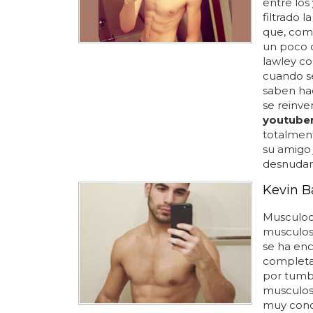
entre los
filtrado 
que, como
un poco d
lawley c
cuando s
saben ha
se reinve
youtube
totalment
su amigo 
desnudars
Kevin B
Musculoca
musculoso
se ha en
completa
por tumblr
musculoso
muy cono