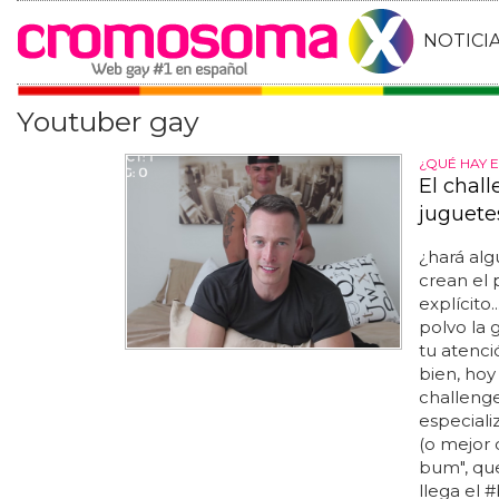
NOTICI
Youtuber gay
¿QUÉ HAY E
El chal
juguete
¿hará al
crean el
explícito
polvo la 
tu atenci
bien, hoy
challeng
especiali
(o mejor 
bum", que
llega el 