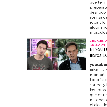
que te mu
prepárate
desnudo c
sonrisa d
ropa y l
alucinan
músculos.
DESPUÉS D
CENSURAR
El YouT
libros 
youtube
crivella..
montaña d
librerías
sorteo, y
los libros
que es u
millones 
el alcalde