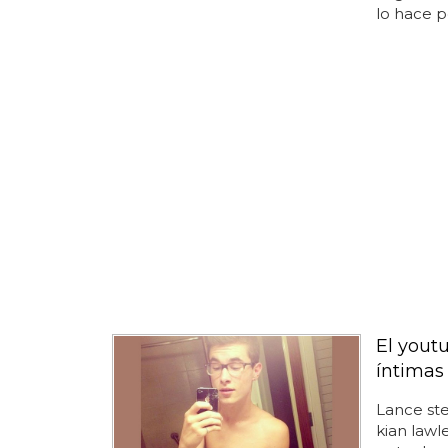
lo hace p
El yout
íntimas
Lance st
kian lawl