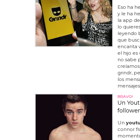
Eso ha h
y le ha h
la app de
lo quiere
leyendo b
que busca
encanta 
el hijo e
no sabe p
creíamos 
grindr, 
los mensa
mensajes.
BRAVO!
Un Yout
follower
Un
yout
connor fr
momento..