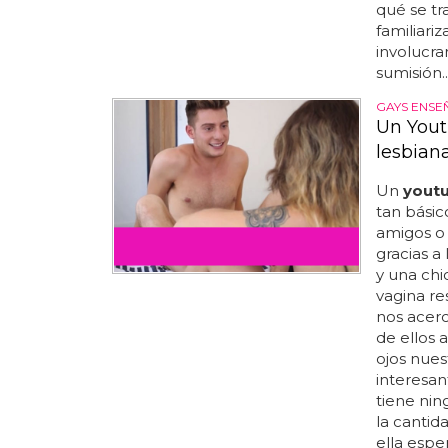
qué se tr
familiari
involucra
sumisión..
GAYS ENSE
Un Yout
lesbian
Un
yout
tan básic
amigos o 
gracias a
y una chi
vagina re
nos acer
de ellos 
ojos nues
interesan
tiene nin
la cantid
ella espe