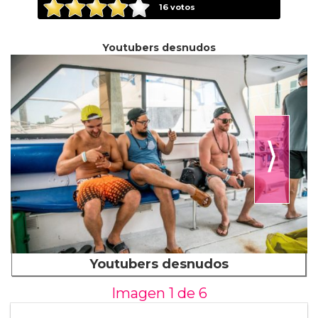
16
votos
Youtubers desnudos
⟩
Youtubers desnudos
Imagen 1 de
6