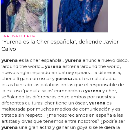
LA REINA DEL POP
"Yurena es la Cher española", defiende Javier
Calvo
yurena
es la cher española...
yurena
anuncia nuevo disco,
'around the world'...
yurena
estrena 'around the world',
nuevo single inspirado en britney spears... la diferencia,
cher allí gana un oscar y
yurena
aquí es maltratada...
estas han sido las palabras en las que el responsable de
la exitosa 'paquita salas' comparaba a
yurena
y cher,
señalando las diferencias entre ambas por nuestras
diferentes culturas: cher tiene un óscar,
yurena
es
maltratada por muchos medios de comunicación y es
tratada sin respeto... ¿menospreciamos en españa a las
artistas y divas que tenemos entre nosotros? ¿podría ser
yurena
una gran actriz y ganar un goya si se le diera la