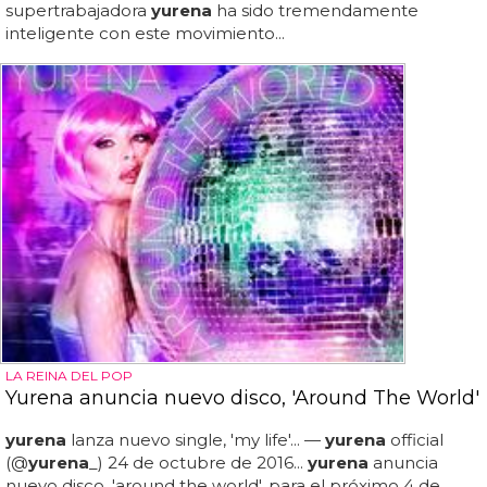
supertrabajadora
yurena
ha sido tremendamente
inteligente con este movimiento...
LA REINA DEL POP
Yurena anuncia nuevo disco, 'Around The World'
yurena
lanza nuevo single, 'my life'... —
yurena
official
(@
yurena
_) 24 de octubre de 2016...
yurena
anuncia
nuevo disco, 'around the world', para el próximo 4 de