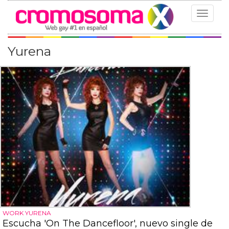
Toggle
navigat
Yurena
WORK YURENA
Escucha 'On The Dancefloor', nuevo single de