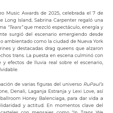
eo Music Awards de 2025, celebrada el 7 de
e Long Island, Sabrina Carpenter regaló una
ema
“Tears”
que mezcló espectáculo, energía y
tante surgió del escenario emergiendo desde
ario ambientado como la ciudad de Nueva York
rines y destacadas drag queens que alzaron
echos trans. La puesta en escena culminó con
y efectos de lluvia real sobre el escenario,
vidable.
pación de varias figuras del universo
RuPaul’s
, Denali, Laganja Estranja y Lexi Love, así
 ballroom Honey Balenciaga, para dar vida a
lidaridad y actitud. En momentos clave del
n carteles con mensajes como “In Trans We