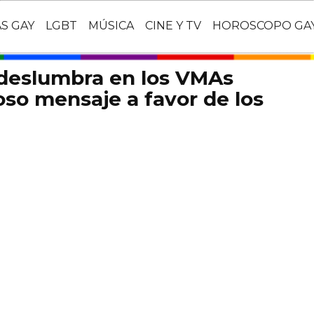
AS GAY
LGBT
MÚSICA
CINE Y TV
HOROSCOPO GA
 deslumbra en los VMAs
so mensaje a favor de los