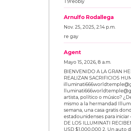
T9reobiy
Arnulfo Rodallega
Nov. 25, 2025, 2:14 p.m.
re gay
Agent
Mayo 15, 2026, 8 a.m.
BIENVENIDO A LA GRAN HE
REALIZAN SACRIFICIOS H
illuminati666worldtemple@
lluminati666worldtemple@gm
artista, político o músico? ¿
mismo a la hermandad Illumi
semana, una casa gratis donde
estadounidenses para inici
DE LOS ILLUMINATI RECIBEN 
USD $1,000,000 2. Un auto d