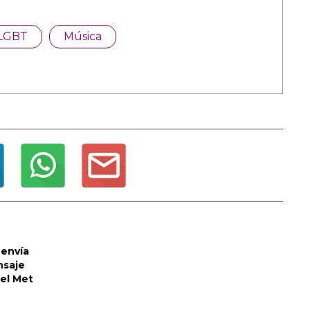
LGBT
Música
envía
nsaje
del Met