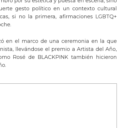
mbró por su estética y puesta en escena, sino
erte gesto político en un contexto cultural
ocas, si no la primera, afirmaciones LGBTQ+
oche.
izó en el marco de una ceremonia en la que
ista, llevándose el premio a Artista del Año,
 como Rosé de BLACKPINK también hicieron
ño.