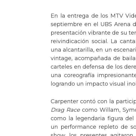
En la entrega de los MTV Vid
septiembre en el UBS Arena d
presentación vibrante de su t
reivindicación social. La can
una alcantarilla, en un escen
vintage, acompañada de baila
carteles en defensa de los der
una coreografía impresionante 
logrando un impacto visual inol
Carpenter contó con la partici
Drag Race
como Willam, Symone
como la legendaria figura del
un performance repleto de so
show, los presentes agitaro