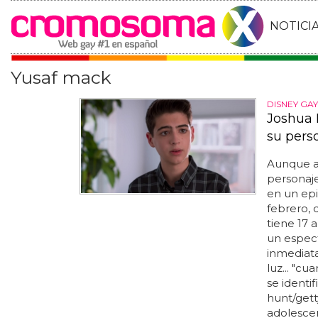
NOTICI
Yusaf mack
DISNEY GAY
Joshua 
su pers
Aunque 
personaje
en un epi
febrero, 
tiene 17 a
un espect
inmediata
luz... "c
se identi
hunt/getty
adolescen