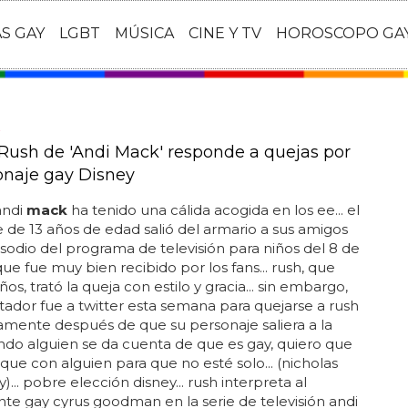
AS GAY
LGBT
MÚSICA
CINE Y TV
HOROSCOPO GA
Rush de 'Andi Mack' responde a quejas por
onaje gay Disney
andi
mack
ha tenido una cálida acogida en los ee... el
 de 13 años de edad salió del armario a sus amigos
sodio del programa de televisión para niños del 8 de
que fue muy bien recibido por los fans... rush, que
ños, trató la queja con estilo y gracia... sin embargo,
ador fue a twitter esta semana para quejarse a rush
mente después de que su personaje saliera a la
uando alguien se da cuenta de que es gay, quiero que
fique con alguien para que no esté solo... (nicholas
)... pobre elección disney... rush interpreta al
te gay cyrus goodman en la serie de televisión andi