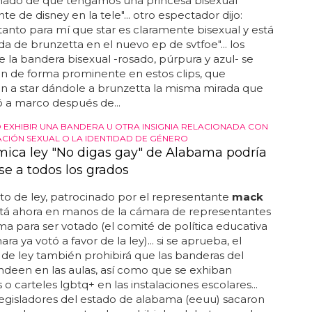
nado de que tengamos una princesa bisexual
te de disney en la tele"... otro espectador dijo:
a tanto para mí que star es claramente bisexual y está
 de brunzetta en el nuevo ep de svtfoe"... los
e la bandera bisexual -rosado, púrpura y azul- se
n de forma prominente en estos clips, que
n a star dándole a brunzetta la misma mirada que
ió a marco después de...
 EXHIBIR UNA BANDERA U OTRA INSIGNIA RELACIONADA CON
ACIÓN SEXUAL O LA IDENTIDAD DE GÉNERO
mica ley "No digas gay" de Alabama podría
se a todos los grados
to de ley, patrocinado por el representante
mack
stá ahora en manos de la cámara de representantes
a para ser votado (el comité de política educativa
ra ya votó a favor de la ley)... si se aprueba, el
de ley también prohibirá que las banderas del
ndeen en las aulas, así como que se exhiban
 o carteles lgbtq+ en las instalaciones escolares...
 legisladores del estado de alabama (eeuu) sacaron