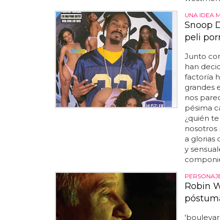
UNA IDEA 
Snoop D
peli po
Junto con
han decid
factoría h
grandes e
nos parec
pésima ca
¿quién te
nosotros 
a glorias
y sensual
componien
PERSONAJE
Robin W
póstuma
'boulevar