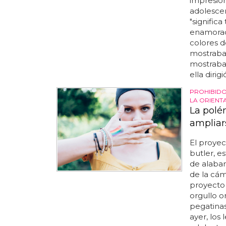
impresio
adolescen
"signific
enamorada
colores d
mostraba
mostraba
ella dirig
PROHIBIDO
LA ORIENT
La polé
ampliar
El proyec
butler, e
de alabam
de la cáma
proyecto 
orgullo o
pegatinas
ayer, los