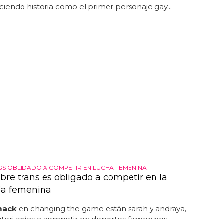
aciendo historia como el primer personaje gay...
S OBLIDADO A COMPETIR EN LUCHA FEMENINA
re trans es obligado a competir en la
ía femenina
mack
en changing the game están sarah y andraya,
orizadas a competir en deportes femeninos...