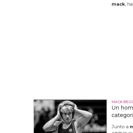
mack
, h
MACK BEGG
Un homb
categor
Junto a
ambas aut