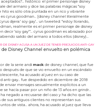
 aceptados?... histórico: el primer personaje disney
ale del armario y dice las palabras mágicas "soy
te hito es sólo otra puntada en un rico y vibrante
 es cyrus goodman... [disney channel literalmente
yrus dijera:' soy gay'... un tweeted: "estoy llorando,
odman, realmente es el primer personaje de disney
n decir 'soy gay'"... cyrus goodman es abrazado por
abiendo salido del armario a todos ellos (disney)...
R DE DISNEY ACUSA A UN JUEZ DE TENER PREJUICIOS ANTI-GAY
r de Disney Channel envuelto en polémica
or de la serie andi
mack
de disney channel, que fue
o después de que se vio envuelto en un escándalo
olescente, ha acusado al juez en su caso de
ad anti-gay... fue despedido en diciembre de 2018
e enviar mensajes sexualmente explícitos a un
ue se hacía pasar por un niño de 13 años en grindr...
e ha negado a recusarse del caso y ha dicho que las
 de sus antiguos clientes no representan sus
untos de vista... ahora, ha acusado al juez que lleva