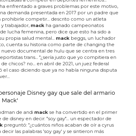
ha enfrentado a graves problemas por este motivo,
 una demanda presentada en 2017 por un padre que
 prohibirle competir... descrito como un atleta
 y trabajador,
mack
ha ganado campeonatos
 de lucha femenina, pero dice que esto ha sido a
su propia salud mental...
mack
beggs, un luchador
uto, cuenta su historia como parte de changing the
 nuevo documental de hulu que se centra en tres
eportistas trans... "¿sería justo que yo compitiera en
de chicos? no... en abril de 2021, un juez federal
 el caso diciendo que ya no había ninguna disputa
er...
personaje Disney gay que sale del armario
i Mack'
odman de andi
mack
se ha convertido en el primer
 de disney en decir: "soy gay"... un espectador de
k
preguntó: "¿cuántos niños acaban de oír a cyrus
ecir las palabras 'soy gay' y se sintieron más