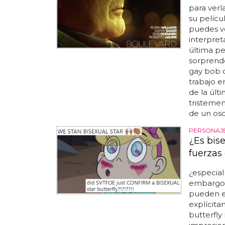
para verla
su películ
puedes ve
interpreta
última pe
sorprende
gay bob 
trabajo en
de la últ
tristemen
de un osca
PERSONAJE
¿Es bise
fuerzas
¿especia
embargo,
pueden ex
explícitam
butterfly