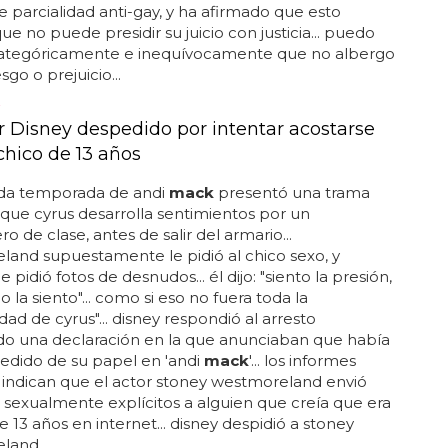
e parcialidad anti-gay, y ha afirmado que esto
que no puede presidir su juicio con justicia... puedo
categóricamente e inequívocamente que no albergo
go o prejuicio...
r Disney despedido por intentar acostarse
chico de 13 años
da temporada de andi
mack
presentó una trama
 que cyrus desarrolla sentimientos por un
 de clase, antes de salir del armario...
and supuestamente le pidió al chico sexo, y
 pidió fotos de desnudos... él dijo: "siento la presión,
 la siento"... como si eso no fuera toda la
dad de cyrus"... disney respondió al arresto
do una declaración en la que anunciaban que había
edido de su papel en 'andi
mack
'... los informes
s indican que el actor stoney westmoreland envió
sexualmente explícitos a alguien que creía que era
e 13 años en internet... disney despidió a stoney
and...