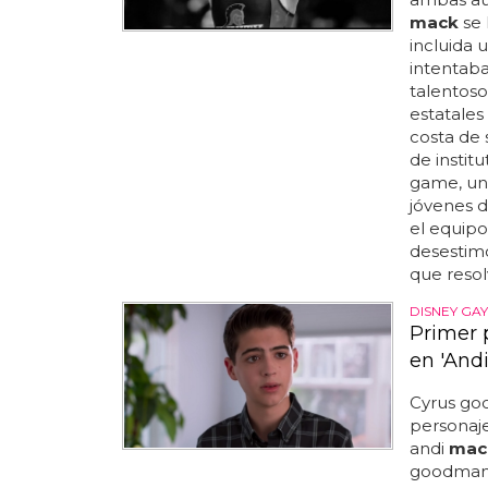
mack
se 
incluida
intentaba
talentoso
estatales
costa de 
de instit
game, un
jóvenes d
el equipo 
desestimó
que resolv
DISNEY GAY
Primer 
en 'And
Cyrus go
personaje
andi
mac
goodman d