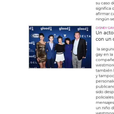
su caso d
significa 
afirmar 
ningún ses
DISNEY GAY
Un acto
con un 
la segun
gay en la
compañero
westmorel
también le
y tampoco
personali
publican
sido desp
policiale
mensajes 
un niño d
westmorel