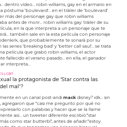
... dentro vídeo... robin williams, gay en el armario en
a póstuma 'boulevard'... en el tráiler de 'boulevard'
r más del personaje gay que robin williams
ba antes de morir... robin williams gay: tráiler de su
lícula, en la que interpreta a un personaje que te
rá... también sale en la esta película con personaje
odenkirk, que probablemente te sonará por su
 las series 'breaking bad' y 'better call saul'... se trata
ima película que grabó robin williams, el actor
te fallecido el verano pasado... en ella, el ganador
r interpreta...
S LGBT
xual la protagonista de 'Star contra las
 del mal'?
lmente en un canal post-andi
mack
disney? idk... sin
 agregaron que "casi me pregunto por qué no
presarlo con palabras y hacer que se la llame
ente así... un tweeter diferente escribió:"star
 más como star butterbi", antes de añadir:"estoy