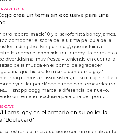
MARAVILLOSA
ogg crea un tema en exclusiva para una
rno
 otro rapero,
mack
10 y el saxofonista boney james,
ido componer el score de la última película de la
ustler: 'riding the flying pink pig', que incluirá a
strellas como el conocido ron jeremy... la propuesta
e divertidísima, muy fresca y teniendo en cuenta la
lidad de la música en el porno, de agradecer...
 gustaría que hiciera lo mismo con porno gay?
nos imaginamos a scissor sisters, nicki minaj e incluso
 como cyndi lauper dándolo todo con temas electro
es... snopp dogg marca la diferencia, de nuevo,
do un tema en exclusiva para una peli porno...
S GAYS
illiams, gay en el armario en su película
 'Boulevard'
d' se estrena el mes que viene con un gran aliciente