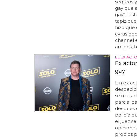
seguros y
gay que s
gay"... es
tapiz que
hizo que c
cyrus go
channel e
amigos, h
EL EX ACTO
Ex acto
gay
Un ex act
despedid
sexual ad
parcialid
después d
policía q
el juez s
opiniones
propios p