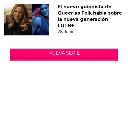
El nuevo guionista de
Queer as Folk habla sobre
la nueva generación
LGTB+
28 Junio
NUEVA SERIE
FEELS RIGHT
ALEX
ALEX ANDER
ALEX BUENO
ALEX GONZALEZ