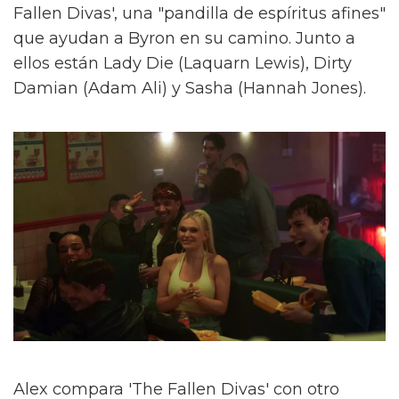
Fallen Divas', una "pandilla de espíritus afines"
que ayudan a Byron en su camino. Junto a
ellos están Lady Die (Laquarn Lewis), Dirty
Damian (Adam Ali) y Sasha (Hannah Jones).
Alex compara 'The Fallen Divas' con otro