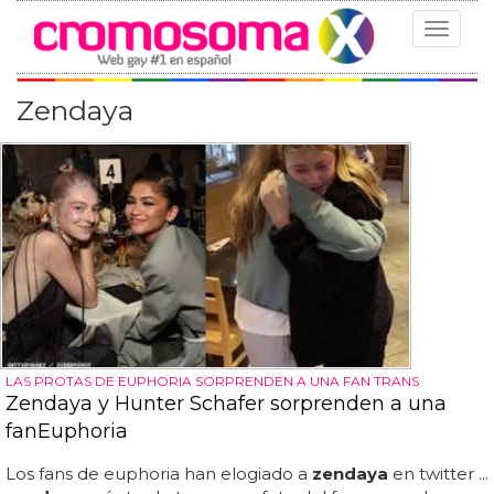
Toggle
navigat
Zendaya
LAS PROTAS DE EUPHORIA SORPRENDEN A UNA FAN TRANS
Zendaya y Hunter Schafer sorprenden a una
fanEuphoria
Los fans de euphoria han elogiado a
zendaya
en twitter ...