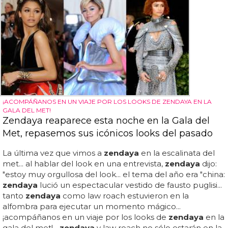
¡ACOMPÁÑANOS EN UN VIAJE POR LOS LOOKS DE ZENDAYA EN LA
GALA DEL MET!
Zendaya reaparece esta noche en la Gala del
Met, repasemos sus icónicos looks del pasado
La última vez que vimos a
zendaya
en la escalinata del
met... al hablar del look en una entrevista,
zendaya
dijo:
"estoy muy orgullosa del look... el tema del año era "china:
zendaya
lució un espectacular vestido de fausto puglisi...
tanto
zendaya
como law roach estuvieron en la
alfombra para ejecutar un momento mágico...
¡acompáñanos en un viaje por los looks de
zendaya
en la
gala del met!...
zendaya
y law roach no sólo estarán en la