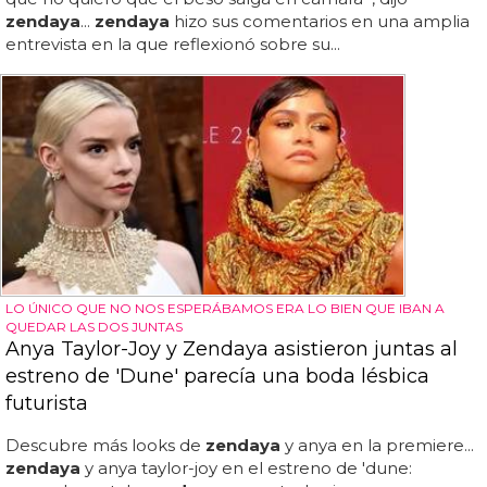
zendaya
...
zendaya
hizo sus comentarios en una amplia
entrevista en la que reflexionó sobre su...
LO ÚNICO QUE NO NOS ESPERÁBAMOS ERA LO BIEN QUE IBAN A
QUEDAR LAS DOS JUNTAS
Anya Taylor-Joy y Zendaya asistieron juntas al
estreno de 'Dune' parecía una boda lésbica
futurista
Descubre más looks de
zendaya
y anya en la premiere...
zendaya
y anya taylor-joy en el estreno de 'dune: