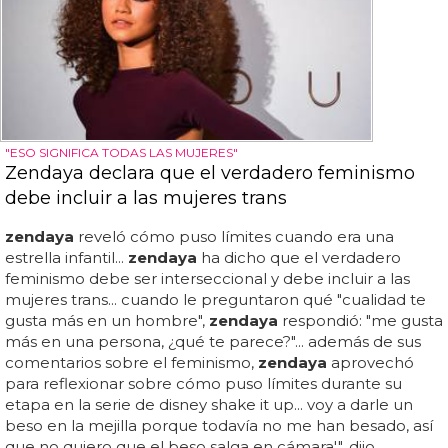
"ESO SIGNIFICA TODAS LAS MUJERES"
Zendaya declara que el verdadero feminismo
debe incluir a las mujeres trans
zendaya
reveló cómo puso límites cuando era una
estrella infantil...
zendaya
ha dicho que el verdadero
feminismo debe ser interseccional y debe incluir a las
mujeres trans... cuando le preguntaron qué "cualidad te
gusta más en un hombre",
zendaya
respondió: "me gusta
más en una persona, ¿qué te parece?"... además de sus
comentarios sobre el feminismo,
zendaya
aprovechó
para reflexionar sobre cómo puso límites durante su
etapa en la serie de disney shake it up... voy a darle un
beso en la mejilla porque todavía no me han besado, así
que no quiero que el beso salga en cámara'", dijo