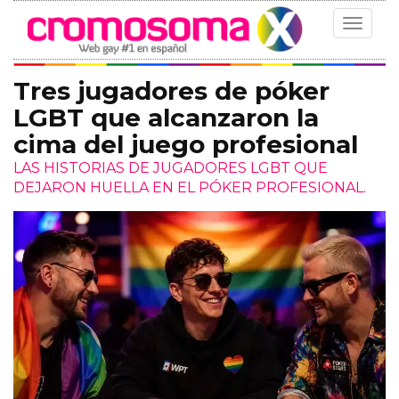
Toggle
navigat
Tres jugadores de póker
LGBT que alcanzaron la
cima del juego profesional
LAS HISTORIAS DE JUGADORES LGBT QUE
DEJARON HUELLA EN EL PÓKER PROFESIONAL.