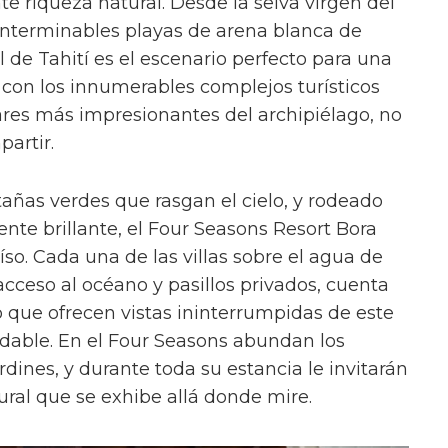
e riqueza natural. Desde la selva virgen del
 interminables playas de arena blanca de
l de Tahití es el escenario perfecto para una
 con los innumerables complejos turísticos
ares más impresionantes del archipiélago, no
partir.
ñas verdes que rasgan el cielo, y rodeado
nte brillante, el Four Seasons Resort Bora
íso. Cada una de las villas sobre el agua de
acceso al océano y pasillos privados, cuenta
o que ofrecen vistas ininterrumpidas de este
dable. En el Four Seasons abundan los
dines, y durante toda su estancia le invitarán
ural que se exhibe allá donde mire.