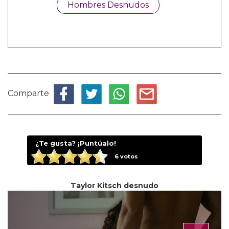
Hombres Desnudos
Comparte
¿Te gusta? ¡Puntúalo!
6
votos
Taylor Kitsch desnudo